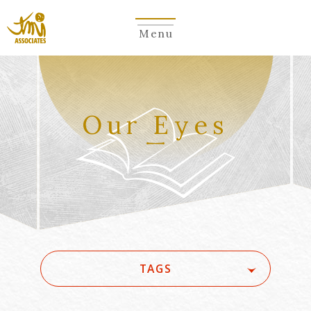
Menu
Our Eyes
TAGS
#(一般・国際)民事
#3GPP
#5G
#5G/ローカル5G