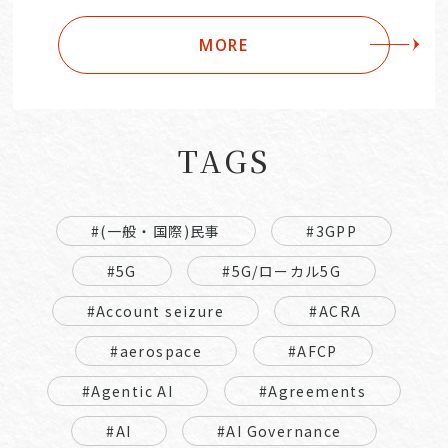
MORE
TAGS
#(一般・国際)民事
#3GPP
#5G
#5G/ローカル5G
#Account seizure
#ACRA
#aerospace
#AFCP
#Agentic AI
#Agreements
#AI
#AI Governance