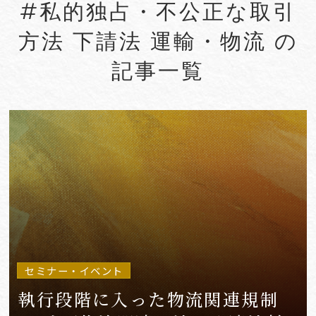
#私的独占・不公正な取引
#Account seizure
#ACRA
方法 下請法 運輸・物流 の
#aerospace
#AFCP
記事一覧
#Agentic AI
#Agreements
#AI
#AI Governance
#AI/IoT
VIEW MORE
セミナー・イベント
執行段階に入った物流関連規制