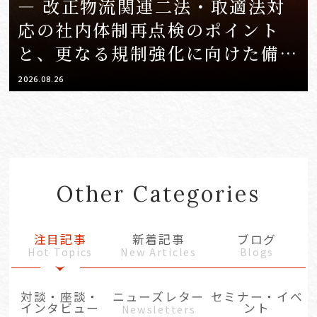
― 改正物流関連二法・取適法対
応の社内体制再点検のポイント
と、更なる規制強化に向けた備え
―【会場開催＋WEBセミナー】
2026.08.26
Other Categories
注目記事
新着記事
ブログ
Hot Topics
New Articles
Blogs
対談・座談・
ニューズレター
セミナー・イベ
インタビュー
ント
Newsletters