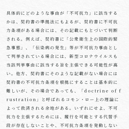
具体的にどのような事由が「不可抗力」に該当する
かは、契約書の準拠法にもよるが、契約書に不可抗
力条項がある場合には、その記載にもとづいて判断
される。例えば、契約書に「公衆衛生上の国際的緊
急事態」、「伝染病の発生」等が不可抗力事由とし
て列挙されている場合には、新型コロナウイルスも
当該列挙事由に該当する旨を主張できる可能性が高
い。他方、契約書にそのような記載がない場合には
契約書の不可抗力条項を根拠にすることは基本的に
難しいが、その場合であっても、「doctrine of f
rustration」と呼ばれるコモン・ロー上の理論に
よって救済される余地がある。いずれにせよ、不可
抗力を主張するためには、履行を可能とする代替手
段が存在しないことや、不可抗力条項を発動しない