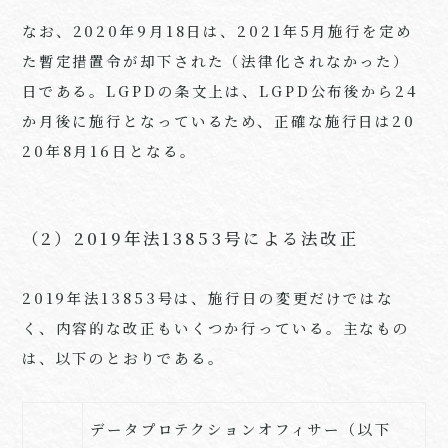
なお、
2020
年
9
月
18
日は、
2021
年
5
月施行を定め
た暫定措置令が却下された（法律化されなかった）
日である。
LGPD
の条文上は、
LGPD
公布後から
24
か月後に施行となっているため、正確な施行日は
20
20
年
8
月
16
日となる。
（2）2019年法13853号による法改正
2019年法
13853
号は、施行日の変更だけではな
く、内容的な改正もいくつか行っている。主なもの
は、以下のとおりである。
データプロテクションオフィサー（以下