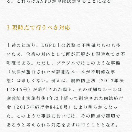
る。これらは
ANPD
が今後決定することになる。
3.現時点で行うべき対応
上述のとおり、
LGPD
上の義務は不明確なものも多
いため、企業の対応として何が正解かも現時点では不
明確である。ただし、ブラジルではこのような事態
（法律が施行されたが詳細なルールが不明確な事
態）は珍しくない。例えば、腐敗防止法（
2013
年法
12846
号）が施行された際も、その詳細なルールは
腐敗防止法施行後
1
年以上経って制定された同法施行
令（
2015
年施行令
8420
号）により明らかになっ
た。このような事態においては、その時点で適切で
あろうと考えられる対応をまずは行うこととなる。