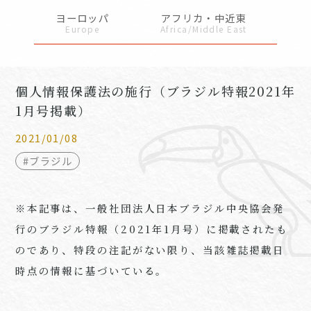
ヨーロッパ
アフリカ・中近東
Europe
Africa/Middle East
個人情報保護法の施行（ブラジル特報2021年
1月号掲載）
2021/01/08
#ブラジル
※本記事は、一般社団法人日本ブラジル中央協会発
行のブラジル特報（
2021
年
1
月号）に掲載されたも
のであり、特段の注記がない限り、当該雑誌掲載日
時点の情報に基づいている。