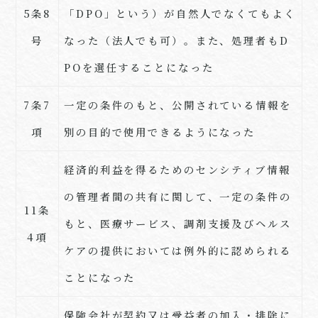
5条
8
「
DPO
」という）が自然人でなくてもよく
号
なった（法人でも可）。また、処理者も
D
PO
を選任することになった
7条
7
一定の条件のもと、公開されている情報を
項
別の目的で使用できるようになった
経済的利益を得るためのセンシティブ情報
の管理者間の共有に関して、一定の条件の
11条
もと、医療サービス、調剤支援及びヘルス
4
項
ケアの提供においては例外的に認められる
ことになった
保険会社が契約又は受益者の加入・排除に