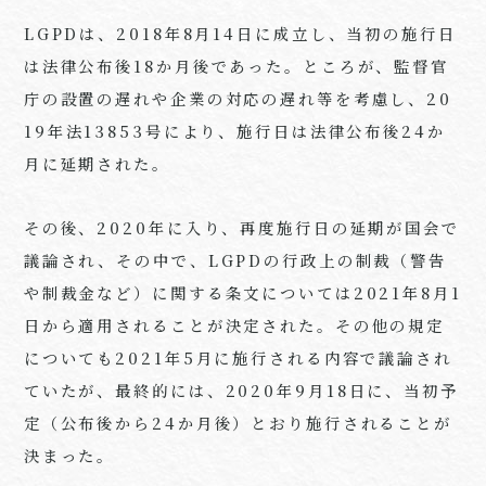
LGPDは、
2018
年
8
月
14
日に成立し、当初の施行日
は法律公布後
18
か月後であった。ところが、監督官
庁の設置の遅れや企業の対応の遅れ等を考慮し、
20
19
年法
13853
号により、施行日は法律公布後
24
か
月に延期された。
その後、
2020
年に入り、再度施行日の延期が国会で
議論され、その中で、
LGPD
の行政上の制裁（警告
や制裁金など）に関する条文については
2021
年
8
月
1
日から適用されることが決定された。その他の規定
についても
2021
年
5
月に施行される内容で議論され
ていたが、最終的には、
2020
年
9
月
18
日に、当初予
定（公布後から
24
か月後）とおり施行されることが
決まった。