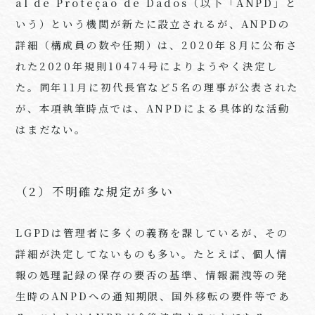
al de Proteção de Dados
（以下「
ANPD
」と
いう）という機関が新たに設立されるが、
ANPD
の
詳細（構成員の数や任期）は、
2020
年８月に公布さ
れた
2020
年規則
10474
号によりようやく決定し
た。同年
11
月に初代長官など
5
名の理事が公表された
が、本項執筆時点では、
ANPD
による具体的な活動
はまだない。
（2）不明確な規定が多い
LGPDは管理者に多くの義務を課しているが、その
詳細が決定してないものも多い。たとえば、個人情
報の処理記録の保存の要否の基準、情報漏洩等の発
生時の
ANPD
への通知期限、国外移転の要件等であ