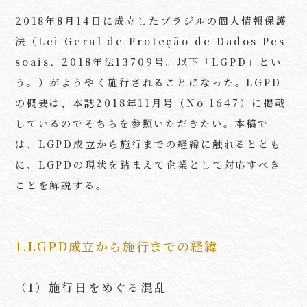
2018年
8
月
14
日に成立したブラジルの個人情報保護
法（
Lei Geral de Proteção de Dados Pes
soais
、
2018
年法
13709
号。以下「
LGPD
」とい
う。）がようやく施行されることになった。
LGPD
の概要は、本誌
2018
年
11
月号（
No.1647
）に掲載
しているのでそちらを参照いただきたい。本稿で
は、
LGPD
成立から施行までの経緯に触れるととも
に、
LGPD
の現状を踏まえて企業として対応すべき
ことを解説する。
1.LGPD成立から施行までの経緯
（1）施行日をめぐる混乱