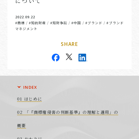
について
2022.09.22
#商標
#知的財産
#知財争訟
#中国
#ブランド
#ブランド
/
/
/
/
/
マネジメント
SHARE
INDEX
はじめに
「『商標権侵害の判断基準』の理解と適用」の
概要
おわりに