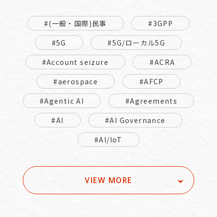
#(一般・国際)民事
#3GPP
#5G
#5G/ローカル5G
#Account seizure
#ACRA
#aerospace
#AFCP
#Agentic AI
#Agreements
#AI
#AI Governance
#AI/IoT
VIEW MORE