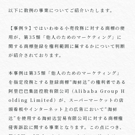
以下に数例の事案についてご紹介いたします。
【事例９】ではいわゆる小売役務に対する商標の使
用が、第
35
類「他人のためのマーケティング」に
関する商標登録を権利範囲に属するかについて判断
が紹介されております。
本事例は第
35
類「他人のためのマーケティング」
を指定役務とする登録商標
“
淘鲜达
”
の権利者である
阿里巴巴集团控股有限公司（
Alibaba Group H
olding Limited
）が、スーパーマーケットの店
頭看板やインターネット上の広告において
“
淘鲜
达
”
を使用する淘鲜达贸易有限公司に対する商標権
侵害訴訟に関する事案となります。この点につき、