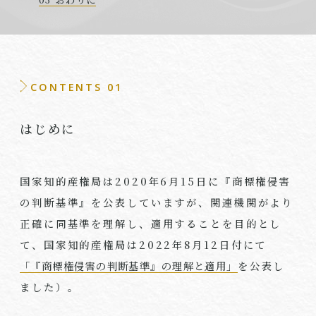
CONTENTS 01
はじめに
国家知的産権局は
2020
年
6
月
15
日に『商標権侵害
の判断基準』を公表していますが、関連機関がより
正確に同基準を理解し、適用することを目的とし
て、国家知的産権局は
2022
年
8
月
12
日付にて
「『商標権侵害の判断基準』の理解と適用」
を公表し
ました）。