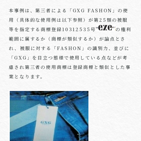
本事例は、第三者による「
GXG FASHON
」の使
用（具体的な使用例は以下参照）が第
25
類の被服
等を指定する商標登録
10312535
号
の権利
範囲に属するか（商標が類似するか）が論点とさ
れ、被服に対する「
FASHON
」の識別力、並びに
「
GXG
」を目立つ態様で使用している点などが考
慮され第三者の使用商標は登録商標と類似とした事
案となります。