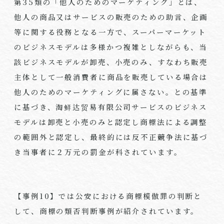
第
35
類の「他人のためのマーケティング」とは、
他人の商品又はサービスの販売のための助言、企画
等に関する役務となる一方で、スーパーマーケット
のビジネスモデルは多様かつ複雑としながらも、当
該ビジネスモデルが卸売、小売のみ、すなわち販売
主体として一般消費者に商品を販売している場合は
他人のためのマーケティングに属さない。との基準
に基づき、淘鲜达贸易有限公司サービスのビジネス
モデルは卸売と小売のみと認定し商標法による調整
の範囲外と認定し、最終的には反不正競争法に基づ
き当事者に２万元の罰金が科されています。
【事例
10
】では公安における商標模倣罪の判断と
して、商標の類否判断事例が紹介されています。