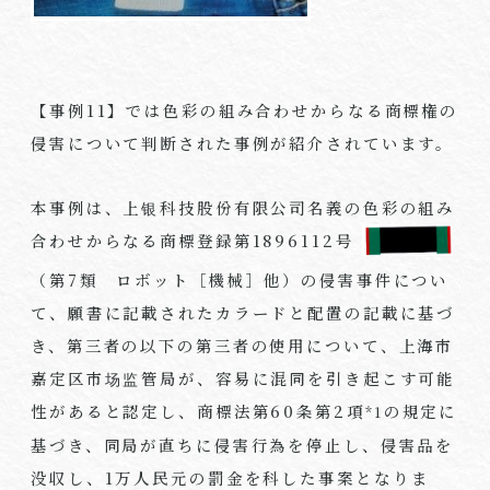
【事例
11
】では色彩の組み合わせからなる商標権の
侵害について判断された事例が紹介されています。
本事例は、上银科技股份有限公司名義の色彩の組み
合わせからなる商標登録第
1896112
号
（第7類 ロボット［機械］他）の侵害事件につい
て、願書に記載されたカラードと配置の記載に基づ
き、第三者の以下の第三者の使用について、上海市
嘉定区市场监管局が、容易に混同を引き起こす可能
性があると認定し、商標法第
60
条第
2
項
の規定に
*1
基づき、同局が直ちに侵害行為を停止し、侵害品を
没収し、
1
万人民元の罰金を科した事案となりま