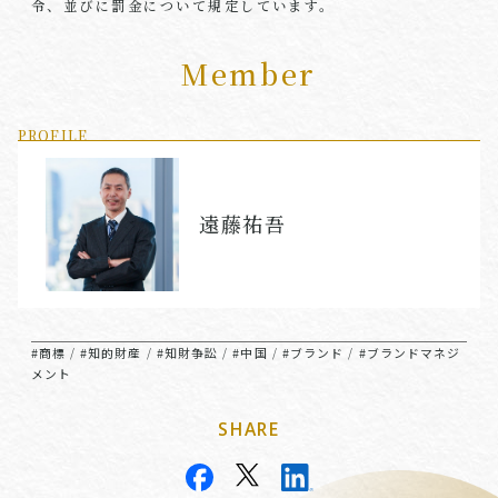
令、並びに罰金について規定しています。
Member
PROFILE
遠藤祐吾
#商標
#知的財産
#知財争訟
#中国
#ブランド
#ブランドマネジ
/
/
/
/
/
メント
SHARE