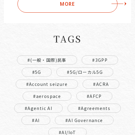
MORE
TAGS
#(一般・国際)民事
#3GPP
#5G
#5G/ローカル5G
#Account seizure
#ACRA
#aerospace
#AFCP
#Agentic AI
#Agreements
#AI
#AI Governance
#AI/IoT