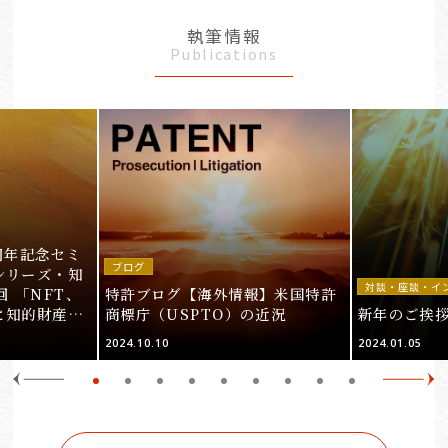
執筆情報
Publications
周年記念セミ
ブログ
シリーズ・知
対談・座談・イ
回 「NFT、
特許ブログ【海外情報】米国特許
と知的財産
商標庁（USPTO）の近況
新年のご挨
＞
2024.10.10
2024.01.05