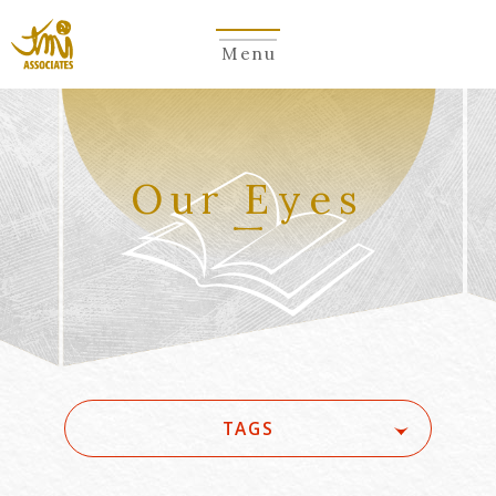
Menu
Our Eyes
TAGS
#(一般・国際)民事
#3GPP
#5G
#5G/ローカル5G