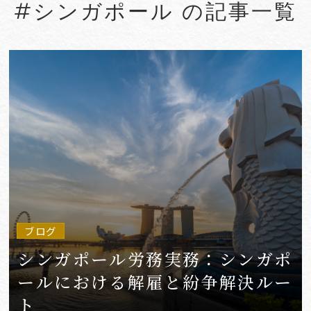
#シンガポール の記事一覧
#Account seizure
#ACRA
#aerospace
#AFCP
#Agentic AI
#Agreements
#AI
#AI Governance
#AI/IoT
VIEW MORE
ブログ
シンガポール労務実務：シンガポ
ールにおける解雇と紛争解決ルー
ト