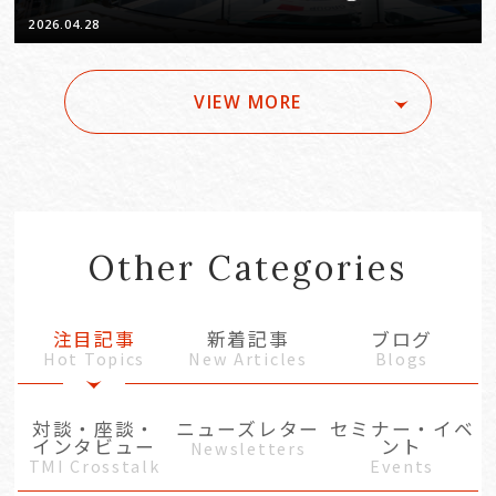
Vol. 2
2026.04.28
VIEW MORE
Other Categories
注目記事
新着記事
ブログ
Hot Topics
New Articles
Blogs
対談・座談・
ニューズレター
セミナー・イベ
インタビュー
ント
Newsletters
TMI Crosstalk
Events