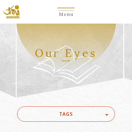
Menu
Our Eyes
TAGS
#(一般・国際)民事
#3GPP
#5G
#5G/ローカル5G