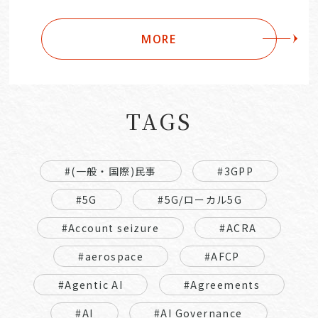
MORE
TAGS
#(一般・国際)民事
#3GPP
#5G
#5G/ローカル5G
#Account seizure
#ACRA
#aerospace
#AFCP
#Agentic AI
#Agreements
#AI
#AI Governance