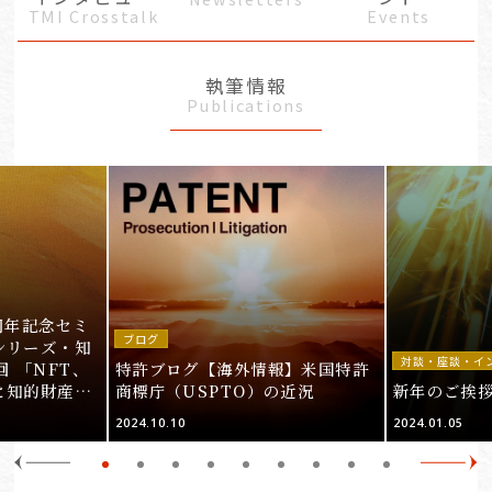
TMI Crosstalk
Events
執筆情報
Publications
周年記念セミ
ブログ
シリーズ・知
対談・座談・イ
回 「NFT、
特許ブログ【海外情報】米国特許
と知的財産
商標庁（USPTO）の近況
新年のご挨
＞
2024.10.10
2024.01.05