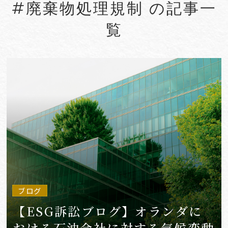
#廃棄物処理規制 の記事一
#Account seizure
#ACRA
覧
#aerospace
#AFCP
#Agentic AI
#Agreements
#AI
#AI Governance
#AI/IoT
VIEW MORE
ブログ
【ESG訴訟ブログ】オランダに
おける石油会社に対する気候変動