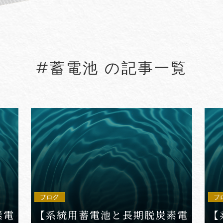
#5G
#5G/ローカル5G
#Account seiz
#Agreements
#AI
#AI Governanc
#蓄電池 の記事一覧
lied Arts
#Arbitration
#ASEAN
#Asset tracing
#Aviation Finance
VIEW MORE
ブログ
ブ
素電
【系統用蓄電池と長期脱炭素電
【