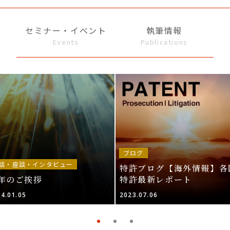
セミナー・イベント
執筆情報
Events
Publications
ブログ
談・座談・インタビュー
特許ブログ【海外情報】各
年のご挨拶
特許最新レポート
4.01.05
2023.07.06