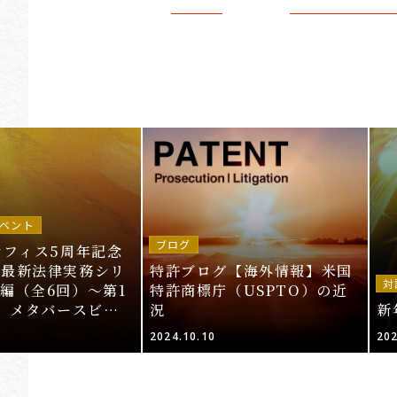
ベント
ブログ
オフィス5周年記念
～最新法律実務シリ
特許ブログ【海外情報】米国
対
編（全6回）～第1
特許商標庁（USPTO）の近
T、メタバースビジ
況
新
的財産法」＜申込期
2024.10.10
202