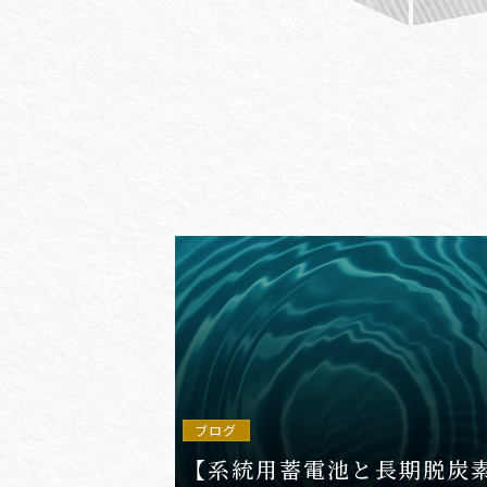
#(一般・国際)民事
#3GPP
#AFCP
#Agentic AI
#AIエージェント
#AKS
#App
ブログ
【系統用蓄電池と長期脱炭