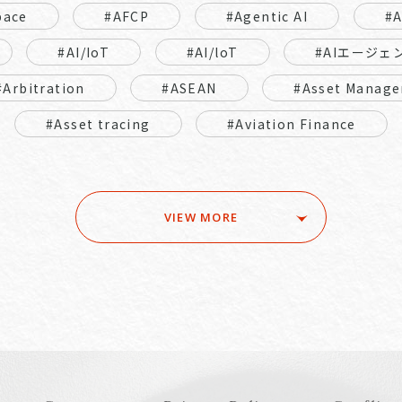
pace
#AFCP
#Agentic AI
#
#AI/IoT
#AI/loT
#AIエージェ
#Arbitration
#ASEAN
#Asset Manage
#Asset tracing
#Aviation Finance
VIEW MORE