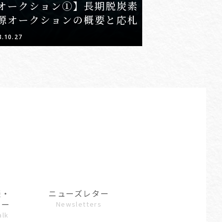
オークション①】長期脱炭素
源オークションの概要と応札
3.10.27
談・
ニューズレター
ュー
Newsletters
alk