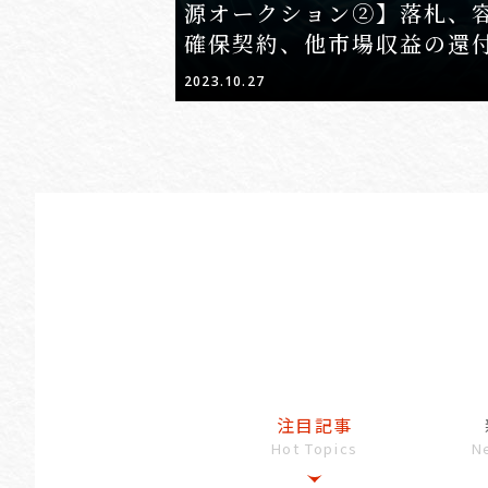
源オークション②】落札、
確保契約、他市場収益の還
2023.10.27
注目記事
Hot Topics
N