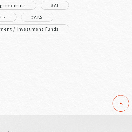
Agreements
#AI
ント
#AKS
ment / Investment Funds