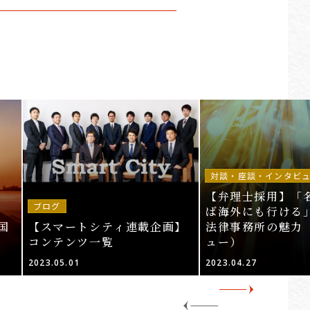
対談・座談・インタビ
【弁理士採用】「
ブログ
ば海外にも行ける」
国
【スマートシティ連載企画】
法律事務所の魅力
コンテンツ一覧
ュー）
2023.05.01
2023.04.27