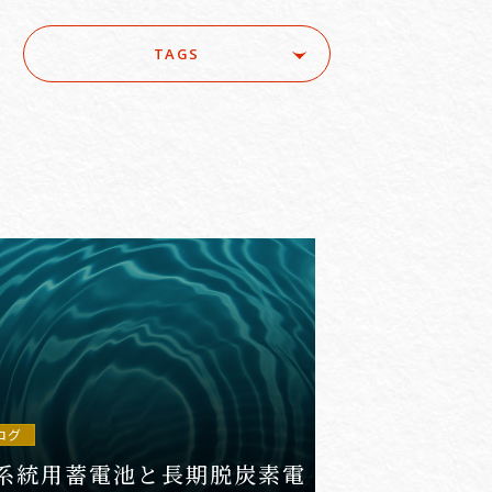
TAGS
ure
#ACRA
#aerospace
e
#AI/IoT
#AI/loT
#Asset Management / Investment Funds
ログ
系統用蓄電池と長期脱炭素電