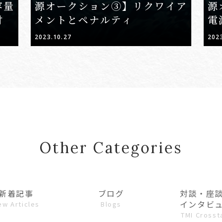
容量
源オークション③】リクワイア
源
付
メントとペナルティ
電
2023.10.27
202
Other Categories
新着記事
ブログ
対談・座
インタビ
ew Articles
Blogs
TMI Crosst