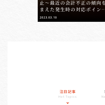
止～最近の会計不正の傾向
まえた発生時の対応ポイン
グループ統制～」
2023.03.10
注目記事
Hot Topics
N