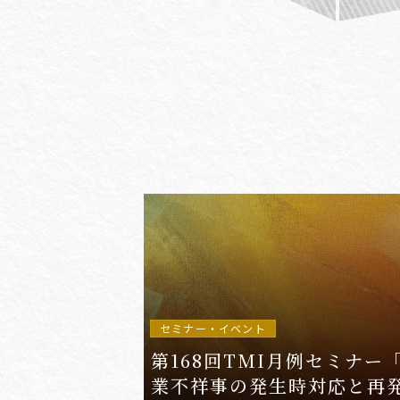
#(一般・国際)民事
#3GPP
#AFCP
#Agentic AI
#AIエージェント
#AKS
#App
セミナー・イベント
第168回TMI月例セミナー
業不祥事の発生時対応と再