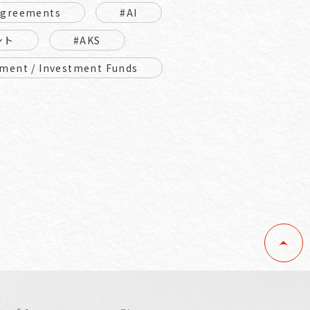
Agreements
#AI
ント
#AKS
ment / Investment Funds