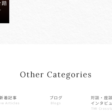
を踏
トと
Other Categories
新着記事
ブログ
対談・座
インタビ
ew Articles
Blogs
TMI Crosst