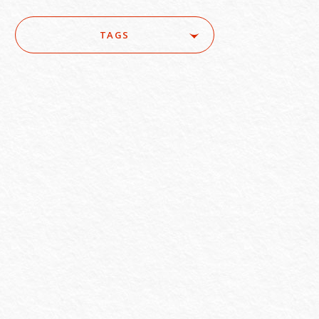
TAGS
ure
#ACRA
#aerospace
e
#AI/IoT
#AI/loT
#Asset Management / Investment Funds