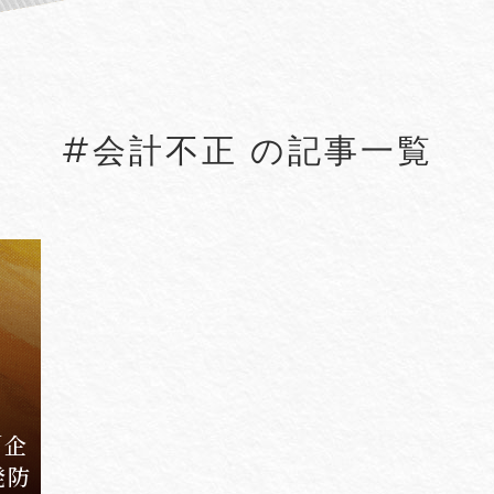
#5G
#5G/ローカル5G
#Account seiz
#Agreements
#AI
#AI Governanc
#会計不正 の記事一覧
lied Arts
#Arbitration
#ASEAN
#Asset tracing
#Aviation Finance
VIEW MORE
「企
発防