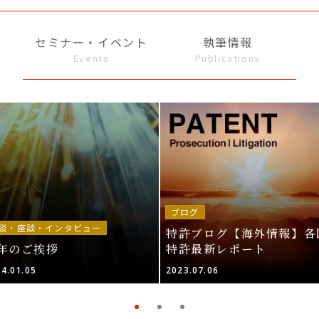
セミナー・イベント
執筆情報
Events
Publications
ブログ
談・座談・インタビュー
特許ブログ【海外情報】各
年のご挨拶
特許最新レポート
4.01.05
2023.07.06