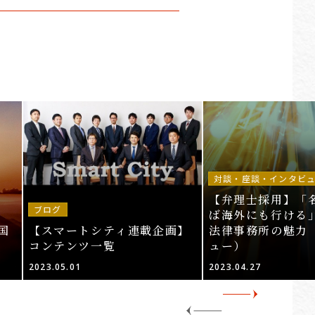
対談・座談・インタビ
【弁理士採用】「
ブログ
ば海外にも行ける」
国
【スマートシティ連載企画】
法律事務所の魅力
コンテンツ一覧
ュー）
2023.05.01
2023.04.27