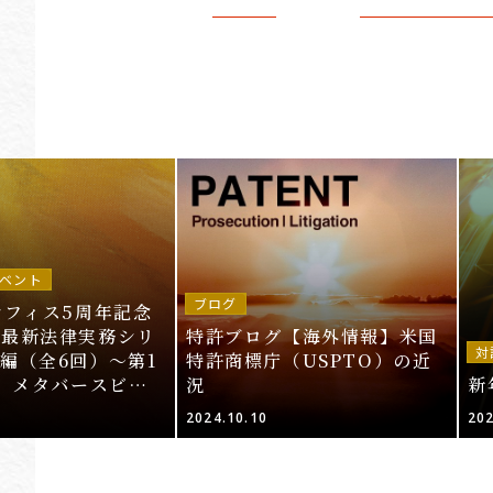
ベント
ブログ
オフィス5周年記念
～最新法律実務シリ
特許ブログ【海外情報】米国
対
編（全6回）～第1
特許商標庁（USPTO）の近
T、メタバースビジ
況
新
的財産法」＜申込期
2024.10.10
202