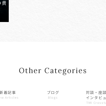
の責
Other Categories
新着記事
ブログ
対談・座
インタビ
ew Articles
Blogs
TMI Crosst