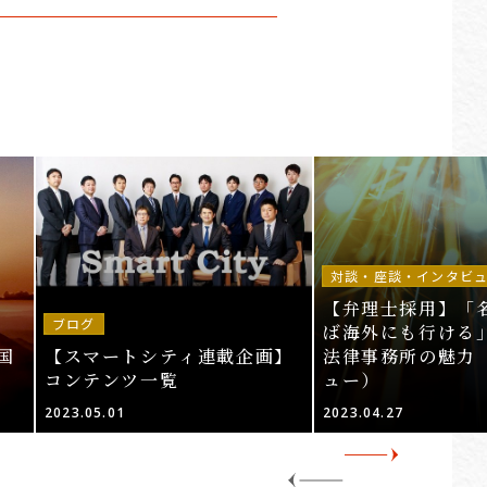
対談・座談・インタビ
【弁理士採用】「
ブログ
ば海外にも行ける」
国
【スマートシティ連載企画】
法律事務所の魅力
コンテンツ一覧
ュー）
2023.05.01
2023.04.27