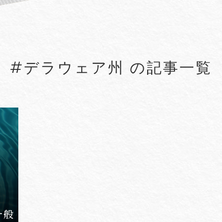
#5G
#5G/ローカル5G
#Account seiz
#Agreements
#AI
#AI Governanc
#デラウェア州 の記事一覧
lied Arts
#Arbitration
#ASEAN
#Asset tracing
#Aviation Finance
VIEW MORE
一般