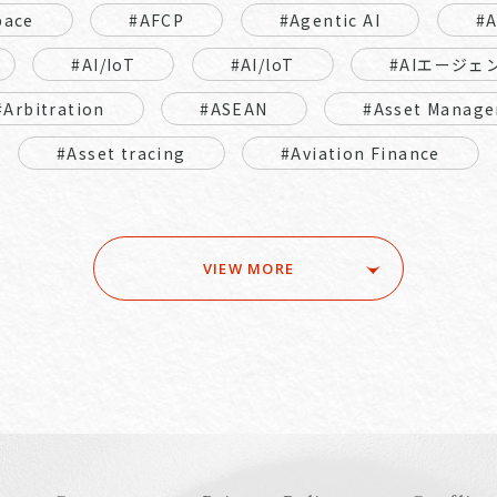
pace
#AFCP
#Agentic AI
#
#AI/IoT
#AI/loT
#AIエージェ
#Arbitration
#ASEAN
#Asset Manage
#Asset tracing
#Aviation Finance
VIEW MORE