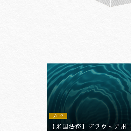
#(一般・国際)民事
#3GPP
#AFCP
#Agentic AI
#AIエージェント
#AKS
#App
ブログ
【米国法務】デラウェア州