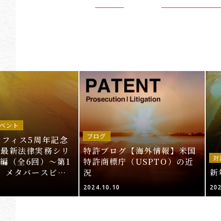
ベント
ブログ
オフィス5周年記念
～最新法律実務シリ
特許ブログ【海外情報】米国
対
編（全6回）～第1
特許商標庁（USPTO）の近
T、メタバースビジ
況
新
的財産法」＜申込期
2024.10.10
202