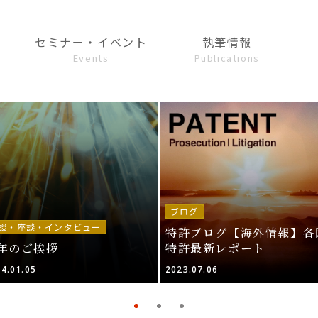
セミナー・イベント
執筆情報
Events
Publications
ブログ
談・座談・インタビュー
特許ブログ【海外情報】各
年のご挨拶
特許最新レポート
4.01.05
2023.07.06