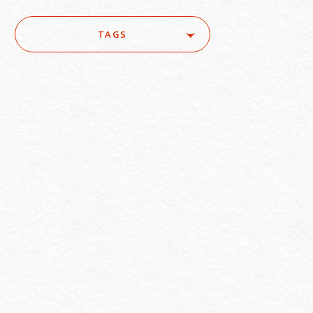
TAGS
ure
#ACRA
#aerospace
e
#AI/IoT
#AI/loT
#Asset Management / Investment Funds