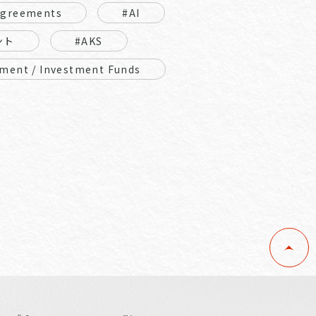
Agreements
#AI
ント
#AKS
ment / Investment Funds