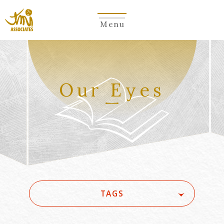
Menu
Our Eyes
TAGS
#(一般・国際)民事
#3GPP
#5G
#5G/ローカル5G