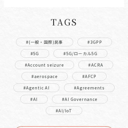
TAGS
#(一般・国際)民事
#3GPP
#5G
#5G/ローカル5G
#Account seizure
#ACRA
#aerospace
#AFCP
#Agentic AI
#Agreements
#AI
#AI Governance
#AI/IoT