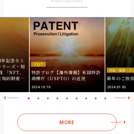
Publications
周年記念セミ
ブログ
シリーズ・知
対談・座談・イ
回 「NFT、
特許ブログ【海外情報】米国特許
と知的財産
商標庁（USPTO）の近況
新年のご挨
＞
2024.10.10
2024.01.05
MORE