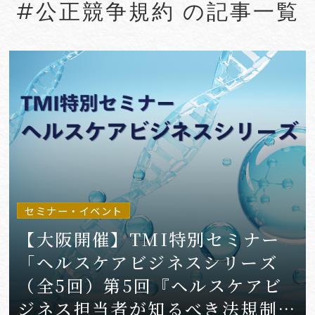
#公正競争規約 の記事一覧
#Account seizure
#ACRA
#aerospace
#AFCP
#Agentic AI
#Agreements
#AI
#AI Governance
#AI/IoT
VIEW MORE
セミナー・イベント
【大阪開催】TMI特別セミナー
「ヘルスケアビジネスシリーズ
（全5回）第5回『ヘルスケアビ
ジネス担当者が知るべき法規制の