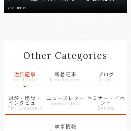
全体像』」
2025.03.21
Other Categories
注目記事
新着記事
ブログ
Hot Topics
New Articles
Blogs
対談・座談・
ニューズレター
セミナー・イベ
インタビュー
ント
Newsletters
TMI Crosstalk
Events
執筆情報