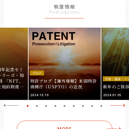
執筆情報
Publications
周年記念セミ
ブログ
シリーズ・知
対談・座談・イ
回 「NFT、
特許ブログ【海外情報】米国特許
と知的財産
商標庁（USPTO）の近況
新年のご挨
＞
2024.10.10
2024.01.05
MORE