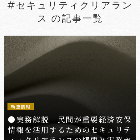
#セキュリティクリアラン
#Account seizure
#ACRA
ス の記事一覧
#aerospace
#AFCP
#Agentic AI
#Agreements
#AI
#AI Governance
#AI/IoT
VIEW MORE
執筆情報
●実務解説 民間が重要経済安保
情報を活用するためのセキュリテ
ィ・クリアランスの概要と実務ポ