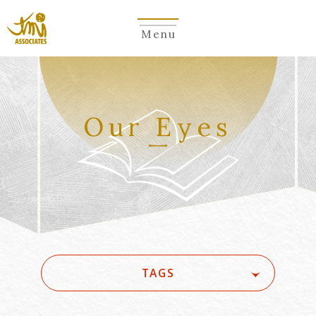
Menu
Our Eyes
TAGS
#(一般・国際)民事
#3GPP
#5G
#5G/ローカル5G