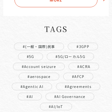
TAGS
#(一般・国際)民事
#3GPP
#5G
#5G/ローカル5G
#Account seizure
#ACRA
#aerospace
#AFCP
#Agentic AI
#Agreements
#AI
#AI Governance
#AI/IoT