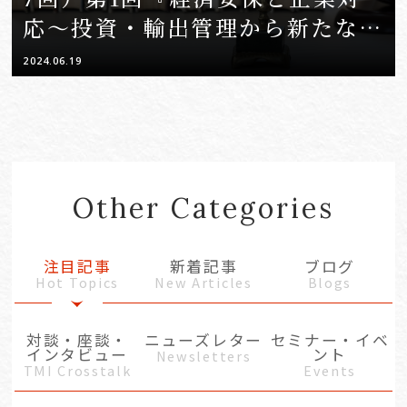
応～投資・輸出管理から新たなセ
キュリティクリアランスまで
2024.06.19
～』」
Other Categories
注目記事
新着記事
ブログ
Hot Topics
New Articles
Blogs
対談・座談・
ニューズレター
セミナー・イベ
インタビュー
ント
Newsletters
TMI Crosstalk
Events