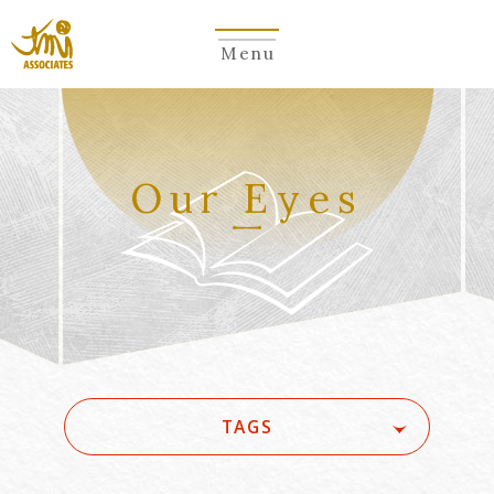
Menu
Our Eyes
TAGS
#(一般・国際)民事
#3GPP
#5G
#5G/ローカル5G