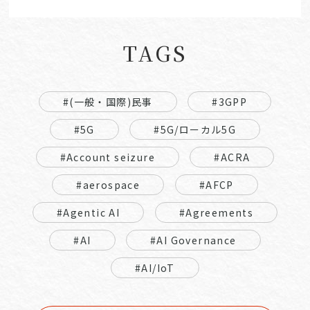
TAGS
#(一般・国際)民事
#3GPP
#5G
#5G/ローカル5G
#Account seizure
#ACRA
#aerospace
#AFCP
#Agentic AI
#Agreements
#AI
#AI Governance
#AI/IoT