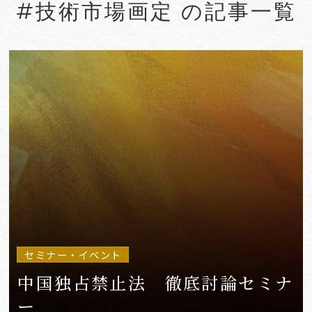
#技術市場画定 の記事一覧
#Account seizure
#ACRA
#aerospace
#AFCP
#Agentic AI
#Agreements
#AI
#AI Governance
#AI/IoT
VIEW MORE
セミナー・イベント
中国独占禁止法 徹底討論セミナ
ー