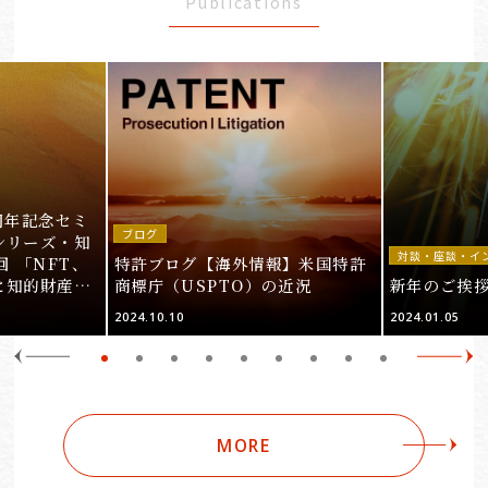
Publications
周年記念セミ
ブログ
シリーズ・知
対談・座談・イ
回 「NFT、
特許ブログ【海外情報】米国特許
と知的財産
商標庁（USPTO）の近況
新年のご挨
＞
2024.10.10
2024.01.05
MORE