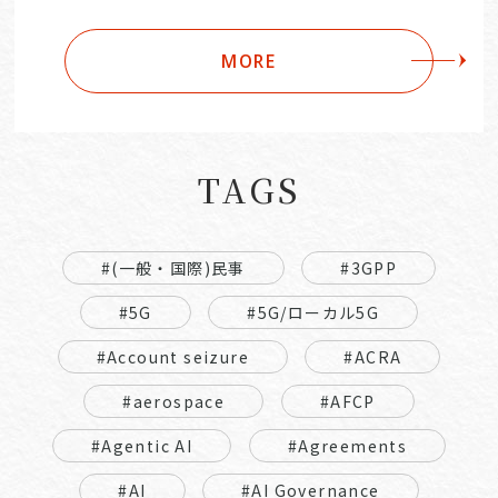
MORE
TAGS
#(一般・国際)民事
#3GPP
#5G
#5G/ローカル5G
#Account seizure
#ACRA
#aerospace
#AFCP
#Agentic AI
#Agreements
#AI
#AI Governance