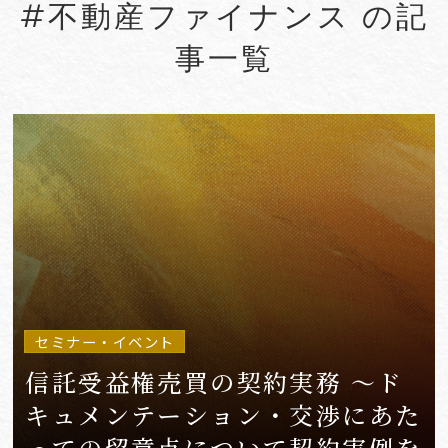
#不動産ファイナンス の記
#Account seizure
#ACRA
事一覧
#aerospace
#AFCP
#Agentic AI
#Agreements
#AI
#AI Governance
#AI/IoT
VIEW MORE
セミナー・イベント
信託受益権売買の契約実務 ～ド
キュメンテーション・交渉にあた
っての留意点について契約実例を