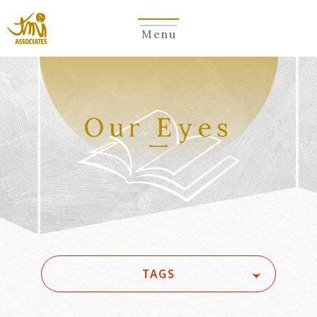
Menu
Our Eyes
TAGS
#(一般・国際)民事
#3GPP
#5G
#5G/ローカル5G