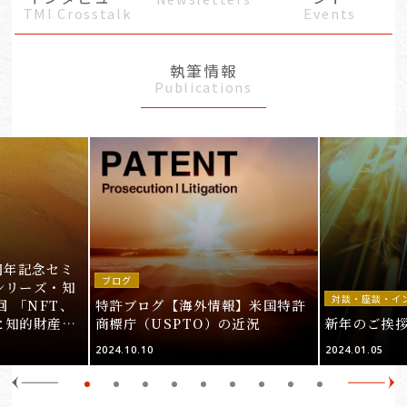
TMI Crosstalk
Events
執筆情報
Publications
周年記念セミ
ブログ
シリーズ・知
対談・座談・イ
回 「NFT、
特許ブログ【海外情報】米国特許
と知的財産
商標庁（USPTO）の近況
新年のご挨
＞
2024.10.10
2024.01.05