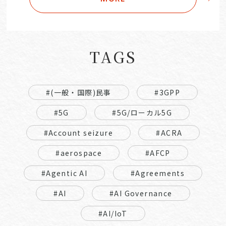
TAGS
#(一般・国際)民事
#3GPP
#5G
#5G/ローカル5G
#Account seizure
#ACRA
#aerospace
#AFCP
#Agentic AI
#Agreements
#AI
#AI Governance
#AI/IoT