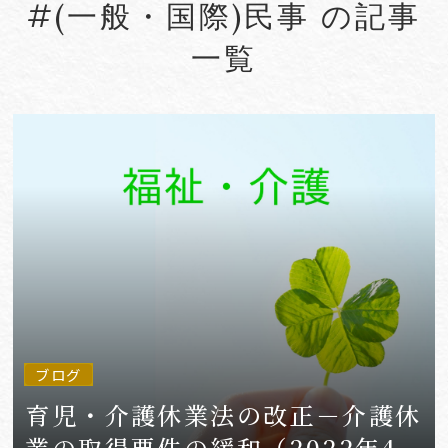
#(一般・国際)民事 の記事
#Account seizure
#ACRA
一覧
#aerospace
#AFCP
#Agentic AI
#Agreements
#AI
#AI Governance
#AI/IoT
VIEW MORE
ブログ
育児・介護休業法の改正－介護休
業の取得要件の緩和（2022年4