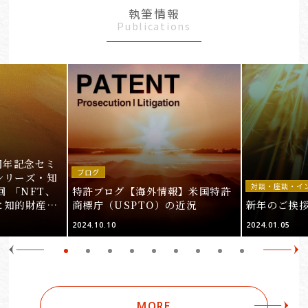
執筆情報
Publications
周年記念セミ
ブログ
シリーズ・知
対談・座談・イ
回 「NFT、
特許ブログ【海外情報】米国特許
と知的財産
商標庁（USPTO）の近況
新年のご挨
＞
2024.10.10
2024.01.05
MORE