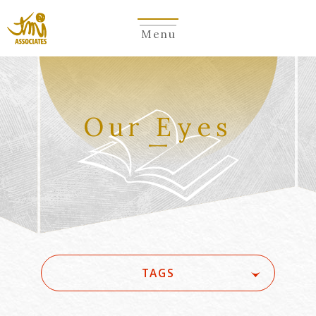
Menu
Our Eyes
TAGS
#(一般・国際)民事
#3GPP
#5G
#5G/ローカル5G