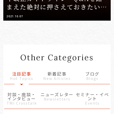
まえた絶対に押さえておきたい実
務対応のポイント総仕上げ＋令和
2021.10.07
3年改正の具体的内容と実務への
影響一挙解説
Other Categories
注目記事
新着記事
ブログ
Hot Topics
New Articles
Blogs
対談・座談・
ニューズレター
セミナー・イベ
インタビュー
ント
Newsletters
TMI Crosstalk
Events