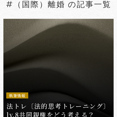
#（国際）離婚 の記事一覧
#Account seizure
#ACRA
#aerospace
#AFCP
#Agentic AI
#Agreements
#AI
#AI Governance
#AI/IoT
VIEW MORE
執筆情報
法トレ〔法的思考トレーニング〕
lv.8共同親権をどう考える？