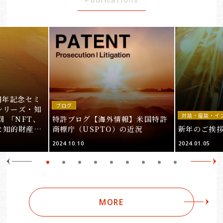
周年記念セミ
ブログ
シリーズ・知
対談・座談・イ
回 「NFT、
特許ブログ【海外情報】米国特許
と知的財産
商標庁（USPTO）の近況
新年のご挨
＞
2024.10.10
2024.01.05
MORE