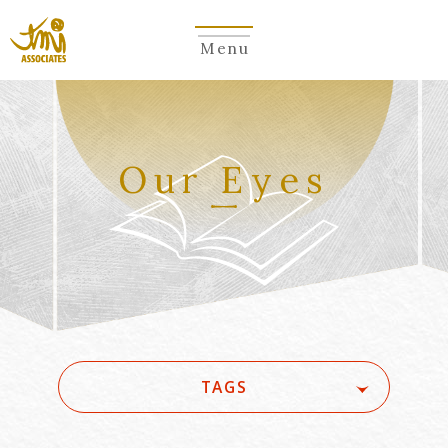
Menu
Our Eyes
TAGS
#(一般・国際)民事
#3GPP
#5G
#5G/ローカル5G