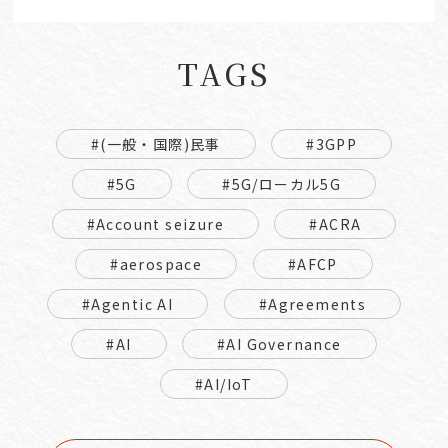
TAGS
#(一般・国際)民事
#3GPP
#5G
#5G/ローカル5G
#Account seizure
#ACRA
#aerospace
#AFCP
#Agentic AI
#Agreements
#AI
#AI Governance
#AI/IoT