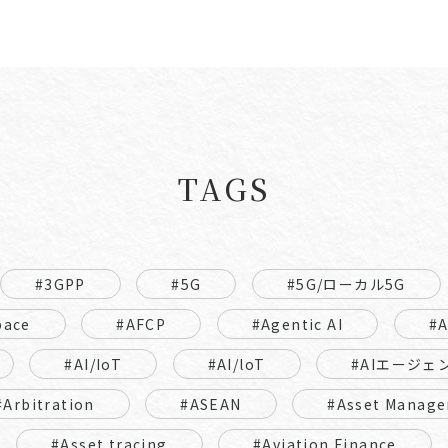
TAGS
#3GPP
#5G
#5G/ローカル5G
pace
#AFCP
#Agentic AI
#
#AI/IoT
#AI/loT
#AIエージェ
#Arbitration
#ASEAN
#Asset Manage
#Asset tracing
#Aviation Finance