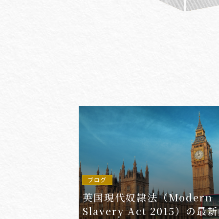
#(一般・国際)民事
#3GPP
#AFCP
#Agentic AI
#AIエージェント
#AKS
#App
ブログ
英国現代奴隷法（Modern
Slavery Act 2015）の最