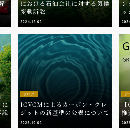
解
における石油会社に対する気候
ン
変動訴訟
ッ
2024.12.02
202
ブログ
ブ
お
ルに
ICVCMによるカーボン・クレ
【
訴訟
ジットの新基準の公表について
推
2023.10.02
202