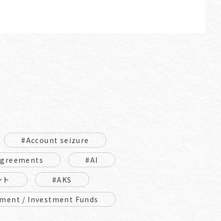
#Account seizure
Agreements
#AI
ント
#AKS
ment / Investment Funds