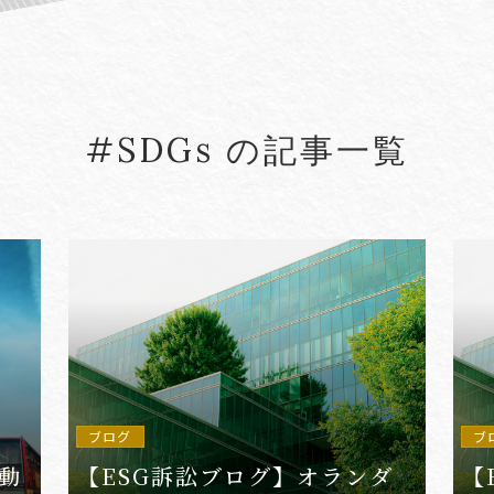
#5G
#5G/ローカル5G
#Account seiz
#Agreements
#AI
#AI Governanc
#SDGs の記事一覧
lied Arts
#Arbitration
#ASEAN
#Asset tracing
#Aviation Finance
VIEW MORE
ブログ
ブ
新動
【ESG訴訟ブログ】オランダ
【