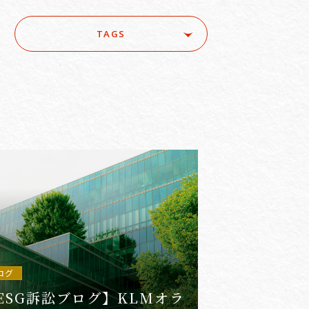
TAGS
ure
#ACRA
#aerospace
e
#AI/IoT
#AI/loT
#Asset Management / Investment Funds
ログ
ESG訴訟ブログ】KLMオラ