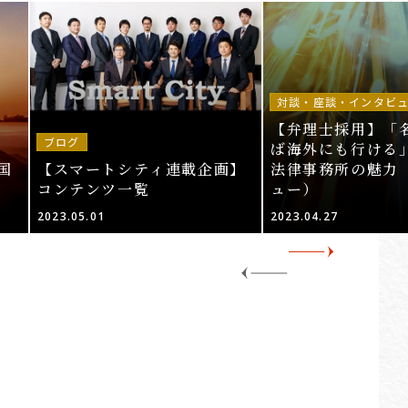
対談・座談・インタビ
【弁理士採用】「
ブログ
ば海外にも行ける」
国
【スマートシティ連載企画】
法律事務所の魅力
コンテンツ一覧
ュー）
2023.05.01
2023.04.27