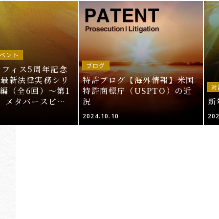
ベント
ブログ
オフィス5周年記念
～最新法律実務シリ
特許ブログ【海外情報】米国
対
編（全6回）～第1
特許商標庁（USPTO）の近
T、メタバースビジ
況
新
的財産法」＜申込期
2024.10.10
202