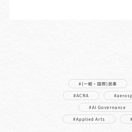
#(一般・国際)民事
#ACRA
#aeros
#AI Governance
#Applied Arts