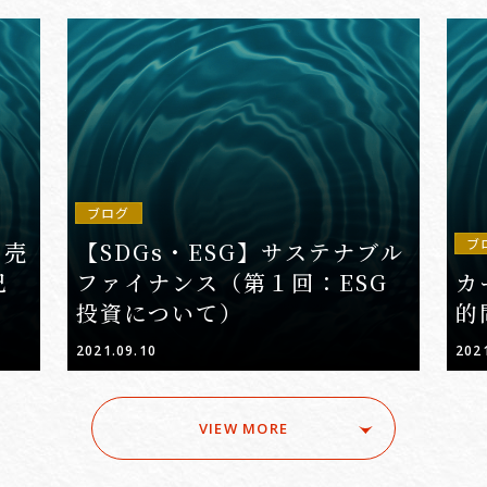
ブログ
ブ
の売
【SDGs・ESG】サステナブル
己
ファイナンス（第１回：ESG
カ
投資について）
的
2021.09.10
202
VIEW MORE