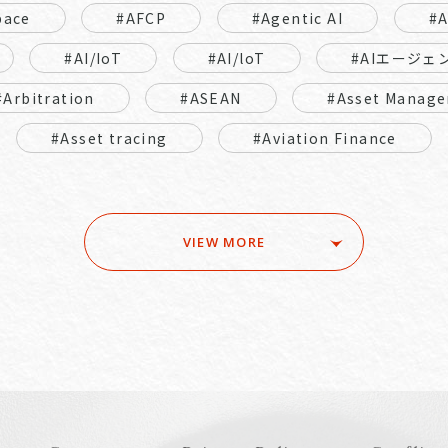
pace
#AFCP
#Agentic AI
#
#AI/IoT
#AI/loT
#AIエージェ
#Arbitration
#ASEAN
#Asset Manage
#Asset tracing
#Aviation Finance
VIEW MORE