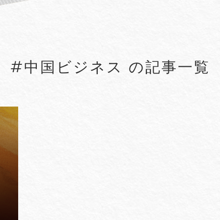
#5G
#5G/ローカル5G
#Account seiz
#Agreements
#AI
#AI Governanc
#中国ビジネス の記事一覧
lied Arts
#Arbitration
#ASEAN
#Asset tracing
#Aviation Finance
VIEW MORE