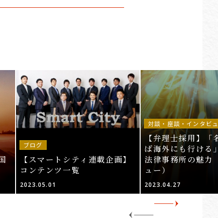
対談・座談・インタビ
【弁理士採用】「
ブログ
ば海外にも行ける」
国
【スマートシティ連載企画】
法律事務所の魅力
コンテンツ一覧
ュー）
2023.05.01
2023.04.27