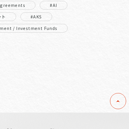
Agreements
#AI
ント
#AKS
ment / Investment Funds