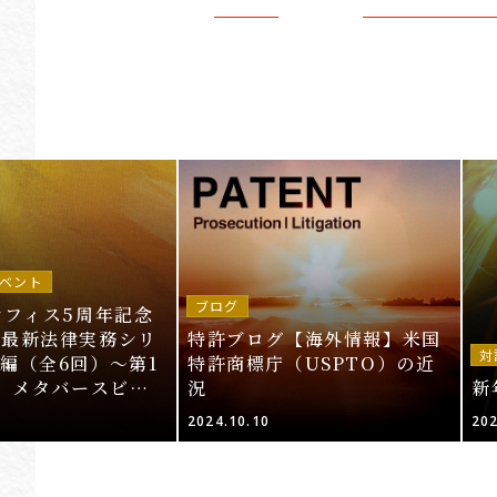
ベント
ブログ
オフィス5周年記念
～最新法律実務シリ
特許ブログ【海外情報】米国
対
編（全6回）～第1
特許商標庁（USPTO）の近
T、メタバースビジ
況
新
的財産法」＜申込期
2024.10.10
202