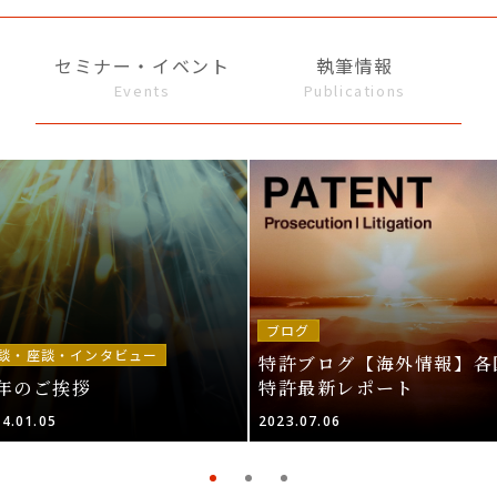
セミナー・イベント
執筆情報
Events
Publications
ブログ
談・座談・インタビュー
特許ブログ【海外情報】各
年のご挨拶
特許最新レポート
4.01.05
2023.07.06