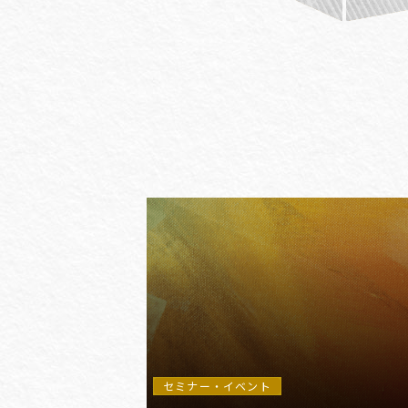
#(一般・国際)民事
#3GPP
#AFCP
#Agentic AI
#AIエージェント
#AKS
#App
セミナー・イベント