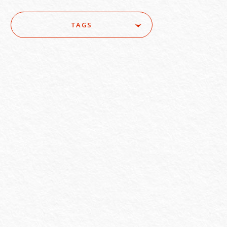
TAGS
ure
#ACRA
#aerospace
e
#AI/IoT
#AI/loT
#Asset Management / Investment Funds