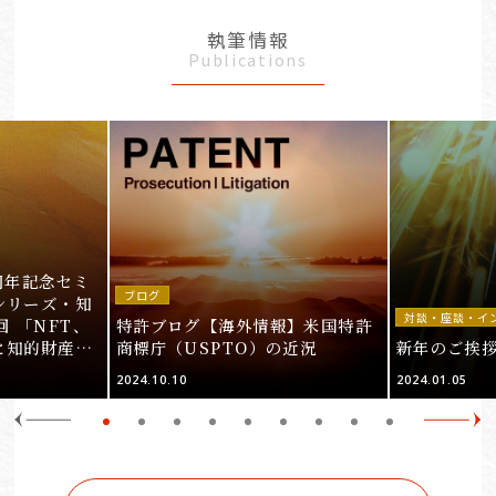
執筆情報
Publications
周年記念セミ
ブログ
シリーズ・知
対談・座談・イ
回 「NFT、
特許ブログ【海外情報】米国特許
と知的財産
商標庁（USPTO）の近況
新年のご挨
＞
2024.10.10
2024.01.05