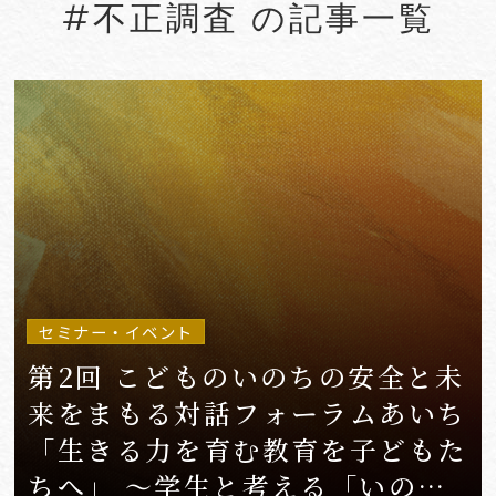
#不正調査 の記事一覧
#Account seizure
#ACRA
#aerospace
#AFCP
#Agentic AI
#Agreements
#AI
#AI Governance
#AI/IoT
VIEW MORE
セミナー・イベント
第2回 こどものいのちの安全と未
来をまもる対話フォーラムあいち
「生きる力を育む教育を子どもた
ちへ」 〜学生と考える「いのち