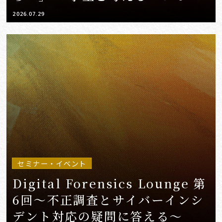
の安全教育」と「キャリア教
2026.07.29
育」〜
セミナー・イベント
Digital Forensics Lounge 第
6回～不正調査とサイバーインシ
デント対応の疑問に答える～