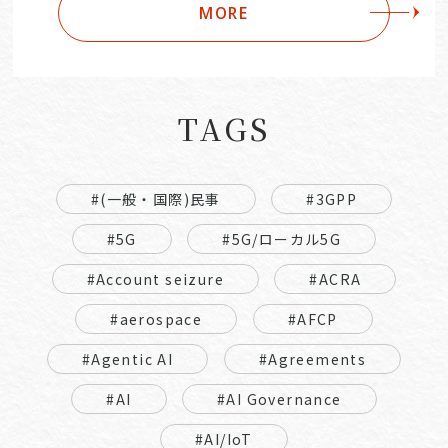
MORE
TAGS
#(一般・国際)民事
#3GPP
#5G
#5G/ローカル5G
#Account seizure
#ACRA
#aerospace
#AFCP
#Agentic AI
#Agreements
#AI
#AI Governance
#AI/IoT