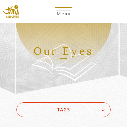
Menu
Our Eyes
TAGS
#(一般・国際)民事
#3GPP
#5G
#5G/ローカル5G