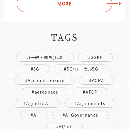
MORE
TAGS
#(一般・国際)民事
#3GPP
#5G
#5G/ローカル5G
#Account seizure
#ACRA
#aerospace
#AFCP
#Agentic AI
#Agreements
#AI
#AI Governance
#AI/IoT