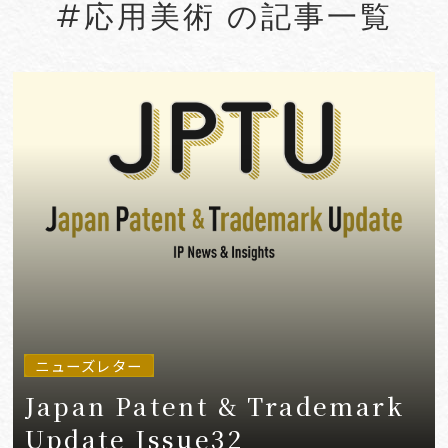
#応用美術 の記事一覧
#Account seizure
#ACRA
#aerospace
#AFCP
#Agentic AI
#Agreements
#AI
#AI Governance
#AI/IoT
VIEW MORE
ニューズレター
Japan Patent & Trademark
Update Issue32