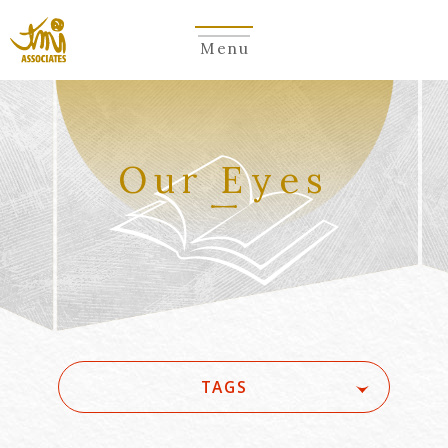
Menu
Our Eyes
TAGS
#(一般・国際)民事
#3GPP
#5G
#5G/ローカル5G