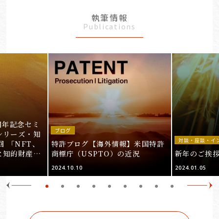
執筆情報
Publications
周年記念セミ
ブログ
シリーズ・知
対談・座談・イ
回 「NFT、
特許ブログ【海外情報】米国特許
と知的財産
商標庁（USPTO）の近況
新年のご挨
＞
2024.10.10
2024.01.05