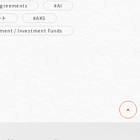
Agreements
#AI
ント
#AKS
ment / Investment Funds