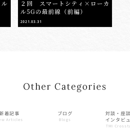
カル
２回 スマートシティ×ローカ
ル5Gの最前線（前編）
2021.03.31
Other Categories
新着記事
ブログ
対談・座
インタビ
ew Articles
Blogs
TMI Crosst