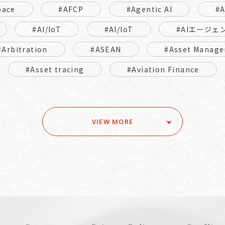
pace
#AFCP
#Agentic AI
#
#AI/IoT
#AI/loT
#AIエージェ
#Arbitration
#ASEAN
#Asset Manage
#Asset tracing
#Aviation Finance
VIEW MORE