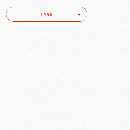
TAGS
ure
#ACRA
#aerospace
e
#AI/IoT
#AI/loT
#Asset Management / Investment Funds