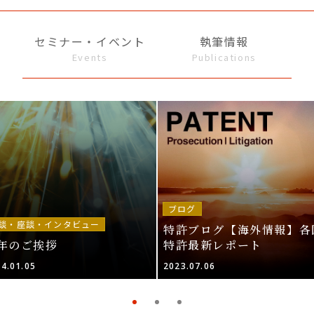
セミナー・イベント
執筆情報
Events
Publications
ブログ
談・座談・インタビュー
特許ブログ【海外情報】各
年のご挨拶
特許最新レポート
4.01.05
2023.07.06