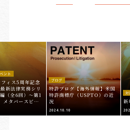
ベント
ブログ
オフィス5周年記念
～最新法律実務シリ
特許ブログ【海外情報】米国
対
編（全6回）～第1
特許商標庁（USPTO）の近
T、メタバースビジ
況
新
的財産法」＜申込期
2024.10.10
202