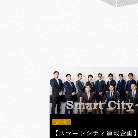
#(一般・国際)民事
#3GPP
#AFCP
#Agentic AI
#AIエージェント
#AKS
#App
ブログ
【スマートシティ連載企画