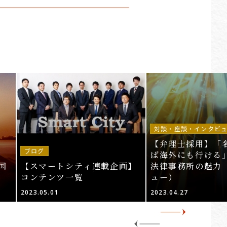
対談・座談・インタビ
【弁理士採用】「
ブログ
ば海外にも行ける」
国
【スマートシティ連載企画】
法律事務所の魅力
コンテンツ一覧
ュー）
2023.05.01
2023.04.27