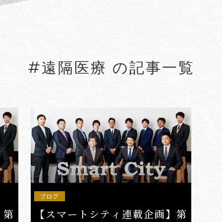
#5G
#5G/ローカル5G
#Account seiz
#Agreements
#AI
#AI Governanc
#遠隔医療 の記事一覧
lied Arts
#Arbitration
#ASEAN
#Asset tracing
#Aviation Finance
VIEW MORE
ブログ
】第
【スマートシティ連載企画】第