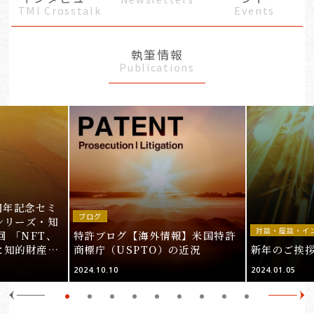
TMI Crosstalk
Events
執筆情報
Publications
周年記念セミ
ブログ
シリーズ・知
対談・座談・イ
回 「NFT、
特許ブログ【海外情報】米国特許
と知的財産
商標庁（USPTO）の近況
新年のご挨
＞
2024.10.10
2024.01.05