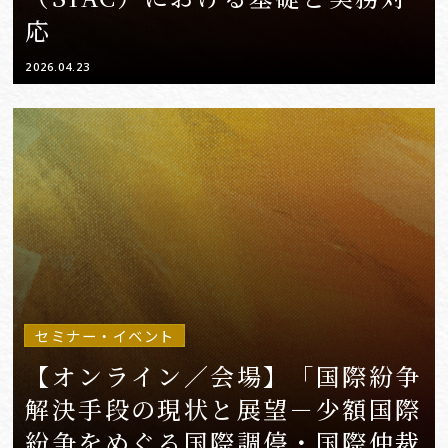
応
2026.04.23
セミナー・イベント
【オンライン／会場】「国際紛争
解決手段の現状と展望－少額国際
紛争をめぐる国際調停・国際仲裁