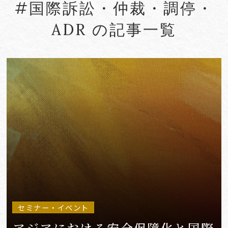
#国際訴訟・仲裁・調停・
#Account seizure
#ACRA
ADR の記事一覧
#aerospace
#AFCP
#Agentic AI
#Agreements
#AI
#AI Governance
#AI/IoT
VIEW MORE
セミナー・イベント
アジアにおける安全保障化と国際