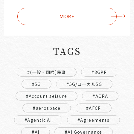
MORE
TAGS
#(一般・国際)民事
#3GPP
#5G
#5G/ローカル5G
#Account seizure
#ACRA
#aerospace
#AFCP
#Agentic AI
#Agreements
#AI
#AI Governance