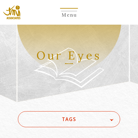
Menu
Our Eyes
TAGS
#(一般・国際)民事
#3GPP
#5G
#5G/ローカル5G