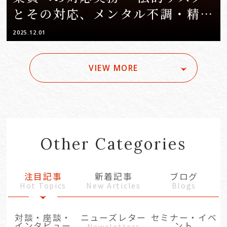
とその対応、メンタル不調・精神
疾患を予防するための対応策と
2025.12.01
は〜
VIEW MORE
Other Categories
注目記事
新着記事
ブログ
Hot Topics
New Articles
Blogs
対談・座談・
ニューズレター
セミナー・イベ
インタビュー
ント
Newsletters