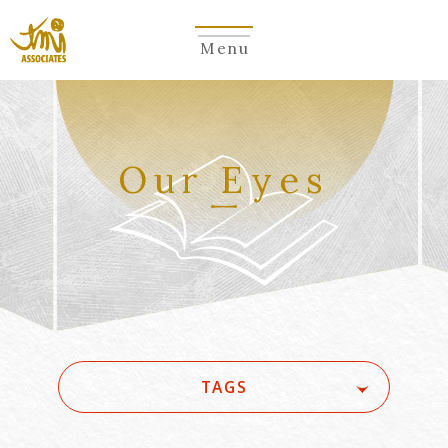
Menu
Our Eyes
TAGS
#(一般・国際)民事
#3GPP
#5G
#5G/ローカル5G