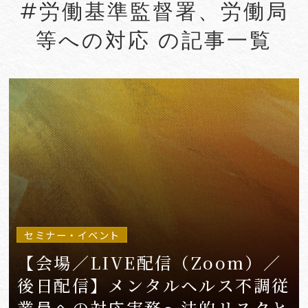
#労働基準監督署、労働局
#Account seizure
#ACRA
等への対応 の記事一覧
#aerospace
#AFCP
#Agentic AI
#Agreements
#AI
#AI Governance
#AI/IoT
VIEW MORE
セミナー・イベント
【会場／LIVE配信（Zoom）／
後日配信】メンタルヘルス不調従
業員への対応実務〜法的リスクと