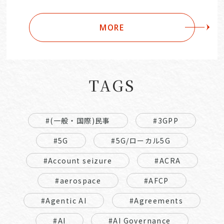
MORE
TAGS
#(一般・国際)民事
#3GPP
#5G
#5G/ローカル5G
#Account seizure
#ACRA
#aerospace
#AFCP
#Agentic AI
#Agreements
#AI
#AI Governance