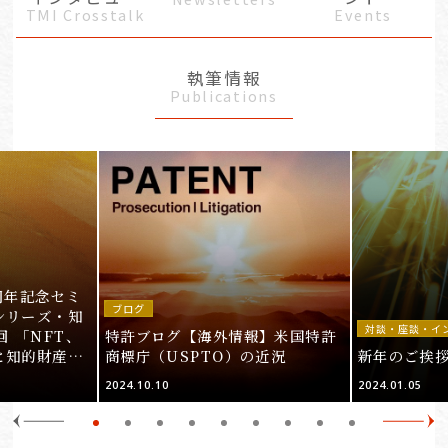
TMI Crosstalk
Events
執筆情報
Publications
周年記念セミ
ブログ
シリーズ・知
対談・座談・イ
回 「NFT、
特許ブログ【海外情報】米国特許
と知的財産
商標庁（USPTO）の近況
新年のご挨
＞
2024.10.10
2024.01.05