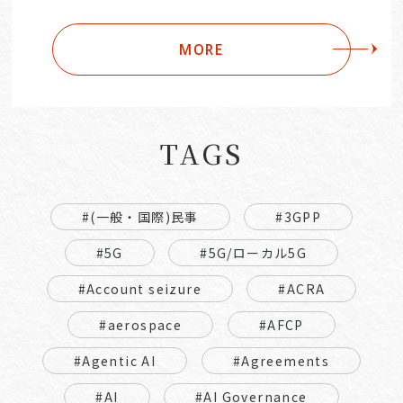
MORE
TAGS
#(一般・国際)民事
#3GPP
#5G
#5G/ローカル5G
#Account seizure
#ACRA
#aerospace
#AFCP
#Agentic AI
#Agreements
#AI
#AI Governance