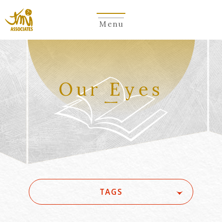
Menu
Our Eyes
TAGS
#(一般・国際)民事
#3GPP
#5G
#5G/ローカル5G