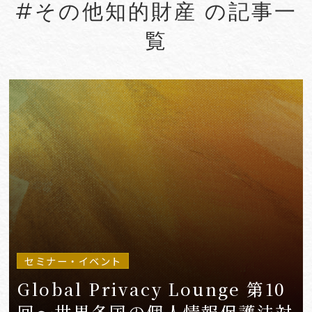
#その他知的財産 の記事一
#Account seizure
#ACRA
覧
#aerospace
#AFCP
#Agentic AI
#Agreements
#AI
#AI Governance
#AI/IoT
VIEW MORE
セミナー・イベント
Global Privacy Lounge 第10
回～世界各国の個人情報保護法対