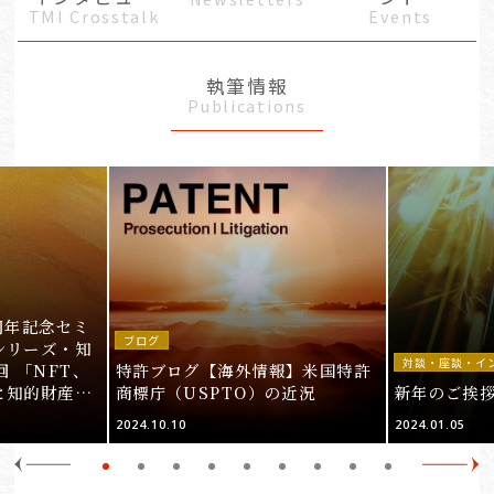
TMI Crosstalk
Events
執筆情報
Publications
周年記念セミ
ブログ
シリーズ・知
対談・座談・イ
回 「NFT、
特許ブログ【海外情報】米国特許
と知的財産
商標庁（USPTO）の近況
新年のご挨
＞
2024.10.10
2024.01.05