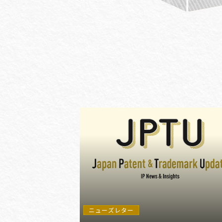
#(一般・国際)民事
#3GPP
#AFCP
#Agentic AI
#AIエージェント
#AKS
#App
ニューズレター