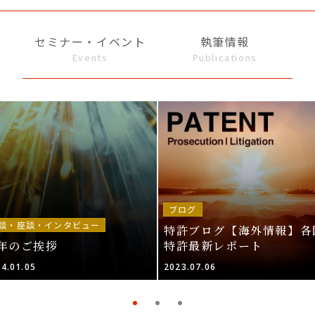
セミナー・イベント
執筆情報
Events
Publications
ブログ
談・座談・インタビュー
特許ブログ【海外情報】各
年のご挨拶
特許最新レポート
4.01.05
2023.07.06