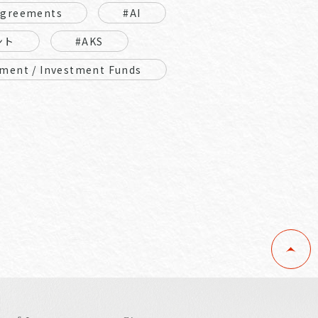
Agreements
#AI
ント
#AKS
ment / Investment Funds