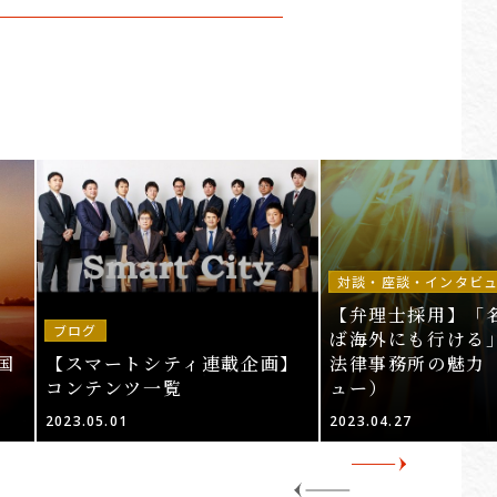
対談・座談・インタビ
【弁理士採用】「
ブログ
ば海外にも行ける」
国
【スマートシティ連載企画】
法律事務所の魅力
コンテンツ一覧
ュー）
2023.05.01
2023.04.27