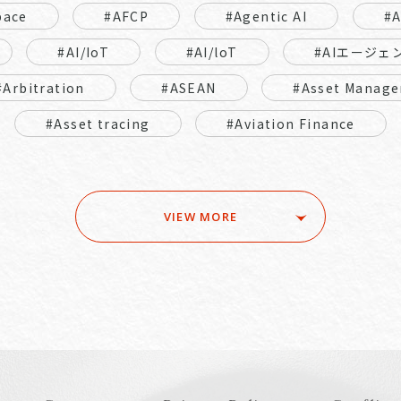
pace
#AFCP
#Agentic AI
#
#AI/IoT
#AI/loT
#AIエージェ
#Arbitration
#ASEAN
#Asset Manage
#Asset tracing
#Aviation Finance
VIEW MORE