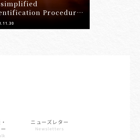
 simplified
entification Procedures
 Customs, reducing the
3.11.30
bor and economic
rden on patent owners
d design owners
談・
ニューズレター
ュー
Newsletters
alk