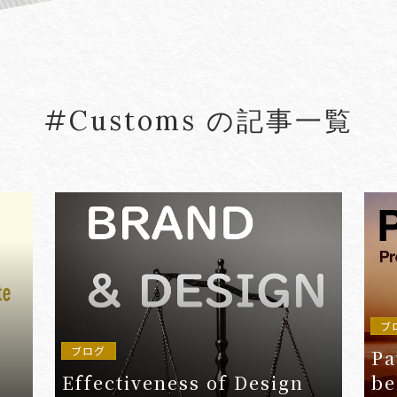
#5G
#5G/ローカル5G
#Account seiz
#Agreements
#AI
#AI Governanc
#Customs の記事一覧
lied Arts
#Arbitration
#ASEAN
#Asset tracing
#Aviation Finance
VIEW MORE
ブ
ブログ
Pa
Effectiveness of Design
be