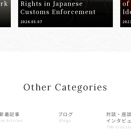
ark
Rights in Japanese
of
Customs Enforcement
Id
at
2026.05.07
202
la
bu
an
Other Categories
新着記事
ブログ
対談・座
インタビ
ew Articles
Blogs
TMI Crosst