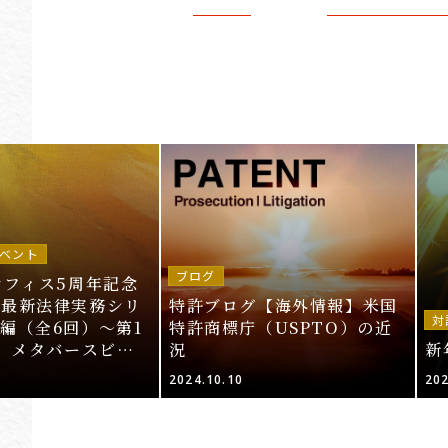
ベント
ブログ
オフィス5周年記念
～最新法律実務シリ
特許ブログ【海外情報】米国
対
編（全6回）～第1
特許商標庁（USPTO）の近
T、メタバースビジ
況
新
的財産法」＜申込期
2024.10.10
202