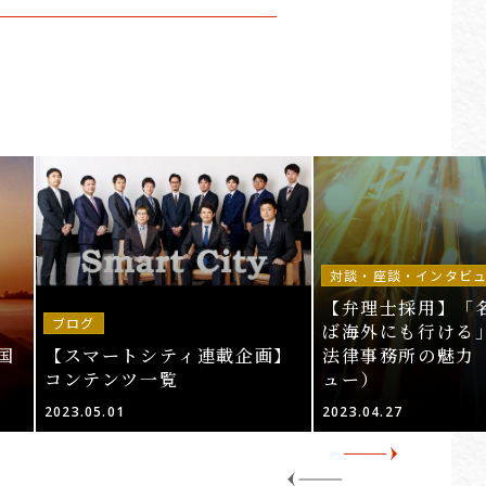
対談・座談・インタビ
【弁理士採用】「
ブログ
ば海外にも行ける」
国
【スマートシティ連載企画】
法律事務所の魅力
コンテンツ一覧
ュー）
2023.05.01
2023.04.27