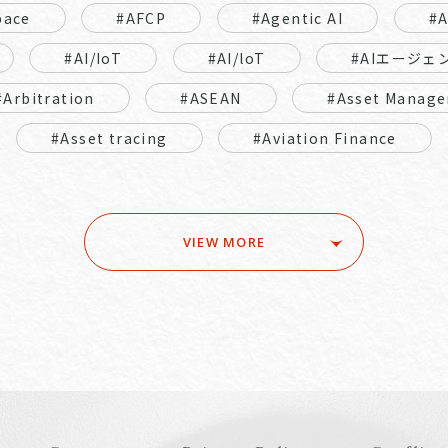
pace
#AFCP
#Agentic AI
#
#AI/IoT
#AI/loT
#AIエージェ
#Arbitration
#ASEAN
#Asset Manage
#Asset tracing
#Aviation Finance
VIEW MORE