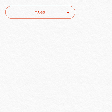
TAGS
ure
#ACRA
#aerospace
e
#AI/IoT
#AI/loT
#Asset Management / Investment Funds