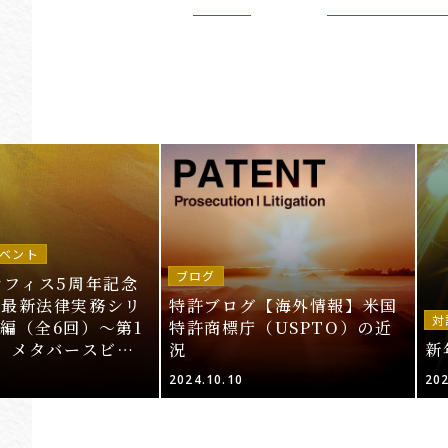
ベント
ブログ
オフィス5周年記念
～最新法律実務シリ
特許ブログ【海外情報】米国
対
編（全6回）～第1
特許商標庁（USPTO）の近
T、メタバースビジ
況
新
的財産法」＜申込期
2024.10.10
202