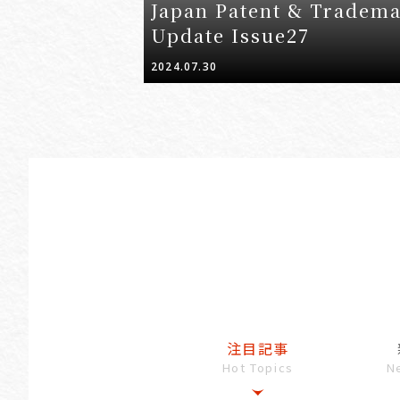
Japan Patent & Tradem
Update Issue27
2024.07.30
注目記事
Hot Topics
N