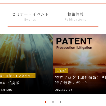
セミナー・イベント
執筆情報
Events
Publications
ブログ
談・座談・インタビュー
特許ブログ【海外情報】各
年のご挨拶
特許最新レポート
4.01.05
2023.07.06