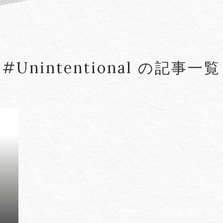
#5G
#5G/ローカル5G
#Account seiz
#Agreements
#AI
#AI Governanc
#Unintentional の記事一覧
lied Arts
#Arbitration
#ASEAN
#Asset tracing
#Aviation Finance
VIEW MORE