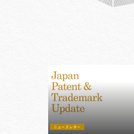
#(一般・国際)民事
#3GPP
#AFCP
#Agentic AI
#AIエージェント
#AKS
#App
ニューズレター