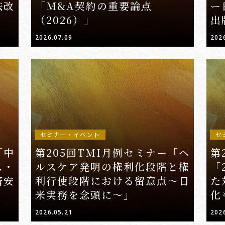
法改
「M&A契約の重要論点
ー
（2026）」
出
療
2026.07.09
202
ス
セミナー・イベント
セ
「中
第205回TMI月例セミナー「ヘ
第
ス・
ルスケア発明の権利化段階と権
「
済安
利行使段階における留意点～日
た
米実務を念頭に～」
化
2026.05.21
202