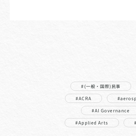
#(一般・国際)民事
#ACRA
#aeros
#AI Governance
#Applied Arts