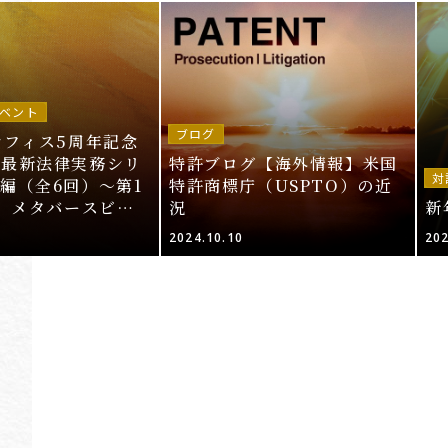
ベント
ブログ
オフィス5周年記念
～最新法律実務シリ
特許ブログ【海外情報】米国
対
編（全6回）～第1
特許商標庁（USPTO）の近
T、メタバースビジ
況
新
的財産法」＜申込期
2024.10.10
202