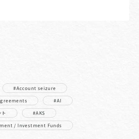
#Account seizure
Agreements
#AI
ント
#AKS
ment / Investment Funds