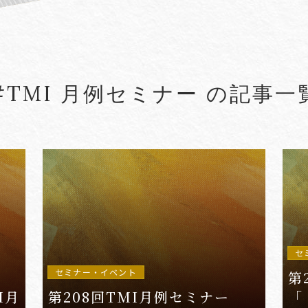
#5G
#5G/ローカル5G
#Account seiz
#Agreements
#AI
#AI Governanc
#TMI 月例セミナー の記事一
lied Arts
#Arbitration
#ASEAN
#Asset tracing
#Aviation Finance
VIEW MORE
セ
セミナー・イベント
第
I月
第208回TMI月例セミナー
「