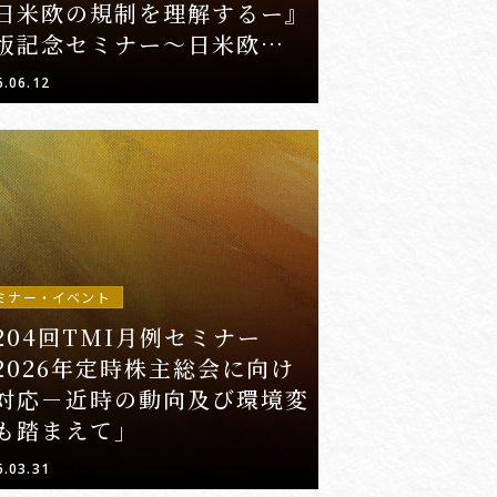
日米欧の規制を理解するー』
版記念セミナー～日米欧の医
AI規制の最新動向とケース
6.06.12
タディ～」
ミナー・イベント
204回TMI月例セミナー
2026年定時株主総会に向け
対応－近時の動向及び環境変
も踏まえて」
6.03.31