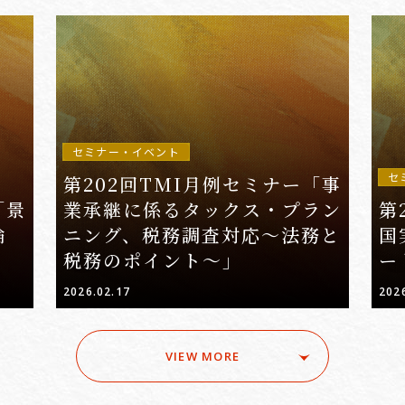
セミナー・イベント
セ
第202回TMI月例セミナー「事
「景
業承継に係るタックス・プラン
第
論
ニング、税務調査対応～法務と
国
税務のポイント～」
ー
2026.02.17
202
VIEW MORE