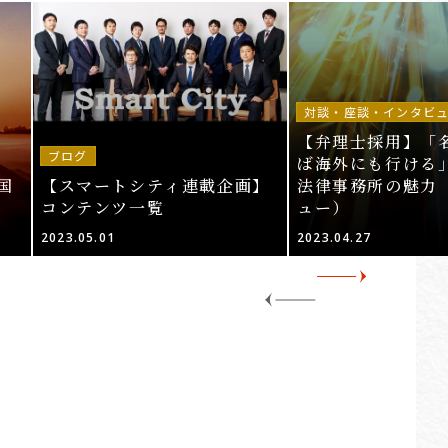
対談・座談・インタビ
【弁理士採用】「
ブログ
ば海外にも行ける」
国
【スマートシティ連載企画】
法律事務所の魅力
コンテンツ一覧
ュー）
2023.05.01
2023.04.27