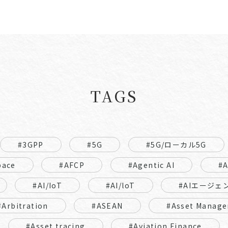
TAGS
#3GPP
#5G
#5G/ローカル5G
pace
#AFCP
#Agentic AI
#
#AI/IoT
#AI/loT
#AIエージェ
#Arbitration
#ASEAN
#Asset Manage
#Asset tracing
#Aviation Finance