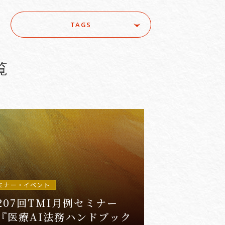
TAGS
ure
#ACRA
#aerospace
e
#AI/IoT
#AI/loT
覧
#Asset Management / Investment Funds
ミナー・イベント
207回TMI月例セミナー
『医療AI法務ハンドブック