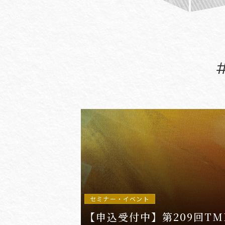
#(一般・国際)民事
#3GPP
#AFCP
#Agentic AI
#AIエージェント
#AKS
#App
セミナー・イベント
【申込受付中】第209回TM