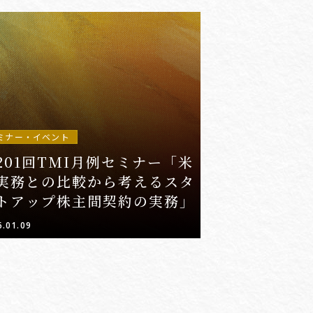
ミナー・イベント
201回TMI月例セミナー「米
実務との比較から考えるスタ
トアップ株主間契約の実務」
6.01.09