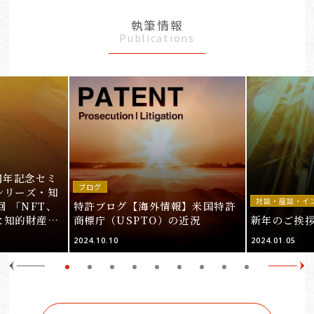
執筆情報
Publications
周年記念セミ
ブログ
シリーズ・知
対談・座談・イ
回 「NFT、
特許ブログ【海外情報】米国特許
と知的財産
商標庁（USPTO）の近況
新年のご挨
＞
2024.10.10
2024.01.05