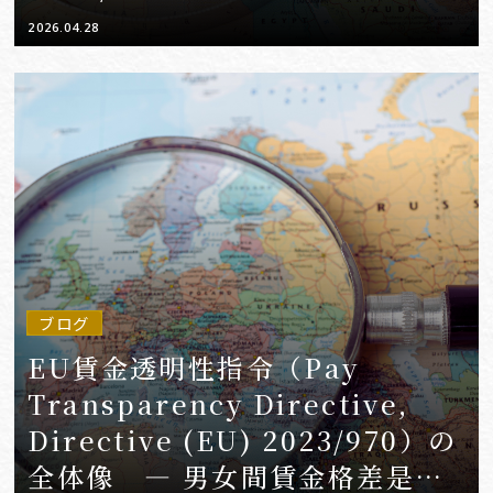
ース規制の導入と日本企業に求め
2026.04.28
られるグローバルサプライチェー
ン対応 ―
ブログ
EU賃金透明性指令（Pay
Transparency Directive,
Directive (EU) 2023/970）の
全体像 ― 男女間賃金格差是正