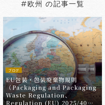
#欧州 の記事一覧
#Account seizure
#ACRA
#aerospace
#AFCP
#Agentic AI
#Agreements
#AI
#AI Governance
#AI/IoT
VIEW MORE
ブログ
EU包装・包装廃棄物規則
（Packaging and Packaging
Waste Regulation、
Regulation (EU) 2025/40）