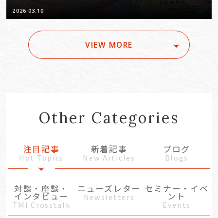
に向けた情報開示義務と企業ガバ
2026.03.10
ナンスの再設計 ―
VIEW MORE
Other Categories
注目記事
新着記事
ブログ
Hot Topics
New Articles
Blogs
対談・座談・
ニューズレター
セミナー・イベ
インタビュー
ント
Newsletters
TMI Crosstalk
Events