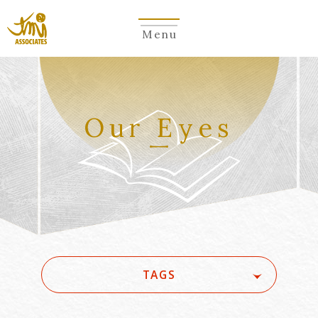
Menu
Our Eyes
TAGS
#(一般・国際)民事
#3GPP
#5G
#5G/ローカル5G