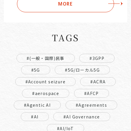
MORE
TAGS
#(一般・国際)民事
#3GPP
#5G
#5G/ローカル5G
#Account seizure
#ACRA
#aerospace
#AFCP
#Agentic AI
#Agreements
#AI
#AI Governance
#AI/IoT