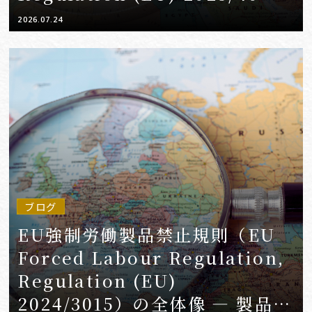
（PPWR）の概要と実務対応の
2026.07.24
ポイント（アップデート）
ブログ
EU強制労働製品禁止規則（EU
Forced Labour Regulation,
Regulation (EU)
2024/3015）の全体像 ― 製品ベ