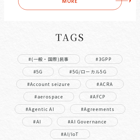
MORE
TAGS
#(一般・国際)民事
#3GPP
#5G
#5G/ローカル5G
#Account seizure
#ACRA
#aerospace
#AFCP
#Agentic AI
#Agreements
#AI
#AI Governance
#AI/IoT