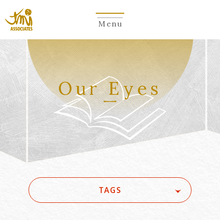
Menu
Our Eyes
TAGS
#(一般・国際)民事
#3GPP
#5G
#5G/ローカル5G