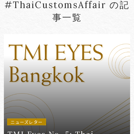
#ThaiCustomsAffair の記
#Account seizure
#ACRA
事一覧
#aerospace
#AFCP
#Agentic AI
#Agreements
#AI
#AI Governance
#AI/IoT
VIEW MORE
ニューズレター
TMI Eyes No. 5: Thai