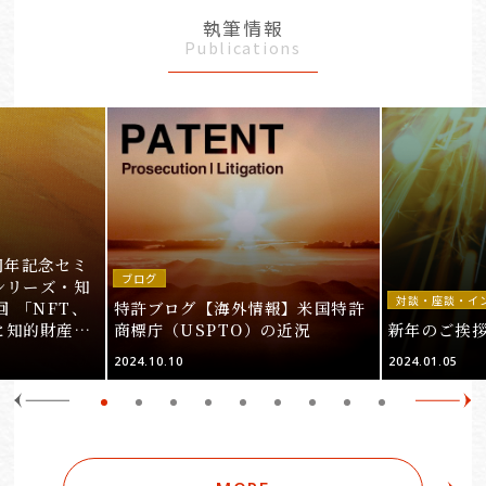
執筆情報
Publications
周年記念セミ
ブログ
シリーズ・知
対談・座談・イ
回 「NFT、
特許ブログ【海外情報】米国特許
と知的財産
商標庁（USPTO）の近況
新年のご挨
＞
2024.10.10
2024.01.05