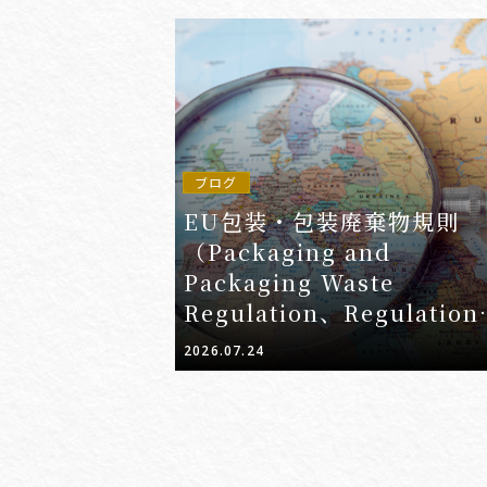
ブログ
EU包装・包装廃棄物規則
（Packaging and
Packaging Waste
Regulation、Regulation
(EU) 2025/40）（PPWR
2026.07.24
概要と実務対応のポイント
ップデート）