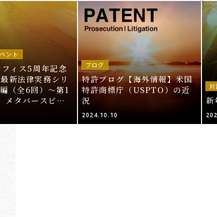
ベント
ブログ
オフィス5周年記念
～最新法律実務シリ
特許ブログ【海外情報】米国
対
編（全6回）～第1
特許商標庁（USPTO）の近
T、メタバースビジ
況
新
的財産法」＜申込期
2024.10.10
202