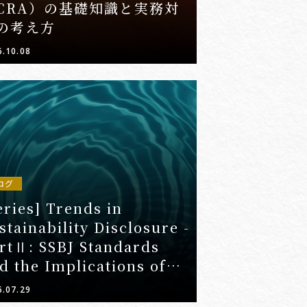
CRA）の基礎知識と実務対
の考え方
6.10.08
ログ
eries] Trends in
stainability Disclosure -
rtⅡ: SSBJ Standards
d the Implications of
ndatory Scope 3
6.07.29
sclosure for Companies