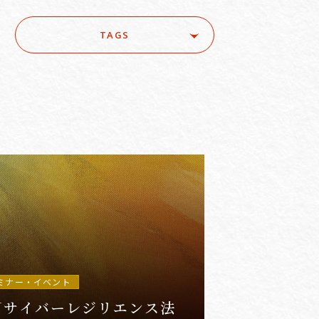
TAGS
ure
#ACRA
#aerospace
e
#AI/IoT
#AI/loT
#Asset Management / Investment Funds
ミナー・イベント
Uサイバーレジリエンス法