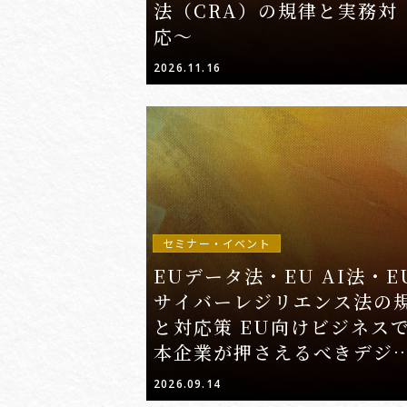
法（CRA）の規律と実務対
応〜
2026.11.16
セミナー・イベント
EUデータ法・EU AI法・E
サイバーレジリエンス法の
と対応策 EU向けビジネス
本企業が押さえるべきデジ
規制と実務対応
2026.09.14