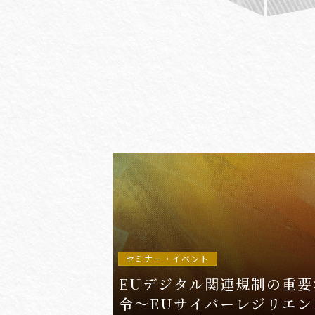
#(一般・国際)民事
#3GPP
#AFCP
#Agentic AI
#AIエージェント
#AKS
#App
セミナー・イベント
EUデジタル関連規制の重要
令〜EUサイバーレジリエン