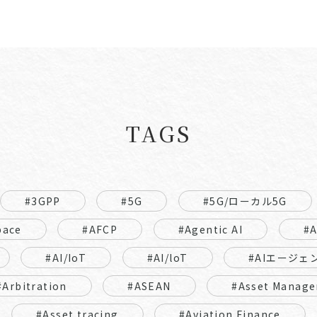
TAGS
#3GPP
#5G
#5G/ローカル5G
pace
#AFCP
#Agentic AI
#
#AI/IoT
#AI/loT
#AIエージェ
#Arbitration
#ASEAN
#Asset Manage
#Asset tracing
#Aviation Finance