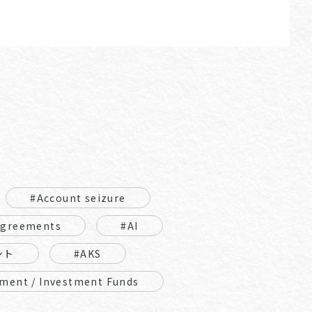
#Account seizure
Agreements
#AI
ント
#AKS
ment / Investment Funds