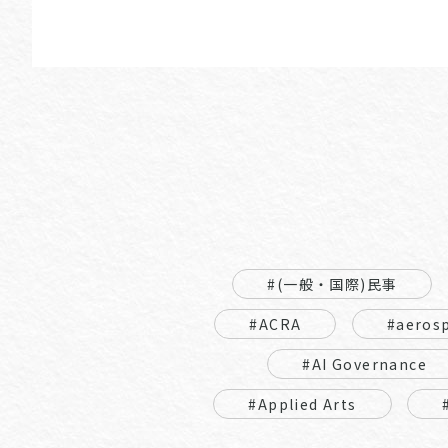
#(一般・国際)民事
#ACRA
#aeros
#AI Governance
#Applied Arts