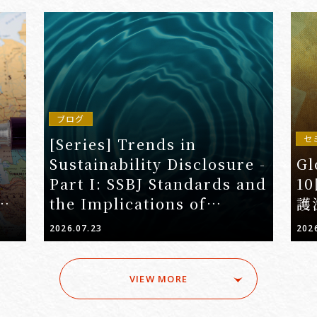
ブログ
セ
[Series] Trends in
Sustainability Disclosure -
Gl
Part I: SSBJ Standards and
1
the Implications of
護
）の
Mandatory Scope 3
2026.07.23
202
（ア
Disclosure for Companies
VIEW MORE