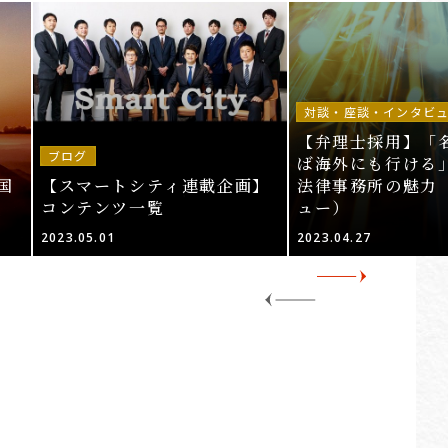
対談・座談・インタビ
【弁理士採用】「
ブログ
ば海外にも行ける」
国
【スマートシティ連載企画】
法律事務所の魅力
コンテンツ一覧
ュー）
2023.05.01
2023.04.27