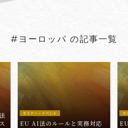
#5G
#5G/ローカル5G
#Account seiz
#Agreements
#AI
#AI Governanc
#ヨーロッパ の記事一覧
lied Arts
#Arbitration
#ASEAN
#Asset tracing
#Aviation Finance
VIEW MORE
セミナー・イベント
セ
法
ス
EU AI法のルールと実務対応
E