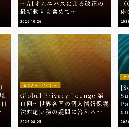
〜AIオムニバスによる改正の
（
最新動向も含めて〜
応
2026.10.26
202
ブ
セミナー・イベント
U
[S
規制
Global Privacy Lounge 第
Su
で日
11回～世界各国の個人情報保護
Pa
タル
法対応実務の疑問に答える～
an
Ma
2026.08.25
202
Di