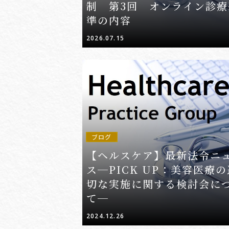
制 第3回 オンライン診療
準の内容
2026.07.15
ブログ
【ヘルスケア】最新法令ニ
ス─PICK UP：美容医療の
切な実施に関する検討会に
て─
2024.12.26