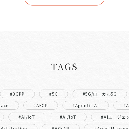
TAGS
#3GPP
#5G
#5G/ローカル5G
pace
#AFCP
#Agentic AI
#
#AI/IoT
#AI/loT
#AIエージェ
#Arbitration
#ASEAN
#Asset Manage