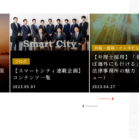
対談・座談・インタビ
【弁理士採用】「
ブログ
ば海外にも行ける」
国
【スマートシティ連載企画】
法律事務所の魅力
コンテンツ一覧
ュー）
2023.05.01
2023.04.27