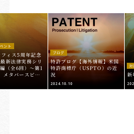
ベント
ブログ
オフィス5周年記念
～最新法律実務シリ
特許ブログ【海外情報】米国
対
編（全6回）～第1
特許商標庁（USPTO）の近
T、メタバースビジ
況
新
的財産法」＜申込期
2024.10.10
202