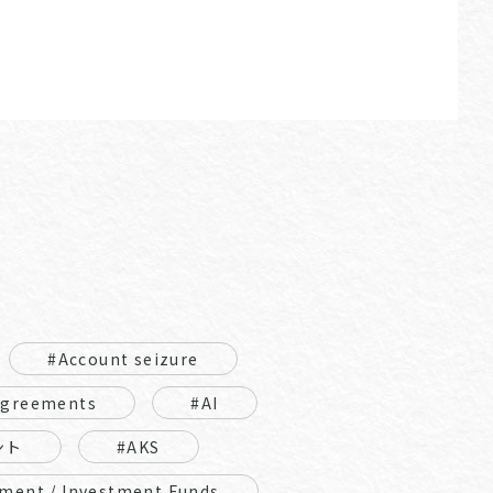
#Account seizure
Agreements
#AI
ント
#AKS
ment / Investment Funds