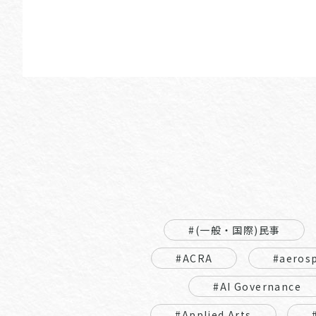
#(一般・国際)民事
#ACRA
#aeros
#AI Governance
#Applied Arts