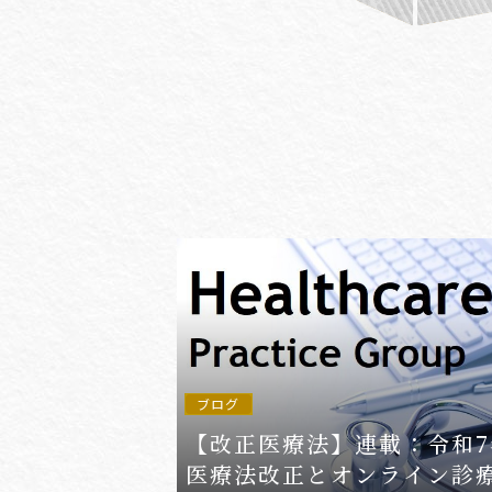
#(一般・国際)民事
#3GPP
#AFCP
#Agentic AI
#AIエージェント
#AKS
#App
ブログ
【改正医療法】連載：令和7
医療法改正とオンライン診