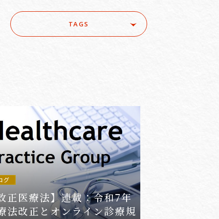
TAGS
ure
#ACRA
#aerospace
e
#AI/IoT
#AI/loT
#Asset Management / Investment Funds
ログ
改正医療法】連載：令和7年
療法改正とオンライン診療規