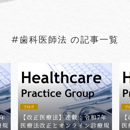
#5G
#5G/ローカル5G
#Account seiz
#Agreements
#AI
#AI Governanc
#歯科医師法 の記事一覧
lied Arts
#Arbitration
#ASEAN
#Asset tracing
#Aviation Finance
VIEW MORE
ブログ
ブ
年
【改正医療法】連載：令和7年
【
療規
医療法改正とオンライン診療規
医