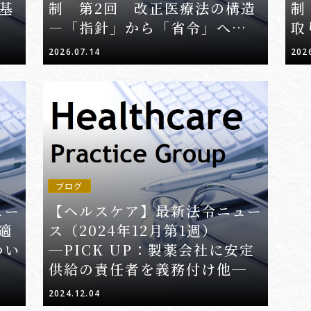
基
制 第2回 改正医療法の構造
制
―「指針」から「省令」へ、規
取
制の格上げ
緯
2026.07.14
202
ブログ
ュー
【ヘルスケア】最新法令ニュー
適
ス（2024年12月第1週）
つい
─PICK UP：製薬会社に安定
供給の責任者を義務付け他─
2024.12.04