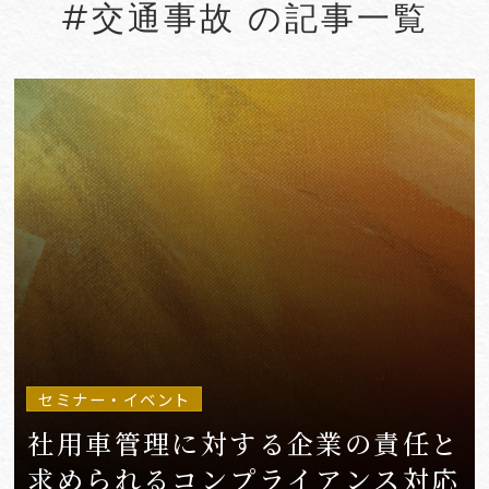
#交通事故 の記事一覧
#Account seizure
#ACRA
#aerospace
#AFCP
#Agentic AI
#Agreements
#AI
#AI Governance
#AI/IoT
VIEW MORE
セミナー・イベント
社用車管理に対する企業の責任と
求められるコンプライアンス対応