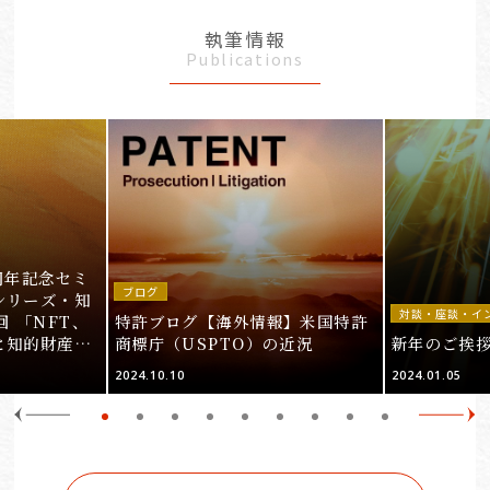
執筆情報
Publications
周年記念セミ
ブログ
シリーズ・知
対談・座談・イ
回 「NFT、
特許ブログ【海外情報】米国特許
と知的財産
商標庁（USPTO）の近況
新年のご挨
＞
2024.10.10
2024.01.05