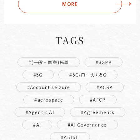
MORE
TAGS
#(一般・国際)民事
#3GPP
#5G
#5G/ローカル5G
#Account seizure
#ACRA
#aerospace
#AFCP
#Agentic AI
#Agreements
#AI
#AI Governance
#AI/IoT