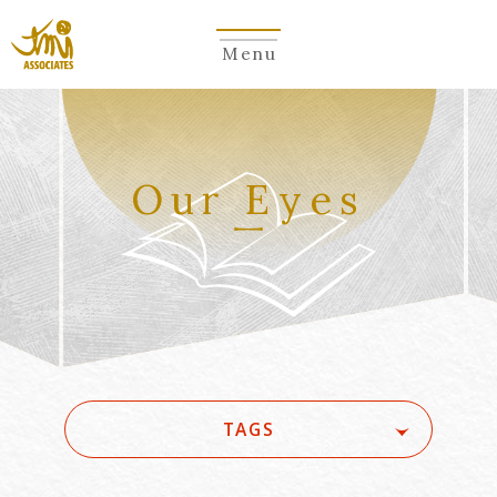
Menu
Our Eyes
TAGS
#(一般・国際)民事
#3GPP
#5G
#5G/ローカル5G