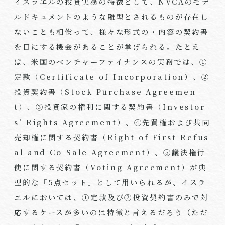
イスラエルの投資実務の特徴として、
NVCA
のモデ
ルドキュメントのような雛型とされるものが存在し
ないことも相俟って、様々な形式の・内容の契約書
を目にする機会があることが挙げられる。たとえ
ば、米国のベンチャーファイナンスの実務では、①
定款（
Certificate of Incorporation
）、
②
投資契約書（
Stock Purchase Agreemen
t
）、
③
投資家の権利に関する契約書（
Investor
s’ Rights Agreement
）、
④
先買権および共同
売却権に関する契約書（
Right of First Refus
al and Co-Sale Agreement
）、
⑤
議決権行
使に関する契約書（
Voting Agreement
）が典
型的な「
5
点セット」として用いられるが、イスラ
エルにおいては、①定款及び②投資契約書のみで対
応するケースが多いのは特徴と言えるだろう（ただ