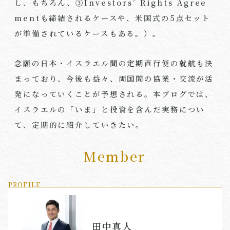
し、もちろん、③
Investors’ Rights Agree
ment
も締結されるケースや、米国式の
5
点セット
が準備されているケースもある。）。
念願の日本・イスラエル間の定期直行便の就航も決
まっており、今後も益々、両国間の協業・交流が活
発になっていくことが予想される。本ブログでは、
イスラエルの「いま」と投資を含んだ実務につい
て、定期的に紹介していきたい。
Member
PROFILE
田中真人