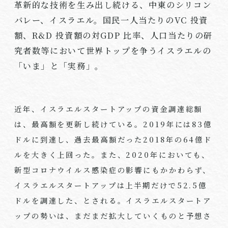
革新的な技術を生み出し続ける、中東のシリコン
バレー、イスラエル。国民一人当たりの
VC
投資
額、
R&D
投資額の対
GDP
比率、人口当たりの研
究者数等において世界トップを争うイスラエルの
「いま」と「実務」。
近年、イスラエルスタートアップの資金調達総額
は、最高額を更新し続けている。
2019
年には
83
億
ドルに到達し、過去最高額だった
2018
年の
64
億ド
ルを大きく上回った。また、
2020
年においても、
新型コロナウイルス感染症の影響にもかかわらず、
イスラエルスタートアップは上半期だけで
52.5
億
ドルを調達した、とされる。イスラエルスタートア
ップの勢いは、まだまだ拡大していくものと予想さ