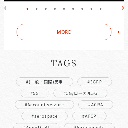
MORE
TAGS
#(一般・国際)民事
#3GPP
#5G
#5G/ローカル5G
#Account seizure
#ACRA
#aerospace
#AFCP
#Agentic AI
#Agreements