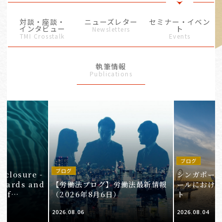
対談・座談・
ニューズレター
セミナー・イベン
インタビュー
ト
Newsletters
TMI Crosstalk
Events
執筆情報
Publications
ブログ
in
ブログ
isclosure -
シンガポー
ndards and
【労働法ブログ】労働法最新情報
ールにおけ
 of
（2026年8月6日）
ト
e 3
2026.08.06
2026.08.04
Companies