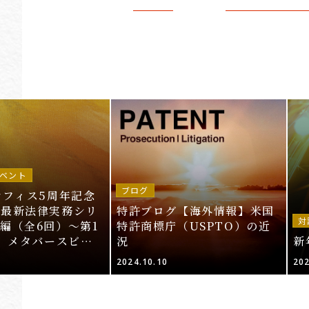
ベント
ブログ
オフィス5周年記念
～最新法律実務シリ
特許ブログ【海外情報】米国
対
編（全6回）～第1
特許商標庁（USPTO）の近
T、メタバースビジ
況
新
的財産法」＜申込期
2024.10.10
202