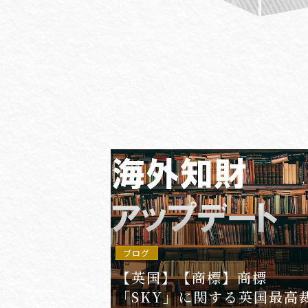
#(一般・国際)民事
#3GPP
#AFCP
#Agentic AI
#AIエージェント
#AKS
#App
ブログ
【英国】【商標】商標
「SKY」に関する英国最高