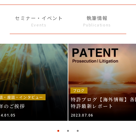
セミナー・イベント
執筆情報
Events
Publications
ブログ
談・座談・インタビュー
特許ブログ【海外情報】各
年のご挨拶
特許最新レポート
4.01.05
2023.07.06