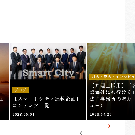
対談・座談・インタビ
【弁理士採用】「
ブログ
ば海外にも行ける」
国
【スマートシティ連載企画】
法律事務所の魅力
コンテンツ一覧
ュー）
2023.05.01
2023.04.27