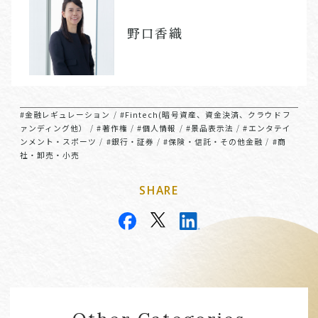
野口香織
#金融レギュレーション
#Fintech(暗号資産、資金決済、クラウドフ
/
ァンディング他）
#著作権
#個人情報
#景品表示法
#エンタテイ
/
/
/
/
ンメント・スポーツ
#銀行・証券
#保険・信託・その他金融
#商
/
/
/
社・卸売・小売
SHARE