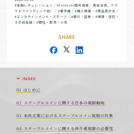
#金融レギュレーション
#Fintech(暗号資産、資金決済、クラ
/
ウドファンディング他）
#著作権
#個人情報
#景品表示法
/
/
/
/
#エンタテインメント・スポーツ
#銀行・証券
#保険・信託・
/
/
その他金融
#商社・卸売・小売
/
SHARE
INDEX
はじめに
ステーブルコインに関する日本の規制動向
本改正案におけるステーブルコイン規制の対象
ステーブルコインに関する仲介者規制の必要性