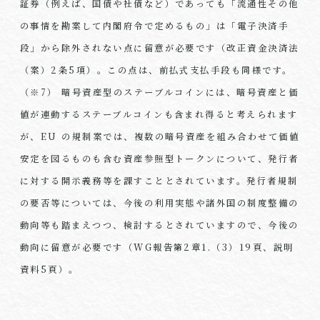
証券（例えば、国債や社債など）であっても「流通性その他
の事情を勘案して内閣府令で定めるもの」は「電子決済手
段」から除外されない点に留意が必要です（改正資金決済法
（案）2条5項）。この点は、前払式支払手段も同様です。
（※7） 暗号資産型のステーブルコインには、暗号資産と価
値が連動するステーブルコインも含まれ得ると考えられます
が、EU の規制案では、複数の暗号資産を組み合わせて価値
安定を図るものも含む資産参照型トークンについて、発行者
に対する開示義務等を課すこととされています。発行者規制
の要否等については、今後の利用実態や諸外国の制度整備の
動向等も踏まえつつ、検討するとされていますので、今後の
動向に留意が必要です（WG報告第2章1.（3）19頁、説明
資料5頁）。