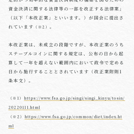
資金決済に関する法律等の一部を改正する法律案」
（以下「本改正案」といいます。）が国会に提出さ
れています
。
（※2）
本改正案は、未成立の段階ですが、本改正案のうち
ステーブルコインに関する規定は、公布の日から起
算して一年を超えない範囲内において政令で定める
日から施行することとされています（改正案附則
1
条本文）。
（※1）
https://www.fsa.go.jp/singi/singi_kinyu/tosin/
20220111.html
（※2）
https://www.fsa.go.jp/common/diet/index.ht
ml