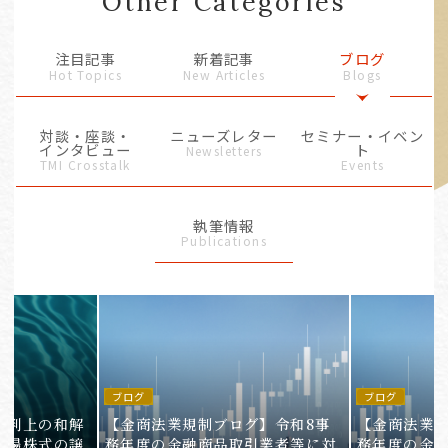
Other Categories
注目記事
新着記事
ブログ
Hot Topics
New Articles
Blogs
対談・座談・
ニューズレター
セミナー・イベン
インタビュー
ト
Newsletters
TMI Crosstalk
Events
執筆情報
Publications
ブログ
ブログ
裁判上の和解
【金商法業規制ブログ】令和8事
【金商法業規
上場株式の譲
務年度の金融商品取引業者等に対
務年度の金