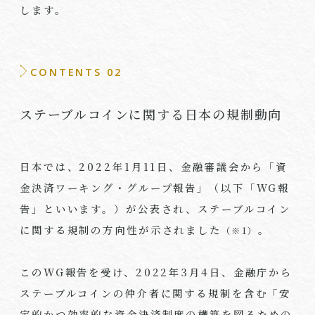
します。
CONTENTS 02
ステーブルコインに関する日本の規制動向
日本では、
2022
年
1
月
11
日、金融審議会から「資
金決済ワーキング・グループ報告」（以下「
WG
報
告」といいます。）が公表され、ステーブルコイン
に関する規制の方向性が示されました
。
（※1）
この
WG
報告を受け、
2022
年
3
月
4
日、金融庁から
ステーブルコインの仲介者に関する規制を含む「安
定的かつ効率的な資金決済制度の構築を図るための