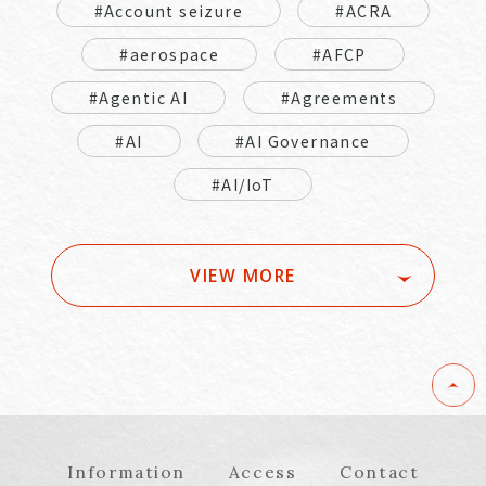
#Account seizure
#ACRA
#aerospace
#AFCP
#Agentic AI
#Agreements
#AI
#AI Governance
#AI/IoT
VIEW MORE
Information
Access
Contact