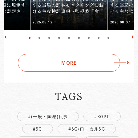
1項に規定す
する当局の証券モニタリングにお
する当局の
ると認定され
ける主な検証事項～監視委「令和
ける主な検
服審判所裁決
8事務年度 証券モニタリング基本
8事務年度 
2026.08.12
2026.08.07
裁(所)令7第
方針」の解説～（第2回）
方針」の解説
MORE
TAGS
#(一般・国際)民事
#3GPP
#5G
#5G/ローカル5G