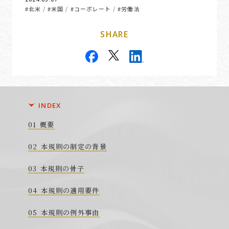
#北米
#米国
#コーポレート
#労働法
/
/
/
SHARE
INDEX
概要
本規則の制定の背景
本規則の骨子
本規則の適用要件
本規則の例外事由