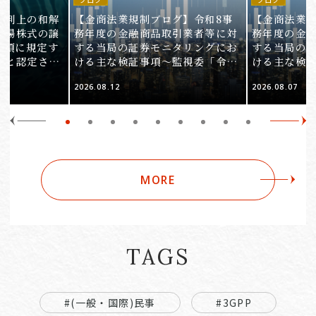
裁判上の和解
【金商法業規制ブログ】令和8事
【金商法業規
上場株式の譲
務年度の金融商品取引業者等に対
務年度の金
1項に規定す
する当局の証券モニタリングにお
する当局の
ると認定され
ける主な検証事項～監視委「令和
ける主な検
服審判所裁決
8事務年度 証券モニタリング基本
8事務年度 
2026.08.12
2026.08.07
裁(所)令7第
方針」の解説～（第2回）
方針」の解説
MORE
TAGS
#(一般・国際)民事
#3GPP