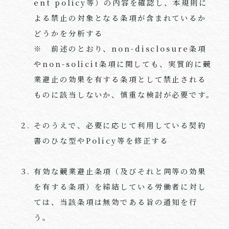
ent policy
等）の内容を確認し、本規則に
よる禁止の対象となる条項が含まれているか
どうかを分析する
※ 前述のとおり、
non-disclosure
条項
や
non-solicit
条項に関しても、実質的に競
業避止の効果を有する条項として禁止される
ものに該当しないか、慎重な検討が必要です。
そのうえで、必要に応じて利用している契約
書のひな型やPolicy等を修正する
有効な競業避止条項（及びそれと同等の効果
を有する条項）を締結している労働者に対し
ては、当該条項は無効である旨の通知を行
う。