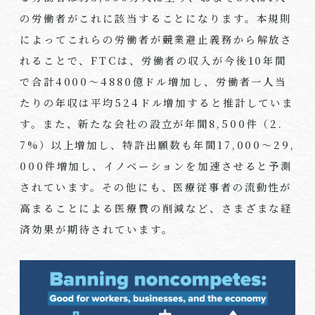
の労働者がこれに該当することになります。本規則
によってこれらの労働者が競業避止義務から解放さ
れることで、
FTC
は、労働者の収入が今後
10
年間
で合計
4000
～
4880
億ドル増加し、労働者一人当
たりの年収は平均
524
ドル増加すると推計していま
す。また、新たな会社の設立が年間
8,500
件（
2.
7%
）以上増加し、特許出願数も年間
17,000
～
29,
000
件増加し、イノベーションを加速させると予測
されています。その他にも、医療従事者の流動性が
高まることによる医療費の削減など、さまざまな経
済効果が期待されています。