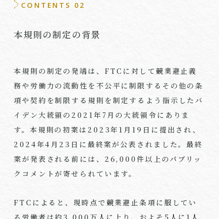
CONTENTS 02
本規則の制定の背景
本規則の制定の発端は、
FTC
に対して競業避止義
務や労働力の流動性を不公平に制限するその他の条
項や契約を制限する規則を制定するよう指示したバ
イデン大統領の
2021
年
7
月の大統領令にありま
す。本規則の初案は
2023
年
1
月
19
日に提出され、
2024
年
4
月
23
日に最終案が公表されました。最終
案が発表される前には、
26,000
件以上のパブリッ
クコメントが寄せられています。
FTC
によると、現時点で競業避止条項に服してい
る労働者は約
3,000
万人に上り、およそ
5
人に
1
人