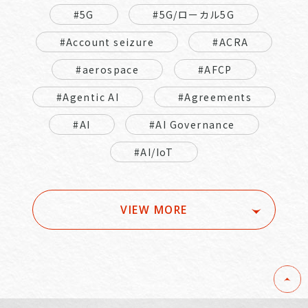
#5G
#5G/ローカル5G
#Account seizure
#ACRA
#aerospace
#AFCP
#Agentic AI
#Agreements
#AI
#AI Governance
#AI/IoT
VIEW MORE