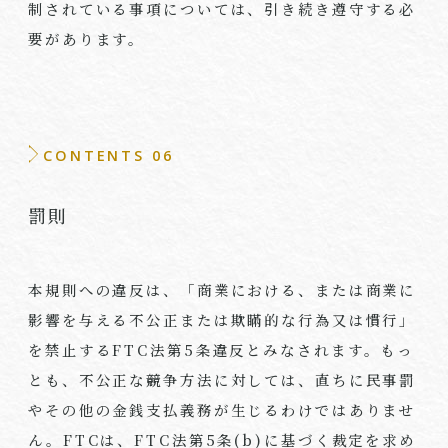
制されている事項については、引き続き遵守する必
要があります。
CONTENTS 06
罰則
本規則への違反は、「商業における、または商業に
影響を与える不公正または欺瞞的な行為又は慣行」
を禁止する
FTC
法第
5
条違反とみなされます。もっ
とも、不公正な競争方法に対しては、直ちに民事罰
やその他の金銭支払義務が生じるわけではありませ
ん。
FTC
は、
FTC
法第
5
条
(b)
に基づく裁定を求め