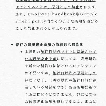
ようとすることは、原則として禁止
されます。
また、Employee handbook等のEmplo
yment policy内でそのような条項を設ける
ことも禁止されると考えられます。
既存の競業避止条項の原則的な無効化
本規則の
施行日時点ですでに締結されて
いる競業避止条項
に関しては、変更契約
や新たな契約の締結といったアクション
は不要ですが、
施行日以降は原則として
無効となり、（訴訟原因が施行日前に存
在している場合を除き）当該条項に基づ
く訴訟提起等はできません
。無効となっ
た競業避止条項を執行すること、または