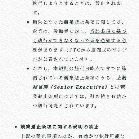
執行しようとすることは、禁止されま
す。
無効となった競業避止条項に関しては、
企業は、労働者に対し、
当該条項に基づ
く執行ができなくなった旨を通知する必
要があります
（
FTC
から通知文のサンプ
ルが公表されています）。
ただし、本規則の施行日時点ですでに締
結されている競業避止条項のうち、
上級
経営陣（
Senior Executive
）
との競
業避止条項については、引き続き有効か
つ執行可能とされています。
競業避止条項に関する表明の禁止
上記の禁止事項のほか、有効かつ執行可能な