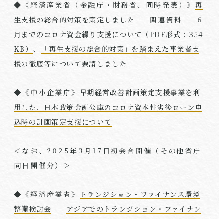
◆《経済産業省（金融庁・財務省、同時発表）》
再
生支援の総合的対策を策定しました
－ 関連資料 －
6
月までのコロナ資金繰り支援について（PDF形式：354
KB）
、
「再生支援の総合的対策」を踏まえた事業者支
援の徹底等について要請しました
◆《中小企業庁》
早期経営改善計画策定支援事業を利
用した、日本政策金融公庫のコロナ資本性劣後ローン申
込時の計画策定支援について
＜なお、
2025
年
3
月
17
日初会合開催（その他省庁
同日開催分）＞
◆《経済産業省》
トランジション・ファイナンス環境
整備検討会
－
アジアでのトランジション・ファイナン