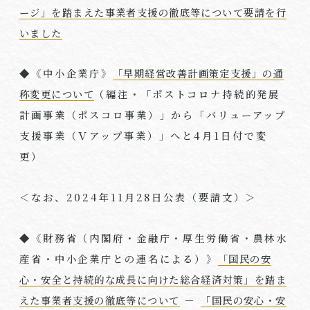
ージ」を踏まえた事業者支援の徹底等について要請を行
いました
◆《中小企業庁》
「早期経営改善計画策定支援」の通
称変更について
（編注・「ポストコロナ持続的発展
計画事業（ポスコロ事業）」から「バリューアップ
支援事業（Ｖアップ事業）」へと
4
月
1
日付で変
更）
＜なお、
2024
年
11
月
28
日公表（要請文）＞
◆《財務省（内閣府・金融庁・厚生労働省・農林水
産省・中小企業庁との連名による）》
「国民の安
心・安全と持続的な成長に向けた総合経済対策」を踏ま
えた事業者支援の徹底等について
－
「国民の安心・安