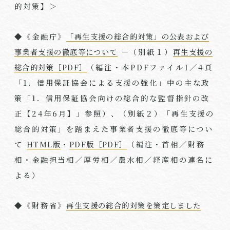
的対策】＞
◆《金融庁》
「再生支援の総合的対策」の公表および
事業者支援の徹底等について
－（別紙１）
再生支援の
総合的対策［PDF］
（編注・本
PDF
ファイル
1
／
4
頁
「
1
．信用保証協会による支援の強化」中の主な政
策「
1
．信用保証協会向けの総合的な監督指針の改
正【
24
年
6
月】」参照）、（別紙２）「再生支援の
総合的対策」を踏まえた事業者支援の徹底等につい
て
HTML版
・
PDF版［PDF］
（編注・首相／財務
相・金融担当相／厚労相／農水相／経産相の連名に
よる）
◆《財務省》
再生支援の総合的対策を策定しました