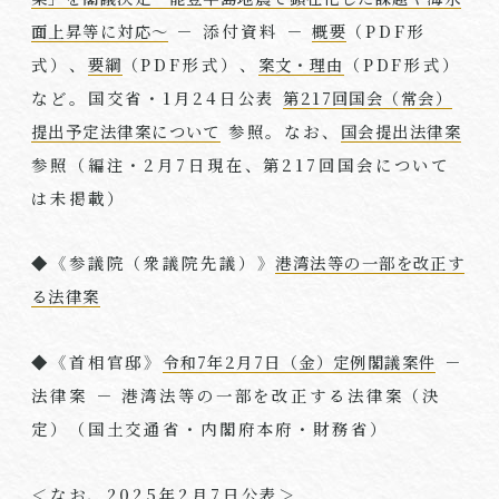
面上昇等に対応～
－ 添付資料 －
概要
（
PDF
形
式）、
要綱
（
PDF
形式）、
案文・理由
（
PDF
形式）
など。国交省・
1
月
24
日公表
第217回国会（常会）
提出予定法律案について
参照。なお、
国会提出法律案
参照（編注・
2
月
7
日現在、第
217
回国会について
は未掲載）
◆《参議院（衆議院先議）》
港湾法等の一部を改正す
る法律案
◆《首相官邸》
令和7年2月7日（金）定例閣議案件
－
法律案 － 港湾法等の一部を改正する法律案（決
定）（国土交通省・内閣府本府・財務省）
＜なお、
2025
年
2
月
7
日公表＞