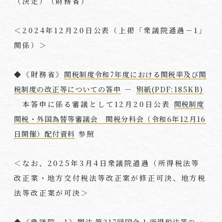
（決定）（財務省）
＜
2024
年
12
月
20
日公表（上掲「衆議院通過－
1
」
関係）＞
◆《財務省》
関税制度令和7年度における関税率及び関
税制度の改正等についての答申
－
別紙(PDF:185KB)
本答申に係る審議として
12
月
20
日公表
関税制度
関税・外国為替等審議会 関税分科会（令和6年12月16
日開催）配付資料
参照
＜なお、
2025
年
3
月
4
日衆議院通過（所得税法等
改正案・地方交付税法等改正案が修正可決、地方税
法等改正案が可決＞
◆《衆議院－
1
》
閣法 第217回国会 1 所得税法等の一