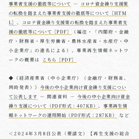
事業者支援の徹底等について
－
コロナ資金繰り支援策
の転換を踏まえた事業者支援の徹底等について［HTM
L］
、
コロナ資金繰り支援策の転換を踏まえた事業者支
援の徹底等について［PDF］
（編注・「内閣府・金融
庁・財務省・厚生労働省・農林水産省・水産庁・中
小企業庁」の連名による）、事業再生情報ネットワ
ークの概要は
こちら［PDF］
◆《経済産業省（中小企業庁）（金融庁・財務省、
同時発表）》
今後の中小企業向け資金繰り支援につい
て公表します
－ 関連資料 －
今後の中小企業向け資金
繰り支援について（PDF形式：407KB）
、
事業再生情
報ネットワークの運用開始（PDF形式：287KB）
など
＜
2024
年
3
月
8
日公表（要請文）【再生支援の総合