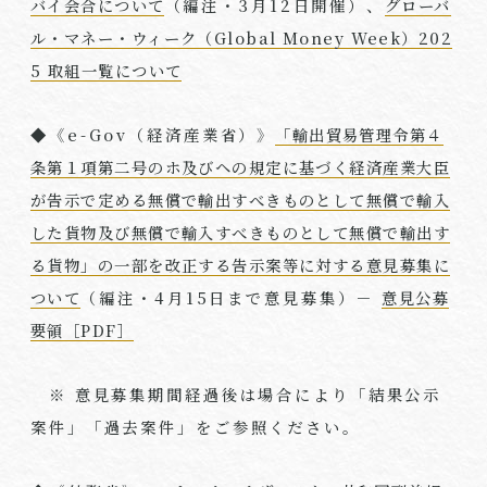
バイ会合について
（編注・
3
月
12
日開催）、
グローバ
ル・マネー・ウィーク（Global Money Week）202
5 取組一覧について
◆《
e-Gov
（経済産業省）》
「輸出貿易管理令第４
条第１項第二号のホ及びヘの規定に基づく経済産業大臣
が告示で定める無償で輸出すべきものとして無償で輸入
した貨物及び無償で輸入すべきものとして無償で輸出す
る貨物」の一部を改正する告示案等に対する意見募集に
ついて
（編注・
4
月
15
日まで意見募集）－
意見公募
要領［PDF］
※ 意見募集期間経過後は場合により「結果公示
案件」「過去案件」をご参照ください。