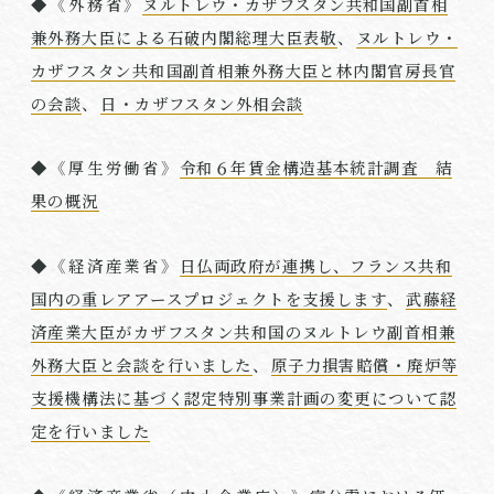
◆《外務省》
ヌルトレウ・カザフスタン共和国副首相
兼外務大臣による石破内閣総理大臣表敬
、
ヌルトレウ・
カザフスタン共和国副首相兼外務大臣と林内閣官房長官
の会談
、
日・カザフスタン外相会談
◆《厚生労働省》
令和６年賃金構造基本統計調査 結
果の概況
◆《経済産業省》
日仏両政府が連携し、フランス共和
国内の重レアアースプロジェクトを支援します
、
武藤経
済産業大臣がカザフスタン共和国のヌルトレウ副首相兼
外務大臣と会談を行いました
、
原子力損害賠償・廃炉等
支援機構法に基づく認定特別事業計画の変更について認
定を行いました