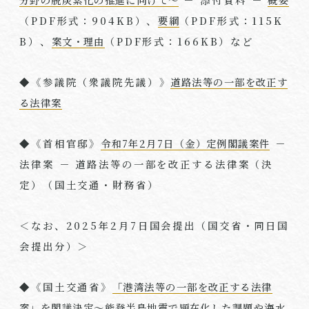
（
PDF
形式：
904KB
）、
要綱
（
PDF
形式：
115K
B
）、
案文・理由
（
PDF
形式：
166KB
）など
◆《参議院（衆議院先議）》
道路法等の一部を改正す
る法律案
◆《首相官邸》
令和7年2月7日（金）定例閣議案件
－
法律案 － 道路法等の一部を改正する法律案（決
定）（国土交通・財務省）
＜なお、
2025
年
2
月
7
日国会提出（国交省・同日国
会提出分）＞
◆《国土交通省》
「港湾法等の一部を改正する法律
案」を閣議決定～能登半島地震で顕在化した課題や海水