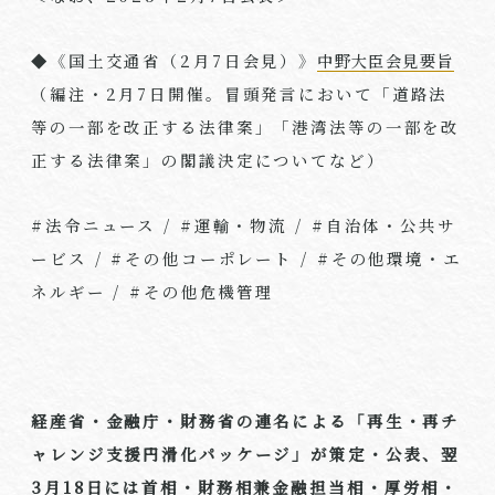
◆《国土交通省（
2
月
7
日会見）》
中野大臣会見要旨
（編注・
2
月
7
日開催。冒頭発言において「道路法
等の一部を改正する法律案」「港湾法等の一部を改
正する法律案」の閣議決定についてなど）
#法令ニュース
/ #
運輸・物流 / #自治体・公共サ
ービス
/ #
その他コーポレート
/ #
その他環境・エ
ネルギー
/ #
その他危機管理
経産省・金融庁・財務省の連名による「再生・再チ
ャレンジ支援円滑化パッケージ」が策定・公表、翌
3
月
18
日には首相・財務相兼金融担当相・厚労相・