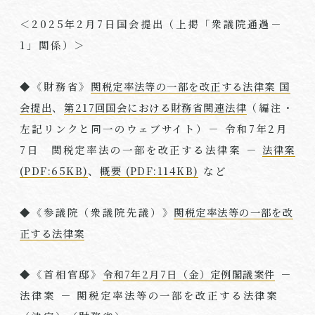
＜
2025
年
2
月
7
日国会提出（上掲「衆議院通過－
1
」関係）＞
◆《財務省》
関税定率法等の一部を改正する法律案 国
会提出
、
第217回国会における財務省関連法律
（編注・
左記リンクと同一のウェブサイト）－ 令和
7
年
2
月
7
日 関税定率法の一部を改正する法律案 －
法律案
(PDF:65KB)
、
概要 (PDF:114KB)
など
◆《参議院（衆議院先議）》
関税定率法等の一部を改
正する法律案
◆《首相官邸》
令和7年2月7日（金）定例閣議案件
－
法律案 － 関税定率法等の一部を改正する法律案