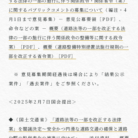
する法律の一部の施行に伴う関係政令・関係省令（案）
に関するパブリックコメントの募集について
（編注・
4
月
1
日まで意見募集）－ 意見公募要領［
PDF
］、
命令などの案 －
概要（道路法等の一部を改正する法
律の一部の施行に伴う関係政令の整備等に関する政令
案）［PDF］
、
概要（道路整備特別措置法施行規則の一
部を改正する省令案）［PDF］
※ 意見募集期間経過後は場合により「結果公示
案件」「過去案件」をご参照ください。
＜
2025
年
2
月
7
日国会提出＞
◆《国土交通省》
「道路法等の一部を改正する法律
案」を閣議決定～安全かつ円滑な道路交通の確保と道路
分野の脱炭素化の推進に向けて～
－ 添付資料 －
概要