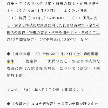
対策～全ての世代の現在・将来の賃金・所得を増や
す～（令和６年
11
月
22
日）－ 本文及び資料 －
（１）
概要（PDF形式：409KB）
、（２）
国民の安
心・安全と持続的な成長に向けた総合経済対策～全ての
世代の現在・将来の賃金・所得を増やす～（令和６年11
月22日閣議決定）（PDF形式:1,230KB）
など
◆《首相官邸－
3
》
令和6年11月22日（金）臨時閣議
案件
－ 一般案件 －「国民の安心・安全と持続的な
成長に向けた総合経済対策」について（決定）（内
閣府本府）
＜なお、
2024
年
6
月
7
日公表（要請文）＞
◆《金融庁》
コロナ資金繰り支援策の転換を踏まえた