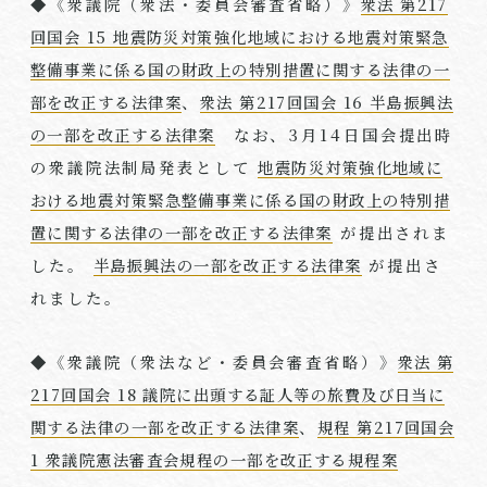
◆《衆議院（衆法・委員会審査省略）》
衆法 第217
回国会 15 地震防災対策強化地域における地震対策緊急
整備事業に係る国の財政上の特別措置に関する法律の一
部を改正する法律案
、
衆法 第217回国会 16 半島振興法
の一部を改正する法律案
なお、
3
月
14
日国会提出時
の衆議院法制局発表として
地震防災対策強化地域に
おける地震対策緊急整備事業に係る国の財政上の特別措
置に関する法律の一部を改正する法律案
が提出されま
した。
半島振興法の一部を改正する法律案
が提出さ
れました。
◆《衆議院（衆法など・委員会審査省略）》
衆法 第
217回国会 18 議院に出頭する証人等の旅費及び日当に
関する法律の一部を改正する法律案
、
規程 第217回国会
1 衆議院憲法審査会規程の一部を改正する規程案