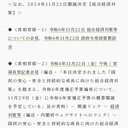
＜なお、
2024
年
11
月
22
日閣議決定【総合経済対
策】＞
◆《首相官邸－
1
》
令和6年11月22日 総合経済対策等
についての会見
、
令和6年11月22日 政府与党政策懇談
会
◆《首相官邸－
2
》
令和6年11月22日（金）午後 | 官
房長官記者会見
（編注・「本日決定されました『国
民の安心・安全と持続的な成長に向けた総合経済対
策』を踏まえ、令和
6
年度補正予算編成について、
11
月
29
日（金）に令和
6
年度補正予算の概算閣議
を予定している」旨が表明）－ 関連リンク －
経済
対策等
（編注・内閣府ウェブサイトへのリンク）－
国民の安心・安全と持続的な成長に向けた総合経済