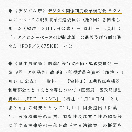
◆《デジタル庁》
デジタル関係制度改革検討会 テクノ
ロジーベースの規制改革推進委員会（第3回）を開催し
ました
（編注・
3
月
17
日公表）－ 資料 －
【資料1】
「テクノロジーベースの規制改革」の進捗及び当面の進
め方（PDF／6,675KB）
など
◆《厚生労働省》
医薬品等行政評価・監視委員会
－
第19回 医薬品等行政評価・監視委員会資料
（編注・
3
月
14
日公表）－ 資料 －
【資料１】医薬品医療機器
制度部会のとりまとめ等について（医薬局・医政局提出
資料）［PDF：2.2MB］
（編注・
1
月
10
日付「とり
まとめ」の概要とともに
2
月
12
日国会提出「医薬
品、医療機器等の品質、有効性及び安全性の確保等
に関する法律等の一部を改正する法律案」の概要を