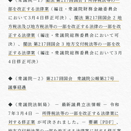
部を改正する法律案
（編注・衆議院財務金融委員会
において
3
月
4
日修正可決）、
閣法 第217回国会 2 地
方税法及び地方税法等の一部を改正する法律の一部を改
正する法律案
（編注・衆議院総務委員会において可
決）、
閣法 第217回国会 3 地方交付税法等の一部を改
正する法律案
（編注・衆議院総務委員会において
3
月
4
日修正可決）
◆《衆議院－
2
》
第217回国会 衆議院公報第27号
議事経過
◆《衆議院法制局》 － 最新議員立法情報 － 令和
7
年
3
月
4
日 －
所得税法等の一部を改正する法律案に
対する修正案
が可決されました。－
要綱［PDF］
、
地方交付税法等の一部を改正する法律案に対する修正案