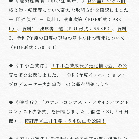
◆《経済産業省（中小企業庁）》
官公需における価
格交渉・転嫁等について新たな取組方針を確認しました
－ 関連資料 －
資料1．議事次第（PDF形式：98K
B）
、
資料2．出席者一覧（PDF形式：55KB）
、
資料
3．令和7年度の国等の契約の基本方針の策定について
（PDF形式：501KB）
◆《中小企業庁》
「中小企業成長加速化補助金」の公
募要領を公表しました
、
「令和7年度イノベーション・
プロデューサー実証事業」の公募を開始します
◆《特許庁》
「パテントコンテスト・デザインパテント
コンテスト表彰式」を開催しました
（編注・
3
月
7
日開
催）、
特許庁×三井化学コラボ動画を公開！
◆《国土交通省》
災害時における地下水等の促進に向