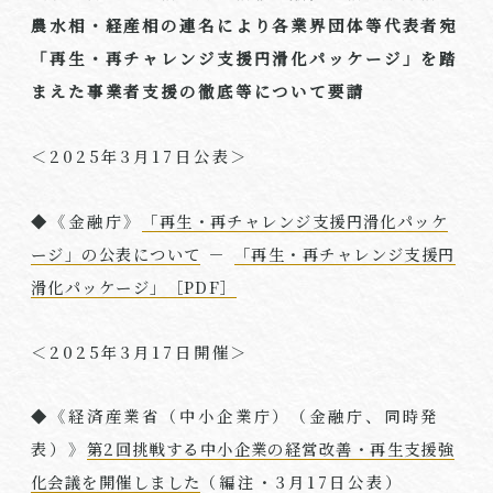
農水相・経産相の連名により各業界団体等代表者宛
「再生・再チャレンジ支援円滑化パッケージ」を踏
まえた事業者支援の徹底等について要請
＜
2025
年
3
月
17
日公表＞
◆《金融庁》
「再生・再チャレンジ支援円滑化パッケ
ージ」の公表について
－
「再生・再チャレンジ支援円
滑化パッケージ」［PDF］
＜
2025
年
3
月
17
日開催＞
◆《経済産業省（中小企業庁）（金融庁、同時発
表）》
第2回挑戦する中小企業の経営改善・再生支援強
化会議を開催しました
（編注・
3
月
17
日公表）