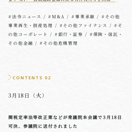
#法令ニュース
/ #M&A / #
事業承継
/ #
その他
事業再生・倒産処理
/ #
その他ファイナンス
/ #
そ
の他コーポレート
/ #
銀行・証券
/ #
保険・信託・
その他金融
/ #
その他危機管理
CONTENTS 02
3月
18
日（火）
関税定率法等改正案などが衆議院本会議で
3
月
18
日
可決、参議院に送付されました