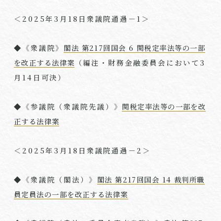
＜
2025
年
3
月
18
日衆議院通過－
1
＞
◆《衆議院》
閣法 第217回国会 6 関税定率法等の一部
を改正する法律案
（編注・財務金融委員会において
3
月
14
日可決）
◆《参議院（衆議院先議）》
関税定率法等の一部を改
正する法律案
＜
2025
年
3
月
18
日衆議院通過－
2
＞
◆《衆議院（閣法）》
閣法 第217回国会 14 裁判所職
員定員法の一部を改正する法律案