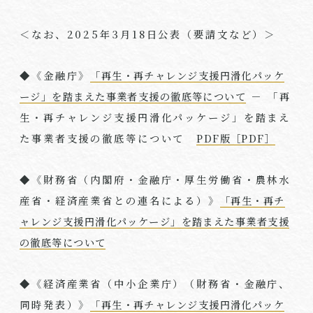
＜なお、
2025
年
3
月
18
日公表（要請文など）＞
◆《金融庁》
「再生・再チャレンジ支援円滑化パッケ
ージ」を踏まえた事業者支援の徹底等について
－ 「再
生・再チャレンジ支援円滑化パッケージ」を踏まえ
た事業者支援の徹底等について
PDF版［PDF］
◆《財務省（内閣府・金融庁・厚生労働省・農林水
産省・経済産業省との連名による）》
「再生・再チ
ャレンジ支援円滑化パッケージ」を踏まえた事業者支援
の徹底等について
◆《経済産業省（中小企業庁）（財務省・金融庁、
同時発表）》
「再生・再チャレンジ支援円滑化パッケ