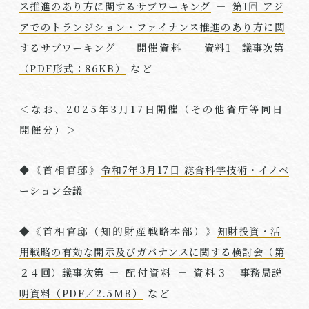
ス推進のあり方に関するサブワーキング
－
第1回 アジ
アでのトランジション・ファイナンス推進のあり方に関
するサブワーキング
－ 開催資料 －
資料1 議事次第
（PDF形式：86KB）
など
＜なお、
2025
年
3
月
17
日開催（その他省庁等同日
開催分）＞
◆《首相官邸》
令和7年3月17日 総合科学技術・イノベ
ーション会議
◆《首相官邸（知的財産戦略本部）》
知財投資・活
用戦略の有効な開示及びガバナンスに関する検討会（第
２４回）議事次第
－ 配付資料 － 資料３
事務局説
明資料（PDF／2.5MB）
など