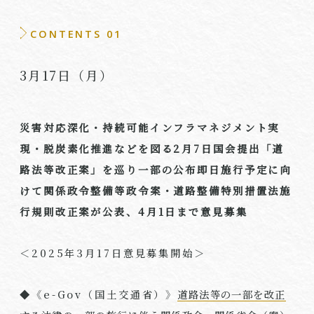
CONTENTS 01
3月
17
日（月）
災害対応深化・持続可能インフラマネジメント実
現・脱炭素化推進などを図る
2
月
7
日国会提出「
道
路法等改正案」を巡り一部の公布即日施行予定に向
けて関係政令整備等政令案・道路整備特別措置法施
行規則改正案が公表、
4
月
1
日まで意見募集
＜
2025
年
3
月
17
日意見募集開始＞
◆《
e-Gov
（国土交通省）》
道路法等の一部を改正