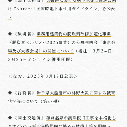
けて<br>～「災害時地下水利用ガイドライン」を公表
～
◆《環境省》
業務用建築物の脱炭素改修加速化事業
（脱炭素ビルリノベ2025事業）の公募説明会（東京会
場及び大阪会場）の開催について
（編注・
3
月
24
日／
3
月
25
日オンライン併用開催）
＜なお、
2025
年
3
月
17
日公表＞
◆《総務省》
岩手県大船渡市の林野火災に関する被害
状況等について（第27報）
◆《国土交通省》
和倉温泉の護岸復旧工事を本格化し
ます<br>～仮設道路整備に係る石材投入等を開始～