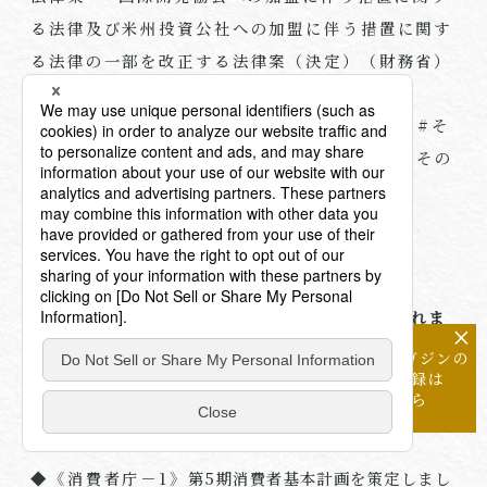
る法律及び米州投資公社への加盟に伴う措置に関す
る法律の一部を改正する法律案（決定）（財務省）
#法令ニュース
/ #
国際税務
/ #
その他税務
/ #
そ
の他ファイナンス
/ #
その他コーポレート
/ #
その
他（一般・国際）民事
「第
5
期消費者基本計画」が策定・閣議決定されま
×
した
メールマガジンの
配信登録は
こちら
＜
2025
年
3
月
18
日閣議決定＞
◆《消費者庁－
1
》
第5期消費者基本計画を策定しまし