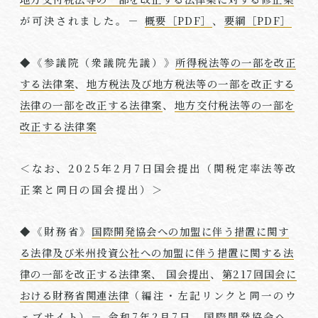
が可決されました。－
概要［PDF］
、
要綱［PDF］
◆《参議院（衆議院先議）》
所得税法等の一部を改正
する法律案
、
地方税法及び地方税法等の一部を改正する
法律の一部を改正する法律案
、
地方交付税法等の一部を
改正する法律案
＜なお、
2025
年
2
月
7
日国会提出（関税定率法等改
正案と同日の国会提出）＞
◆《財務省》
国際開発協会への加盟に伴う措置に関す
る法律及び米州投資公社への加盟に伴う措置に関する法
律の一部を改正する法律案、 国会提出
、
第217回国会に
おける財務省関連法律
（編注・左記リンクと同一のウ
ェブサイト）－ 令和
7
年
2
月
7
日 国際開発協会へ