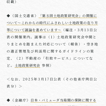
収載）
◆《国土交通省》
「第８回土地政策研究会」の開催に
ついて～これからの時代にふさわしい土地政策の在り方
等について議論を進めています～
（編注・
3
月
13
日公
表の開催案内。議事は（
1
）土地政策研究会中間と
りまとめを踏まえた対応について（報告）・空き地
の適正管理及び利活用に関するガイドラインの策
定、（
2
）不動産の「引取サービス」についてな
ど。
土地政策研究会
参照）
＜なお、
2025
年
3
月
17
日公表（その他省庁同日公
表分）＞
◆《金融庁》
日本・バミューダ当局間の保険に関する