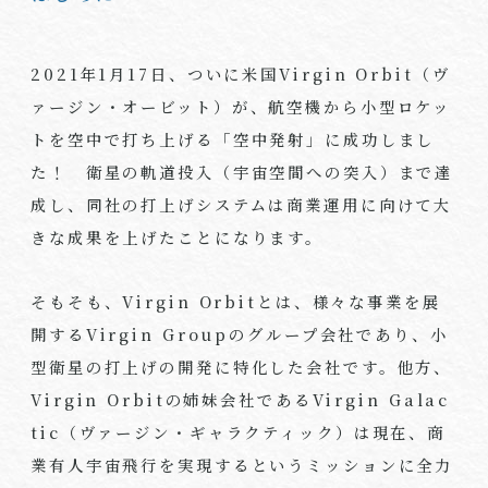
2021
年
1
月
17
日、ついに米国
Virgin Orbit
（ヴ
ァージン・オービット）が、航空機から小型ロケッ
トを空中で打ち上げる「空中発射」に成功しまし
た！ 衛星の軌道投入（宇宙空間への突入）まで達
成し、同社の打上げシステムは商業運用に向けて大
きな成果を上げたことになります。
そもそも、
Virgin Orbit
とは、様々な事業を展
開する
Virgin Group
のグループ会社であり、小
型衛星の打上げの開発に特化した会社です。他方、
Virgin Orbit
の姉妹会社である
Virgin Galac
tic
（ヴァージン・ギャラクティック）は現在、商
業有人宇宙飛行を実現するというミッションに全力