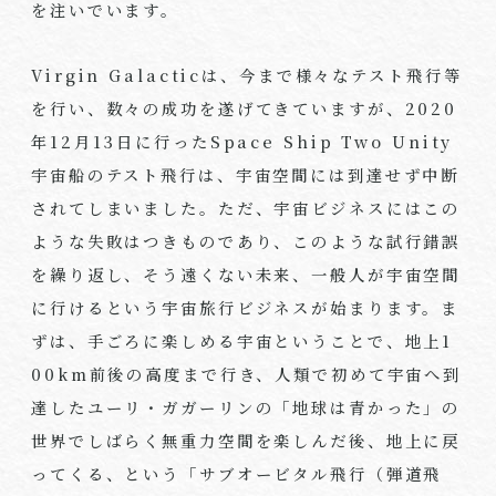
を注いでいます。
Virgin Galactic
は、今まで様々なテスト飛行等
を行い、数々の成功を遂げてきていますが、
2020
年
12
月
13
日に行った
Space Ship Two Unity
宇宙船のテスト飛行は、宇宙空間には到達せず中断
されてしまいました。ただ、宇宙ビジネスにはこの
ような失敗はつきものであり、このような試行錯誤
を繰り返し、そう遠くない未来、一般人が宇宙空間
に行けるという宇宙旅行ビジネスが始まります。ま
ずは、手ごろに楽しめる宇宙ということで、地上
1
00km
前後の高度まで行き、人類で初めて宇宙へ到
達したユーリ・ガガーリンの「地球は青かった」の
世界でしばらく無重力空間を楽しんだ後、地上に戻
ってくる、という「サブオービタル飛行（弾道飛