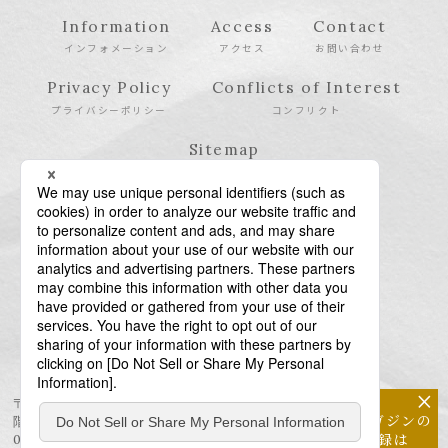
Information
Access
Contact
インフォメーション
アクセス
お問い合わせ
Privacy Policy
Conflicts of Interest
プライバシーポリシー
コンフリクト
Sitemap
サイトマップ
×
〒106-6123 東京都港区六本木6-10-1 六本木ヒルズ森タワー23
メールマガジンの
階
配信登録は
03-6438-5511（代表） / 03-6438-5611（特許・商標）