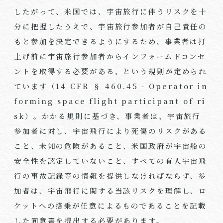
したがって、米国では、宇宙旅行に伴うリスクを十
分に把握したうえで、宇宙旅行参加者が自己責任の
もと参加を決定できるようにするため、事業者は打
上げ前に宇宙旅行参加者からインフォームドコンセ
ントを取得する必要がある、という規則が定められ
ています（
14 CFR § 460.45 - Operator in
forming space flight participant of ri
sk
）。かかる規則に基づき、事業者は、宇宙旅行
参加者に対し、宇宙飛行により死傷のリスクがある
こと、未知の危険があること、米国政府が宇宙船の
安全性を認定していないこと、すべての有人宇宙飛
行の事故記録等の情報を提供しなければならず、参
加者は、宇宙飛行に関する当該リスクを理解し、ロ
ケットへの搭乗が任意によるものであることを記載
した同意書を提出する必要があります。