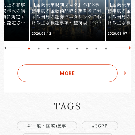
裁判上の和解
【金商法業規制ブログ】令和8事
【金商法業規
上場株式の譲
務年度の金融商品取引業者等に対
務年度の金
1項に規定す
する当局の証券モニタリングにお
する当局の
ると認定され
ける主な検証事項～監視委「令和
ける主な検
服審判所裁決
8事務年度 証券モニタリング基本
8事務年度 
2026.08.12
2026.08.07
裁(所)令7第
方針」の解説～（第2回）
方針」の解説
MORE
TAGS
#(一般・国際)民事
#3GPP