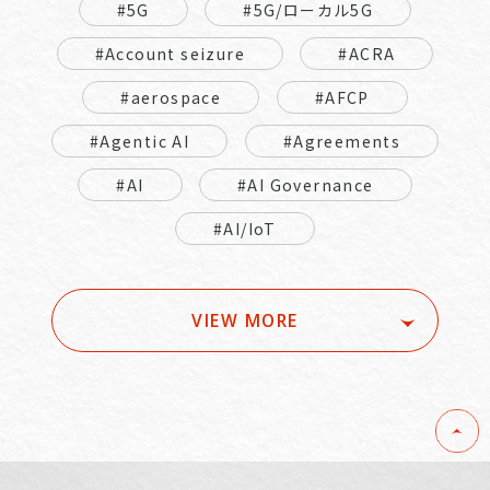
#5G
#5G/ローカル5G
#Account seizure
#ACRA
#aerospace
#AFCP
#Agentic AI
#Agreements
#AI
#AI Governance
#AI/IoT
VIEW MORE