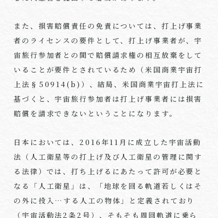
また、損害賠償責任の免責については、打上げ事業
者のライセンスの要件として、打上げ事業者が、宇
宙旅行参加者との間で賠償請求権の相互放棄をして
いることが要件とされているため（米国商業宇宙打
上法§
50914(b)
）、結局、米国商業宇宙打上法に
基づくと、宇宙旅行参加者は打上げ事業者には損害
賠償を請求できないということになります。
日本においては、
2016
年
11
月に成立した宇宙活動
法（人工衛星等の打上げ及び人工衛星の管理に関す
る法律）では、打ち上げるにあたって許可が必要と
なる「人工衛星」は、「地球を回る軌道若しくはそ
の外に投入…する人工の物体」と定義されており
（宇宙活動法
2
条
2
号）、そもそも周回軌道に乗ら