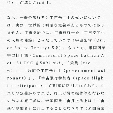
行）」が導入されます。
なお、一般の旅行者と宇宙飛行士の違いについて
は、実は、世界的に明確な定義があるものではあり
ません。宇宙条約では、宇宙飛行士を「宇宙空間へ
の人類の使節」とみなしています（宇宙条約（
Out
er Space Treaty
）
5
条）。もっとも、米国商業
宇宙打上法（
Commercial Space Launch A
ct
：
51 USC
§
509
）では、「乗員（
cre
w
）」、「政府の宇宙飛行士（
government ast
ronaut
）」、「宇宙飛行参加者（
space fligh
t participant
）」が明確に区別されており、こ
れらの定義からすれば、打上げ機の操作等を行わな
い単なる旅行者は、米国商業宇宙打上法上は「宇宙
飛行参加者」に該当することになります（米国商業