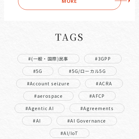
MORE
TAGS
#(一般・国際)民事
#3GPP
#5G
#5G/ローカル5G
#Account seizure
#ACRA
#aerospace
#AFCP
#Agentic AI
#Agreements
#AI
#AI Governance
#AI/IoT