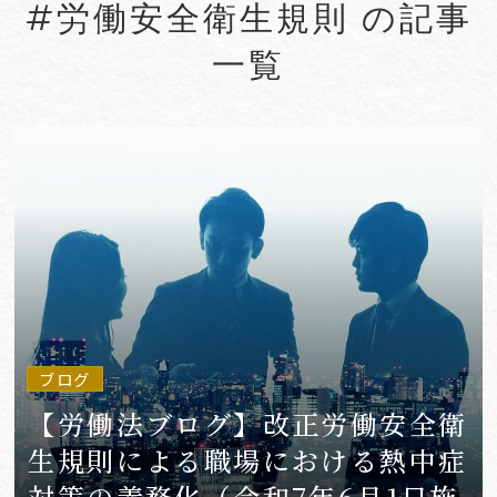
#労働安全衛生規則 の記事
#Account seizure
#ACRA
一覧
#aerospace
#AFCP
#Agentic AI
#Agreements
#AI
#AI Governance
#AI/IoT
VIEW MORE
ブログ
【労働法ブログ】改正労働安全衛
生規則による職場における熱中症
対策の義務化（令和7年6月1日施