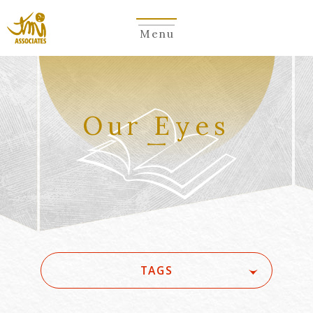
Menu
Our Eyes
TAGS
#(一般・国際)民事
#3GPP
#5G
#5G/ローカル5G