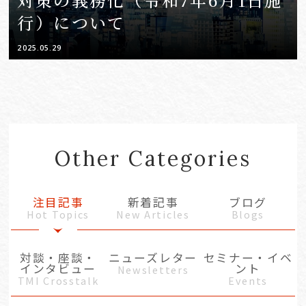
行）について
2025.05.29
Other Categories
注目記事
新着記事
ブログ
Hot Topics
New Articles
Blogs
対談・座談・
ニューズレター
セミナー・イベ
インタビュー
ント
Newsletters
TMI Crosstalk
Events