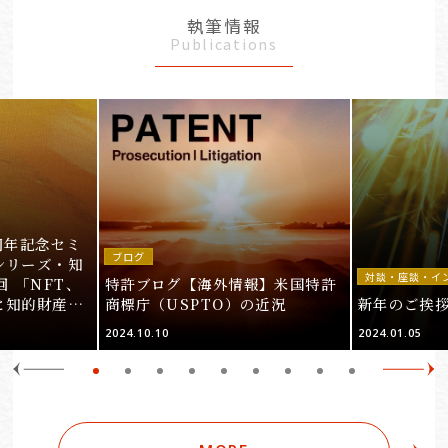
執筆情報
Publications
周年記念セミ
ブログ
シリーズ・知
対談・座談・イ
回 「NFT、
特許ブログ【海外情報】米国特許
と知的財産
商標庁（USPTO）の近況
新年のご挨
＞
2024.10.10
2024.01.05