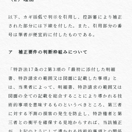
以下、カギ括弧で判示を引用し、控訴審により補正
された部分には下線を付した。また、引用部分の番
号は筆者が便宜的に付したものである。
ア 補正要件の判断枠組みについて
「特許法
17
条の
2
第
3
項の『最初に添付した明細
書、特許請求の範囲又は図面に記載した事項』と
は、当業者によって、明細書、特許請求の範囲又は
図面の全ての記載を総合することにより導かれる技
術的事項を意味するものというべきところ、第三者
に対する不測の損害の発生を防止し、特許権者と第
三者との衡平を確保する見地からすれば、当該補正
が、上記のようにして導かれる技術的事項との関係