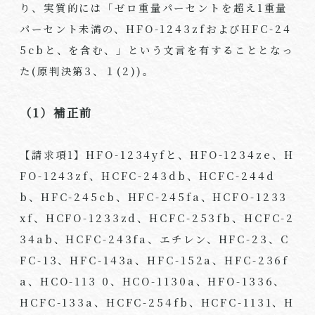
り、実質的には「ゼロ重量パーセントを超え
1
重量
パーセント未満の、
HFO-1243zf
および
HFC-24
5cb
と、を含む、」という文言を有することとなっ
た
(
原判決第
3
、１
(2))
。
（1）補正前
【請求項
1
】
HFO-1234yf
と、
HFO-1234ze
、
H
FO-1243zf
、
HCFC-243db
、
HCFC-244d
b
、
HFC-245cb
、
HFC-245fa
、
HCFO-1233
xf
、
HCFO-1233zd
、
HCFC-253fb
、
HCFC-2
34ab
、
HCFC-243fa
、エチレン、
HFC-23
、
C
FC-13
、
HFC-143a
、
HFC-152a
、
HFC-236f
a
、
HCO-113 0
、
HCO-1130a
、
HFO-1336
、
HCFC-133a
、
HCFC-254fb
、
HCFC-1131
、
H