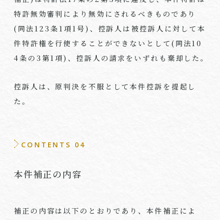
特許無効審判により無効にされるべきものであり
(
同法
123
条
1
項
1
号
)
、控訴人は被控訴人に対して本
件特許権を行使することができないとして
(
同法
10
4
条の
3
第
1
項
)
、控訴人の請求をいずれも棄却した｡
控訴人は、原判決を不服として本件控訴を提起し
た。
CONTENTS 04
本件補正の内容
補正の内容は以下のとおりであり、本件補正によ