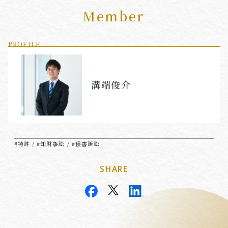
Member
PROFILE
溝端俊介
#特許
#知財争訟
#侵害訴訟
/
/
SHARE