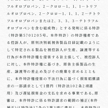
フルオロプロパン、
2
－クロロ－
1
、
1
、
1
－トリフ
ルオロプロペン、
2
－クロロ－
1
、
1
、
1
、
2
－テトラ
フルオロプロパンまたは
2
、
3
、
3
、
3
－テトラフル
オロプロペンを含む組成物」とする発明に係る特許
（特許第
5701205
号。本件特許）の特許権者であ
る控訴人が、原判決別紙被告製品目録記載のように
して特定される製品を被控訴人が生産、譲渡等する
行為が本件特許権を侵害する旨主張して、被控訴人
に対し、本件特許権に基づき、原告主張製品の生
産、譲渡等の差止め及びその廃棄を求めるととも
に、本件特許権侵害の不法行為に基づく損害賠償請
求の一部請求として
1
億円（特許法
102
条
2
項適
用）及び遅延損害金の支払を求める事案である｡原
審は、本件特許に係る特許請求の範囲の補正
(
本件
補正
)
は特許法
17
条の
2
第
3
項に違反し、本件特許は