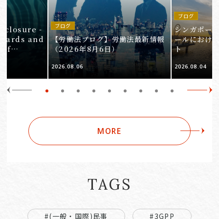
ブログ
in
ブログ
isclosure -
シンガポー
ndards and
【労働法ブログ】労働法最新情報
ールにおけ
 of
（2026年8月6日）
ト
e 3
2026.08.06
2026.08.04
Companies
MORE
TAGS
#(一般・国際)民事
#3GPP