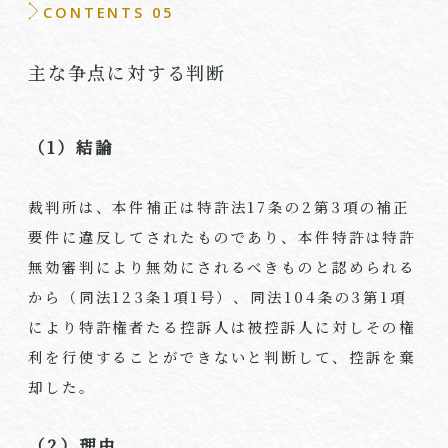
CONTENTS 05
主な争点に対する判断
（1）結論
裁判所は、本件補正は特許法
17
条の
2
第
3
項の補正
要件に違反してされたものであり、本件特許は特許
無効審判により無効にされるべきものと認められる
から（同法
123
条
1
項
1
号）、同法
104
条の
3
第
1
項
により特許権者たる控訴人は被控訴人に対しその権
利を行使することができないと判断して、控訴を棄
却した。
（2）理由