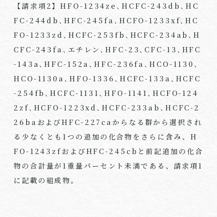
【請求項
2
】
HFO-1234ze
､
HCFC-243db
､
HC
FC-244db
､
HFC-245fa
､
HCFO-1233xf
､
HC
FO-1233zd
､
HCFC-253fb
､
HCFC-234ab
､
H
CFC-243fa
､エチレン､
HFC-23
､
CFC-13
､
HFC
-143a
､
HFC-152a
､
HFC-236fa
､
HCO-1130
､
HCO-1130a
､
HFO-1336
､
HCFC-133a
､
HCFC
-254fb
､
HCFC-1131
､
HFO-1141
､
HCFO-124
2zf
､
HCFO-1223xd
､
HCFC-233ab
､
HCFC-2
26ba
および
HFC-227ca
からなる群から選択され
る少なくとも
1
つの追加の化合物をさらに含み、
H
FO-1243zf
および
HFC-245cb
と前記追加の化合
物の合計量が
1
重量パーセント未満である、請求項
1
に記載の組成物。