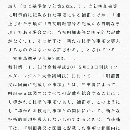
おり（審査基準第Ⅳ部第
2
章
2
．）、当初明細書等
に明示的に記載された事項にする補正のほか、「補
正された事項が『当初明細書等の記載から自明な事
項」である場合には、当初明細書等に明示的な記載
がなくても、その補正は、新たな技術的事項を導入
するものではないから許される。」とされている
（審査基準第Ⅳ部第
2
章
3
．）。
裁判例上も、知財高裁平成
20
年
5
月
30
日判決（ソ
ルダーレジスト大合議判決）において、「「明細書
又は図面に記載した事項」とは、当業者によって、
明細書又は図面のすべての記載を総合することによ
り導かれる技術的事項であり、補正が、このように
して導かれる技術的事項との関係において、新たな
技術的事項を導入しないものであるときは、当該補
正は、「明細書又は図面に記載した事項の範囲内に