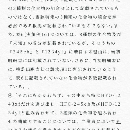
の
3
種類の化合物の組合せとして記載されているも
のではなく､当該特定の
3
種類の化合物の組合せが
必然である根拠が記載されているものでもない｡ま
た､表
6(
実施例
16)
については、
8
種類の化合物及び
『未知』の成分が記載されているが、そのうちの
『
245cb
』と『
1234yf
』に着目する理由は､当初
明細書には記載されていない｡さらに､当初明細書に
は､特許出願当初の請求項
1
に列記されているよう
に､表
6
に記載されていない化合物が多数記載され
ている。」
④「それにもかかわらず、その中から特に
HFO-12
43zf
だけを選び出し、
HFC-245cb
及び
HFO-12
34yf
と組み合わせて、
3
種類の化合物を組み合わ
せた構成とすることについては、当業者において
そ
のような構成を導き出すことが自明となる記載
が必