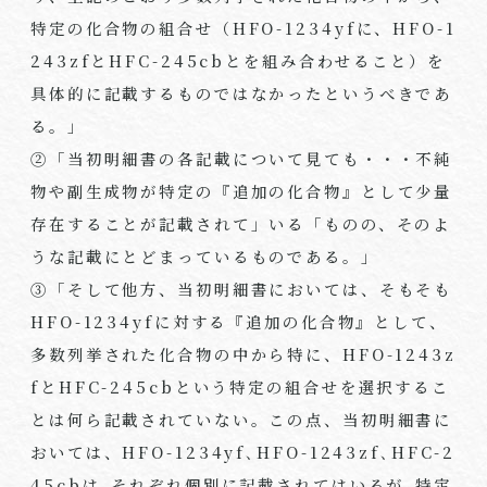
特定の化合物の組合せ（
HFO-1234yf
に、
HFO-1
243zf
と
HFC-245cb
とを組み合わせること）を
具体的に記載するものではなかったというべきであ
る。」
②「当初明細書の各記載について見ても・・・不純
物や副生成物が特定の『追加の化合物』として少量
存在することが記載されて」いる「ものの、そのよ
うな記載にとどまっているものである。」
③「そして他方、当初明細書においては、そもそも
HFO-1234yf
に対する『追加の化合物』として、
多数列挙された化合物の中から特に、
HFO-1243z
f
と
HFC-245cb
という特定の組合せを選択するこ
とは何ら記載されていない。この点、当初明細書に
おいては、
HFO-1234yf
､
HFO-1243zf
､
HFC-2
45cb
は､それぞれ個別に記載されてはいるが､特定