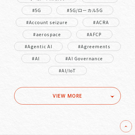
#5G
#5G/ローカル5G
#Account seizure
#ACRA
#aerospace
#AFCP
#Agentic AI
#Agreements
#AI
#AI Governance
#AI/IoT
VIEW MORE