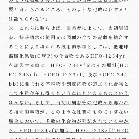
要と考えられるところ、そのような記載は存すると
は認められない」
⑤「これらに照らせば、当業者によって、当初明細
書、特許請求の範囲又は図面の全ての記載を総合す
ることにより導かれる技術的事項としては、低地球
温暖化係数
(GWP)
の化合物である
HFO-1234yf
を調製する際に、
HFO-1234yf
又はその原料
(HC
FC-243db
、
HCFO-1233xf
、及び
HCFC-244
bb)
に含まれる
不純物や副反応物が追加の化合物と
して少量存在し得るという点にとどまるものという
ほかない。そして、当初明細書等の記載から導かれ
る技術的事項が、このような性質のものにすぎない
場合において、多数の化合物が列記されている中か
ら、
HFO-1234yf
に加え、
HFO-1243zf
と
HFC