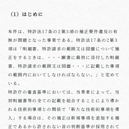
（1）はじめに
本件は、特許法
17
条の
2
第
3
項の補正要件違反の有
無が問題となった事案である。特許法
17
条の
2
第
3
項は「明細書、特許請求の範囲又は図面について補
正をするときは、・・・願書に最初に添付した明細
書、特許請求の範囲又は図面・・・に記載した事項
の範囲内においてしなければならない。」と定めて
いる。
特許庁の審査基準においては、当業者によって、当
初明細書等の全ての記載を総合することにより導か
れる技術的事項との関係で「新たな技術的事項を導
入」する場合は、その補正は新規事項を追加する補
正であるから許されない旨の判断基準が採用されて