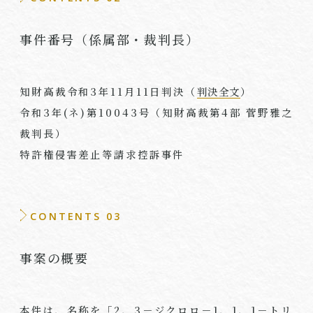
事件番号（係属部・裁判長）
知財高裁令和
3
年
11
月
11
日判決（
判決全文
）
令和
3
年
(
ネ
)
第
10043
号（知財高裁第
4
部 菅野雅之
裁判長）
特許権侵害差止等請求控訴事件
CONTENTS 03
事案の概要
本件は、名称を「
2
、
3
－ジクロロ－
1
、
1
、
1
－トリ