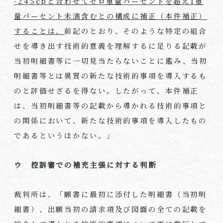
-245cb
と合わせてゼロ重量パーセントを超え
1
重
量パーセント未満含むとの構成に補正（本件補正）
することは、
前記のとおり、そのような特定の組合
せを導き出す技術的意義を理解するに足りる記載が
当初明細書等に一切見当たらないことに鑑み、当初
明細書等とは異質の新たな技術的事項を導入するも
のと評価せざるを得ない。したがって、本件補正
は、当初明細書等の記載から導かれる技術的事項と
の関係において、新たな技術的事項を導入したもの
であるというほかない。」
ウ 控訴審での補充主張に対する判断
裁判所は、「願書に最初に添付した明細書（当初明
細書）、出願当初の請求項及び図面の全ての記載を