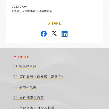
2022.07.04
#特許
#知財争訟
#侵害訴訟
/
/
SHARE
INDEX
判決の内容
事件番号（係属部・裁判長）
事案の概要
本件補正の内容
主な争点に対する判断