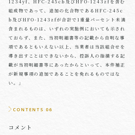
1234yf
、
HFC-245cb
及び
HFO-1243zf
を含む
組成物であって、追加の化合物である
HFC-245c
b
及び
HFO-1243zf
が合計で
1
重量パーセント未満
含まれるものは、いずれの実施例においても示され
ておらず、また、当初明細書等の記載から自明な事
項であるともいえない以上、当業者は当該組合せを
導き出すことはできないから、控訴人の指摘する記
載が当初明細書等にあったからといって、本件補正
が新規事項の追加であることを免れるものではな
い。」
CONTENTS 06
コメント