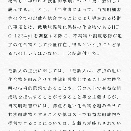
総合して導かれる技術的事項について更に敷衍して
説示する。」とし、「当業者によって、当初明細書
等の全ての記載を総合することにより導かれる技術
的事項とは、低地球温暖化係数の化合物である
HF
O-1234yf
を調整する際に、不純物や副反応物が追
加の化合物として少量存在し得るという点にとどま
るものというほかない。」と結論付けた。
控訴人の主張に対しては、「控訴人は、沸点の近い
化合物を組み合せて共沸組成物とすることが本件発
明の技術的思想であることや、低コストで有益な組
成物を提供することができること等を主張するが、
当初明細書中には、沸点の近い化合物を組み合せて
共沸組成物とすることや低コストで有益な組成物を
提供できることについては、記載も示唆もされてい