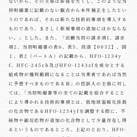
ないから、その主張は前提を欠くし、このような当
初明細書に記載のない観点から本件補正をしたとい
うのであれば、それは新たな技術的事項を導入する
ものであり、まさしく新規事項の追加にほかならな
い。」とした。また、「出願当初の請求項
1
、請求
項
2
、当初明細書の表
6
、表
5
、段落【
0032
】、図
１、表
2
（パートＡ）の記載から、
HFO-1234y
f
、
HFC-245cb
及び
HFO-1243zf
を成分とする
組成物が権利範囲になることは当業者であれば当然
に予想すべきものである旨」の控訴人の主張に対し
ては､「当初明細書等の全ての記載を総合すること
により導かれる技術的事項とは、低地球温暖化係数
の化合物である
HFO-1234yf
を調整する際に、不
純物や副反応物が追加の化合物として少量存在し得
るというものであるところ、上記のとおり、
HFO-