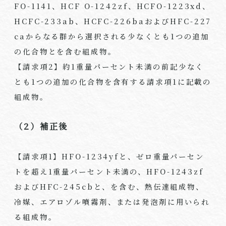
FO-1141
、
HCF O-1242zf
、
HCFO-1223xd
、
HCFC-233ab
、
HCFC-226ba
および
HFC-227
ca
からなる群から選択される少なくとも
1
つの追加
の化合物とを含む組成物。
【請求項
2
】約
1
重量パーセント未満の前記少なく
とも
1
つの追加の化合物を含有する請求項
1
に記載の
組成物。
（2）補正後
【請求項
1
】
HFO-1234yf
と、ゼロ重量パーセン
トを超え
1
重量パーセント未満の、
HFO-1243zf
および
HFC-245cb
と、を含む、熱伝達組成物、
冷媒、エアロゾル噴霧剤、または発泡剤に用いられ
る組成物。