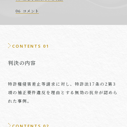
コメント
CONTENTS 01
判決の内容
特許権侵害差止等請求に対し、特許法
17
条の
2
第
3
項の補正要件違反を理由とする無効の抗弁が認めら
れた事例。
CONTENTS 02