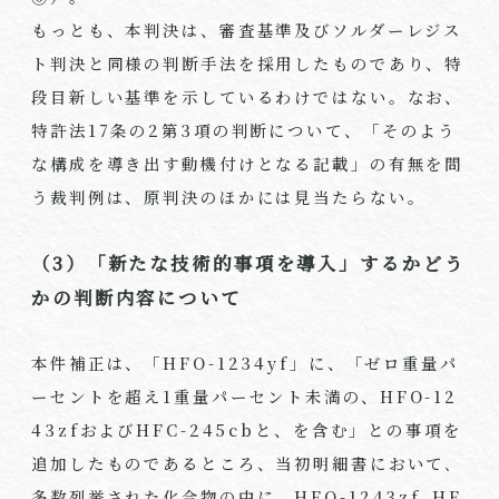
もっとも、本判決は、審査基準及びソルダーレジス
ト判決と同様の判断手法を採用したものであり、特
段目新しい基準を示しているわけではない。なお、
特許法
17
条の
2
第
3
項の判断について、「そのよう
な構成を導き出す動機付けとなる記載」の有無を問
う裁判例は、原判決のほかには見当たらない。
（3）「新たな技術的事項を導入」するかどう
かの判断内容について
本件補正は、「HFO-1234yf」に、「ゼロ重量パ
ーセントを超え
1
重量パーセント未満の、
HFO-12
43zf
および
HFC-245cb
と、を含む」との事項を
追加したものであるところ、当初明細書において､
多数列挙された化合物の中に、
HFO-1243zf
､
HF