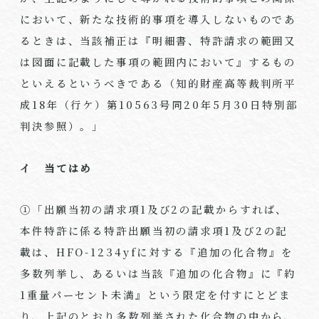
において、新たな技術的事項を導入しないものであ
るときは、当該補正は『明細書、特許請求の範囲又
は図面に記載した事項の範囲内において』するもの
といえるというべきである（知的財産高等裁判所平
成
18
年（行ケ）第
10563
号同
20
年
5
月
30
日特別部
判決参照）。」
イ 当てはめ
①「出願当初の請求項
1
及び
2
の記載からすれば、
本件特許に係る特許出願当初の請求項
1
及び
2
の記
載は、
HFO-1234yf
に対する『追加の化合物』を
多数列挙し、あるいは当該『追加の化合物』に『約
1
重量パーセント未満』という限定を付すにとどま
り、上記のとおり多数列挙された化合物の中から、