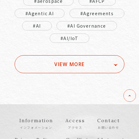
#aerospace
#AFCP
#Agentic AI
#Agreements
#AI
#AI Governance
#AI/IoT
VIEW MORE
Information
Access
Contact
インフォメーション
アクセス
お問い合わせ