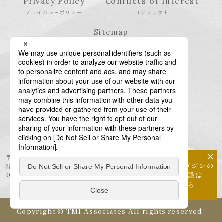
Privacy Policy
Conflicts of Interest
プライバシーポリシー
コンフリクト
Sitemap
サイトマップ
×
〒106-6123 東京都港区六本木6-10-1 六本木ヒルズ森タワー23
メールマガジンの
階
配信登録は
03-6438-5511（代表） / 03-6438-5611（特許・商標）
こちら
Copyright © TMI Associates All rights reserved.