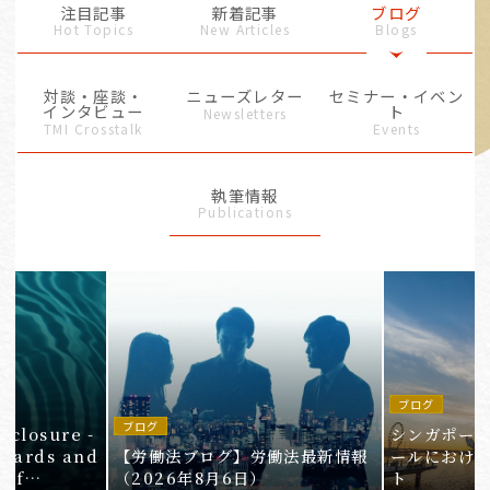
注目記事
新着記事
ブログ
Hot Topics
New Articles
Blogs
対談・座談・
ニューズレター
セミナー・イベン
インタビュー
ト
Newsletters
TMI Crosstalk
Events
執筆情報
Publications
ブログ
in
ブログ
isclosure -
シンガポー
ndards and
【労働法ブログ】労働法最新情報
ールにおけ
 of
（2026年8月6日）
ト