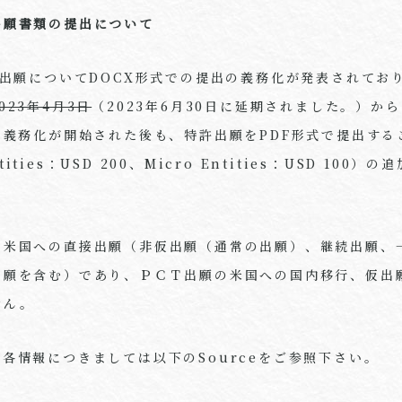
出願書類の提出について
許出願についてDOCX形式での提出の義務化が発表されてお
023年4月3日
（2023年6月30日に延期されました。）か
の義務化が開始された後も、特許出願をPDF形式で提出す
ntities：USD 200、Micro Entities：USD 10
は米国への直接出願（非仮出願（通常の出願）、継続出願、
出願を含む）であり、ＰＣＴ出願の米国への国内移行、仮出
せん。
各情報につきましては以下のSourceをご参照下さい。