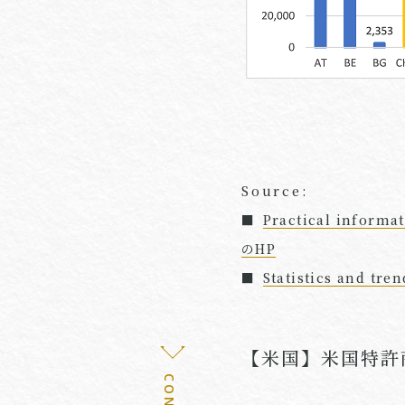
Source:
■
Practical informa
のHP
■
Statistics and tr
【米国】米国特許