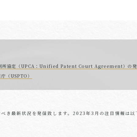
定（UPCA：Unified Patent Court Agreement）
庁（USPTO）
べき最新状況を発信致します。2023年3月の注目情報は以