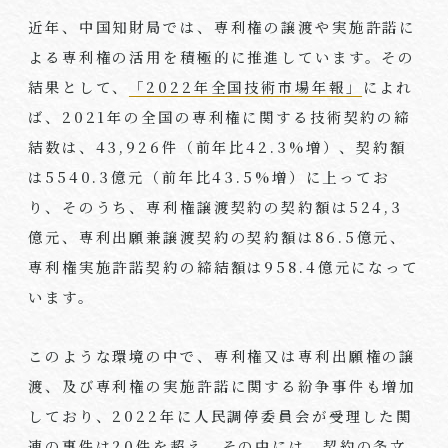
近年、中国知財局では、専利権の譲渡や実施許諾に
よる専利権の活用を積極的に推進しています。その
結果として、
「2022
年全国技術市場年報」
によれ
ば、
2021
年の全国の専利権に関する技術契約の締
結数は、
43,926
件（前年比
42.3%
増）、契約額
は
5540.3
億元（前年比
43.5%
増）に上ってお
り、そのうち、専利権譲渡契約の契約額は
524,3
億元、専利出願兼譲渡契約の契約額は
86.5
億元、
専利権実施許諾契約の締結額は
958.4
億元になって
います。
このような環境の中で、専利権又は専利出願権の譲
渡、及び専利権の実施許諾に関する紛争事件も増加
しており、
2022
年に人民調停委員会が受理した関
連の事件は
20
件を超え、その中には、契約の条文