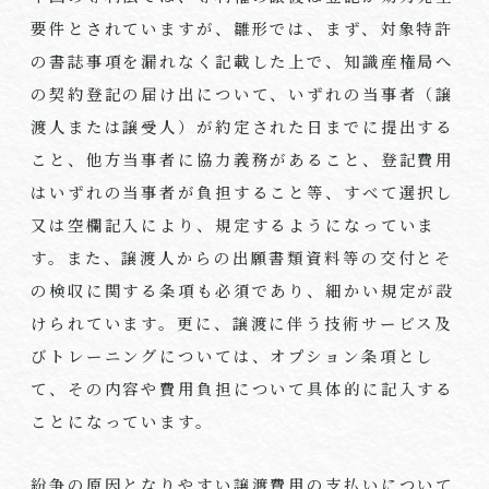
要件とされていますが、雛形では、まず、対象特許
の書誌事項を漏れなく記載した上で、知識産権局へ
の契約登記の届け出について、いずれの当事者（譲
渡人または譲受人）が約定された日までに提出する
こと、他方当事者に協力義務があること、登記費用
はいずれの当事者が負担すること等、すべて選択し
又は空欄記入により、規定するようになっていま
す。また、譲渡人からの出願書類資料等の交付とそ
の検収に関する条項も必須であり、細かい規定が設
けられています。更に、譲渡に伴う技術サービス及
びトレーニングについては、オプション条項とし
て、その内容や費用負担について具体的に記入する
ことになっています。
紛争の原因となりやすい譲渡費用の支払いについて