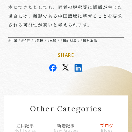
本にできたとしても、両者の解釈等に齟齬が生じた
場合には、雛形である中国語版に準ずることを要求
される可能性が高いと考えられます。
#中国
#特許
#意匠
#出願
#知的財産
#知財争訟
/
/
/
/
/
SHARE
Other Categories
注目記事
新着記事
ブログ
Hot Topics
New Articles
Blogs