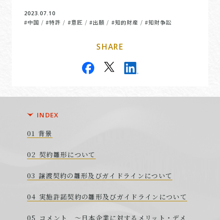
2023.07.10
#中国
#特許
#意匠
#出願
#知的財産
#知財争訟
/
/
/
/
/
SHARE
INDEX
背景
契約雛形について
譲渡契約の雛形及びガイドラインについて
実施許諾契約の雛形及びガイドラインについて
コメント ～日本企業に対するメリット・デメ