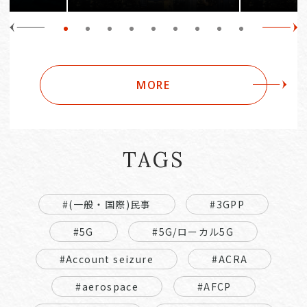
MORE
TAGS
#(一般・国際)民事
#3GPP
#5G
#5G/ローカル5G
#Account seizure
#ACRA
#aerospace
#AFCP