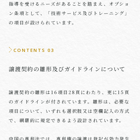
指導を受けるニーズがあることを踏まえ、オプショ
ン条項として、「技術サービス及びトレーニング」
の項目が設けられています。
CONTENTS 03
譲渡契約の雛形及びガイドラインについて
譲渡契約の雛形は
16
項目
28
頁にわたり、更に
15
頁
のガイドラインが付されています。雛形は、必要な
項目について、いずれも選択肢又は空欄記入の方式
で、網羅的に規定できるよう設計されています。
中国の専利法では、専利権の譲渡は登記が効力発生