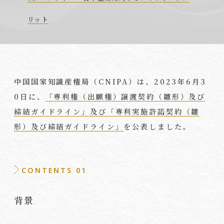
リット
中国国家知識産権局（
CNIPA
）は、
2023
年
6
月
3
0
日に、
「専利権（出願権）譲渡契約（雛形）及び
締結ガイドライン」及び「専利実施許諾契約（雛
形）及び締結ガイドライン」
を公表しました。
CONTENTS 01
背景