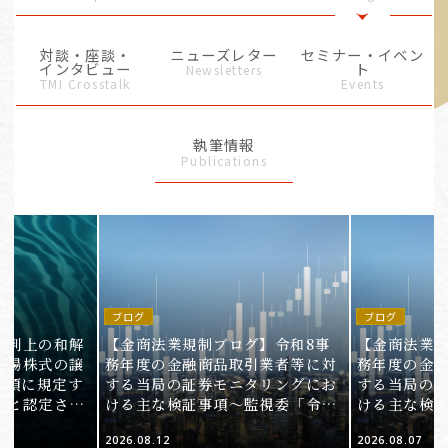
対談・座談・
ニューズレター
セミナー・イベン
インタビュー
ト
Newsletters
TMI Crosstalk
Events
執筆情報
Publications
ブログ
ブログ
裁判上の和解
【金商法業規制ブログ】令和8事
【金商法業規
上場株式の譲
務年度の金融商品取引業者等に対
務年度の金
1項に規定す
する当局の証券モニタリングにお
する当局の
ると認定され
ける主な検証事項～監視委「令和
ける主な検
服審判所裁決
8事務年度 証券モニタリング基本
8事務年度 
2026.08.12
2026.08.07
裁(所)令7第
方針」の解説～（第2回）
方針」の解説