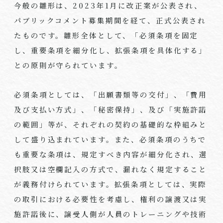
今般の雛形は、
2023
年
1
月に改正案が公表され、
パブリックコメント募集期間を経て、正式公表され
たものです。雛形全体として、「必須条項を固定
し、重要条項を細分化し、拡張条項を具体化する」
との原則が守られています。
必須条項としては、「出願書類等の交付」、「費用
及び支払い方式」、「秘密保持」、及び「実施許諾
の範囲」等が、それぞれの契約の基礎的な枠組みと
して盛り込まれています。また、必須条項のうちで
も重要な条項は、規定すべき内容が細分化され、選
択肢又は空欄記入の方式で、漏れなく規定すること
が義務付けられています。拡張条項としては、実際
の取引における必要性を考慮し、権利の譲渡又は実
施許諾後に、譲受人側が人員のトレーニングや技術