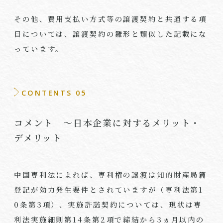
その他、費用支払い方式等の譲渡契約と共通する項
目については、譲渡契約の雛形と類似した記載にな
っています。
CONTENTS 05
コメント ～日本企業に対するメリット・
デメリット
中国専利法によれば、専利権の譲渡は知的財産局篇
登記が効力発生要件とされていますが（専利法第
1
0
条第
3
項）、実施許諾契約については、現状は専
利法実施細則第14条第2項で締結から3ヵ月以内の