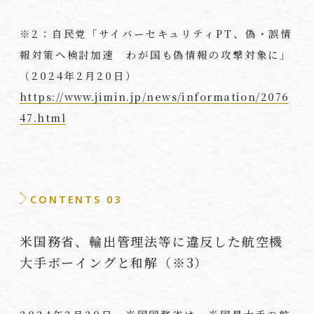
※
2
：自民党「サイバーセキュリティ
PT
、偽・誤情
報対策へ検討加速 わが国も偽情報の攻撃対象に」
（
2024
年
2
月
20
日）
https://www.jimin.jp/news/information/2076
47.html
CONTENTS 03
米国務省、輸出管理法等に違反した航空機
大手ボーイングと和解（※3）