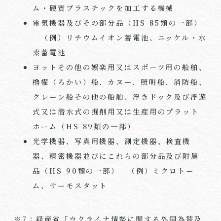
ム・硬質プラスチックを加工する機械
電気機器及びその部分品（HS 85類の一部）
（例）リチウムイオン蓄電池、ニッケル・水
素蓄電池
ヨットその他の娯楽用又はスポーツ用の船舶、
櫓櫂（ろかい）船、カヌー、照明船、消防船、
クレーン船その他の船舶、浮きドック及び浮遊
式又は潜水式の掘削用又は生産用のプラット
ホーム（HS 89類の一部）
光学機器、写真用機器、測定機器、検査機
器、精密機器並びにこれらの部分品及び附属
品（HS 90類の一部） （例）ミクロトー
ム、サーモスタット
※
7
：経産省「ウクライナ情勢に関する外国為替及