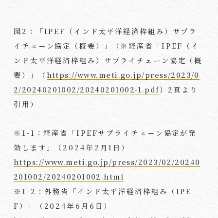
図
2
：「
IPEF
（インド太平洋経済枠組み）サプラ
イチェーン協定（概要）」（※経産省「
IPEF
（イ
ンド太平洋経済枠組み）サプライチェーン協定（概
要）」（
https://www.meti.go.jp/press/2023/0
2/20240201002/20240201002-1.pdf
）
2
頁より
引用）
※
1-1
：経産省「
IPEF
サプライチェーン協定が発
効します」（
2024
年
2
月
1
日）
https://www.meti.go.jp/press/2023/02/20240
201002/20240201002.html
※
1-2
：外務省「インド太平洋経済枠組み（
IPE
F
）」（
2024
年
6
月
6
日）