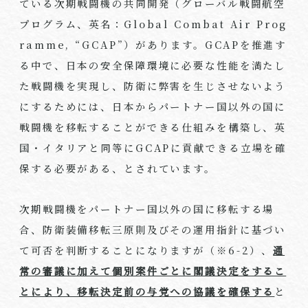
ている次期戦闘機の共同開発（グローバル戦闘航空
プログラム、英名：
Global Combat Air Prog
ramme, “GCAP”
）があります。
GCAP
を推進す
る中で、日本の安全保障環境に必要な性能を満たし
た戦闘機を実現し、防衛に弊害を生じさせないよう
にするためには、日本からパートナー国以外の国に
戦闘機を移転することができる仕組みを構築し、英
国・イタリアと同等に
GCAP
に貢献できる立場を確
保する必要がある、とされています。
次期戦闘機をパートナー国以外の国に移転する場
合、防衛装備移転三原則及びその運用指針に基づい
て可否を判断することになりますが（※
6-2
）、
通
常の審議に加えて個別案件ごとに閣議決定をするこ
とにより、移転決定前の与党への協議を確保する
と