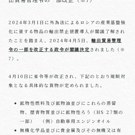
2024年
3
月
1
日に外為法によるロシアの産業基盤強
化に資する物品の輸出禁止措置導入が閣議了解され
たことを踏まえ、
2024
年
4
月
5
日、
輸出貿易管理
令の一部を改正する政令が閣議決定
されました（※
7
）。
4月
10
日に省令等が改正され、下記のとおり規制対
象となる具体的な貨物が定められました。
鉱物性燃料及び鉱物油並びにこれらの蒸留
物、歴青物質並びに鉱物性ろう（
HS 27
類の
一部） （例）自動車用エンジンオイル
​無機化学品並びに貴金属及びその無機又は有