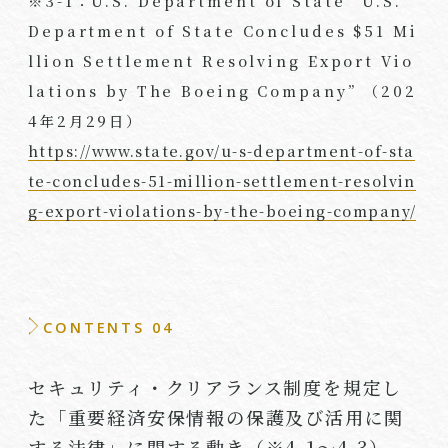
※
3-1
：
U.S. Department of State “U.S.
Department of State Concludes $51 Mi
llion Settlement Resolving Export Vio
lations by The Boeing Company”
（
202
4
年
2
月
29
日）
https://www.state.gov/u-s-department-of-sta
te-concludes-51-million-settlement-resolvin
g-export-violations-by-the-boeing-company/
CONTENTS 04
セキュリティ・クリアランス制度を規定し
た「重要経済安保情報の保護及び活用に関
する法律」に関する動き（※4-1～4-3）