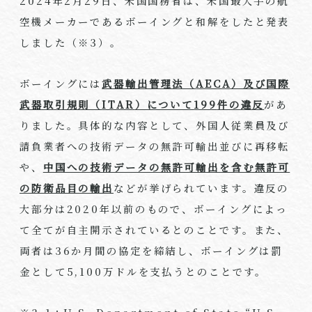
2024年
2
月
29
日、米国国務省は、米国最大手の航
空機メーカーであるボーイングと和解をしたと発表
しました（※
3
）。
ボーイングには
武器輸出管理法（
AECA
）及び国際
武器取引規則（
ITAR
）について
199
件の違反
があ
りました。具体的な内容として、外国人従業員及び
請負業者への技術データの無許可輸出並びに再移転
や、
中国への技術データの無許可輸出を含む無許可
の防衛品目の輸出
などが挙げられています。違反の
大部分は
2020
年以前のもので、ボーイングによっ
て全てが自主開示されているとのことです。また、
両者は
36
か月間の協定を締結し、ボーイングは罰
金として
5,100
万ドルを支払うとのことです。