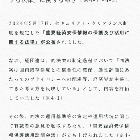
2024年
5
月
17
日、セキュリティ・クリアランス制
度を規定した
「重要経済安保情報の保護及び活用に
関する法律」が公布
されました。
なお、経団連は、同法案の制定過程において「同法
案は国内既存制度との整合性の確保、適性評価にあ
たってのプライバシーへの配慮等、経済界が主張し
てきた考え方を反映している」として、内容を評価
していました（※
4-1
）。
その後、同法の運用基準等の策定や運用状況に関し
て有識者の意見を聴取するため、「重要経済安保情
報保護活用諮問会議」が立ち上げられました（※
4-