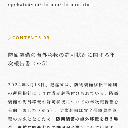
ogokatsuyou/shimon/shimon.html
CONTENTS 05
防衛装備の海外移転の許可状況に関する年
次報告書（※5）
2024年
3
月
18
日、経産省は、防衛装備移転三原則
の運用指針により作成が義務付けられている、防衛
装備の海外移転の許可状況についての年次報告書を
公開しました（※
5
）。防衛装備は安全保障貿易管
理の対象となるため、
防衛装備の海外移転を行う場
合、事前に経産大臣の許可が必要
とされています。