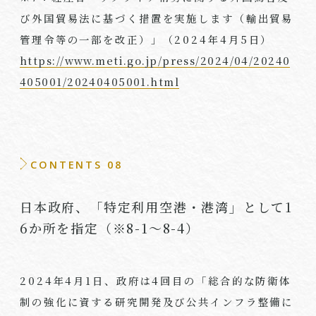
び外国貿易法に基づく措置を実施します（輸出貿易
管理令等の一部を改正）」（
2024
年
4
月
5
日）
https://www.meti.go.jp/press/2024/04/20240
405001/20240405001.html
CONTENTS 08
日本政府、「特定利用空港・港湾」として1
6か所を指定（※8-1～8-4）
2024年
4
月
1
日、政府は
4
回目の「総合的な防衛体
制の強化に資する研究開発及び公共インフラ整備に