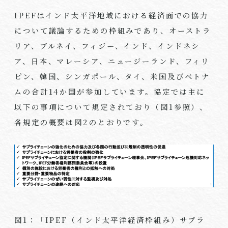
IPEFはインド太平洋地域における経済面での協力
について議論するための枠組みであり、オーストラ
リア、ブルネイ、フィジー、インド、インドネシ
ア、日本、マレーシア、ニュージーランド、フィリ
ピン、韓国、シンガポール、タイ、米国及びベトナ
ムの合計
14
か国が参加しています。協定では主に
以下の事項について規定されており（図
1
参照）、
各規定の概要は図
2
のとおりです。
図
1
：「
IPEF
（インド太平洋経済枠組み）サプラ