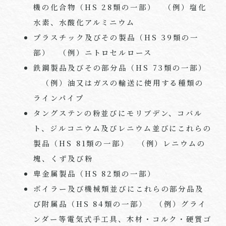
機の化合物（
HS 28
類の一部） （例）塩化
水素、水酸化アルミニウム
プラスチック及びその製品（
HS 39
類の一
部） （例）ニトロセルロース
鉄鋼製品及びその部分品（
HS 73
類の一部）
（例）油又はガスの輸送に使用する種類の
ラインパイプ
タングステンの粉並びにモリブデン、コバル
ト、ジルコニウム及びレニウム並びにこれらの
製品（
HS 81
類の一部） （例）レニウムの
塊、くず及び粉
卑金属製品（
HS 82
類の一部）
ボイラー及び機械類並びにこれらの部分品及
び附属品（HS 84類の一部） （例）グライ
ンダー等電気式手工具、木材・コルク・硬質ゴ