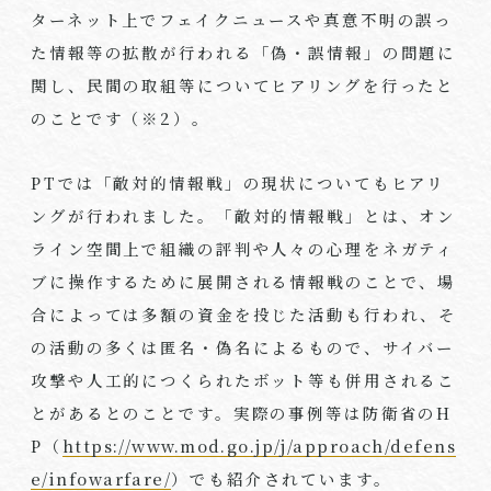
ターネット上でフェイクニュースや真意不明の誤っ
た情報等の拡散が行われる「偽・誤情報」の問題に
関し、民間の取組等についてヒアリングを行ったと
のことです（※
2
）。
PTでは「敵対的情報戦」の現状についてもヒアリ
ングが行われました。「敵対的情報戦」とは、オン
ライン空間上で組織の評判や人々の心理をネガティ
ブに操作するために展開される情報戦のことで、場
合によっては多額の資金を投じた活動も行われ、そ
の活動の多くは匿名・偽名によるもので、サイバー
攻撃や人工的につくられたボット等も併用されるこ
とがあるとのことです。実際の事例等は防衛省の
H
P
（
https://www.mod.go.jp/j/approach/defens
e/infowarfare/
）でも紹介されています。