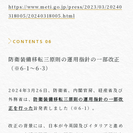
https://www.meti.go.jp/press/2023/03/20240
318005/20240318005.html
CONTENTS 06
防衛装備移転三原則の運用指針の一部改正
（※6-1～6-3）
2024年
3
月
26
日、防衛省、内閣官房、経産省及び
外務省は、
防衛装備移転三原則の運用指針の一部改
正を行った
旨発表しました（※
6-1
）。
改正の背景には、日本が今英国及びイタリアと進め