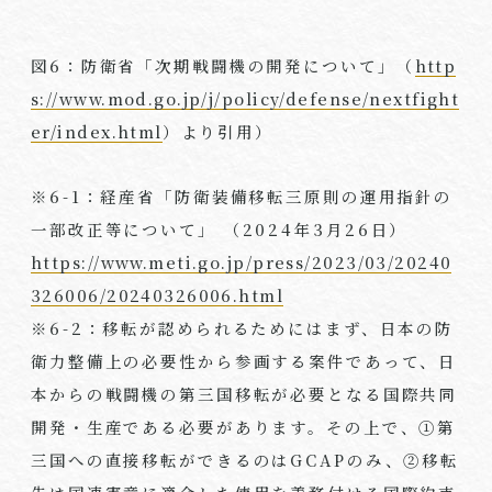
図
6
：防衛省「次期戦闘機の開発について」（
http
s://www.mod.go.jp/j/policy/defense/nextfight
er/index.html
）より引用）
※
6-1
：経産省「防衛装備移転三原則の運用指針の
一部改正等について」 （
2024
年
3
月
26
日）
https://www.meti.go.jp/press/2023/03/20240
326006/20240326006.html
※
6-2
：移転が認められるためにはまず、日本の防
衛力整備上の必要性から参画する案件であって、日
本からの戦闘機の第三国移転が必要となる国際共同
開発・生産である必要があります。その上で、①第
三国への直接移転ができるのは
GCAP
のみ、②移転