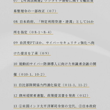
【外為法関連】ウクライナ情勢に関する輸出貿
易管理令の一部改正（※7）
日本政府、「特定利用空港・港湾」として16か
所を指定（※8-1～8-4）
自民党PTほか、サイバーセキュリティ強化へ向
けた提言を了承（※9）
能動的サイバー防御導入に向けた有識者会議の開
催（※10-1、10-2）
日比部隊間協力円滑化協定（※11-1、11-2）
欧州経営者連盟、政策提言書を発表（※12）
①米国インド太平洋軍司令官の交代、②日本政府