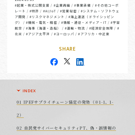
#起業・株式公開支援
#企業再編
#事業承継
#その他コーポ
/
/
/
レート
#特許
#AI/IoT
#営業秘密
#システム・ソフトウェ
/
/
/
/
ア開発
#リスクマネジメント
#海上運送（ドライシッピン
/
/
グ）
#機械・電気・精密
#情報・通信・メディア・IT
#宇宙
/
/
/
航空
#海事（海運・造船）
#運輸・物流
#経済安全保障
#
/
/
/
/
北米
#アジア太平洋
#ヨーロッパ
#アフリカ・中近東
/
/
/
SHARE
INDEX
IPEFサプライチェーン協定の発効（※1-1、1-
2）
自民党サイバーセキュリティPT、偽・誤情報の