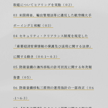
取組についてヒアリングを実施（※2）
米国務省、輸出管理法等に違反した航空機大手
ボーイングと和解（※3）
セキュリティ・クリアランス制度を規定した
「重要経済安保情報の保護及び活用に関する法律」
に関する動き（※4-1～4-3）
防衛装備の海外移転の許可状況に関する年次報
告書（※5）
防衛装備移転三原則の運用指針の一部改正（※6
-1～6-3）