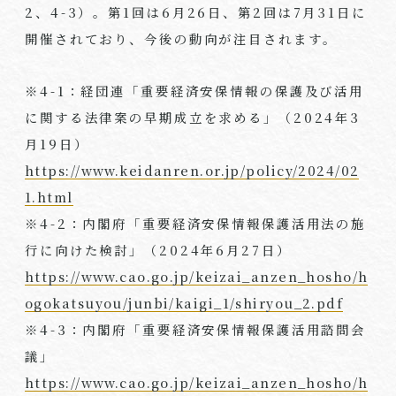
2
、
4-3
）。第
1
回は
6
月
26
日、第
2
回は
7
月
31
日に
開催されており、今後の動向が注目されます。
※
4-1
：経団連「重要経済安保情報の保護及び活用
に関する法律案の早期成立を求める」（
2024
年
3
月
19
日）
https://www.keidanren.or.jp/policy/2024/02
1.html
※
4-2
：内閣府「重要経済安保情報保護活用法の施
行に向けた検討」（
2024
年
6
月
27
日）
https://www.cao.go.jp/keizai_anzen_hosho/h
ogokatsuyou/junbi/kaigi_1/shiryou_2.pdf
※4-3：内閣府「重要経済安保情報保護活用諮問会
議」
https://www.cao.go.jp/keizai_anzen_hosho/h