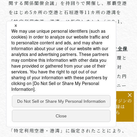
関する関係閣僚会議」を持回りで開催し、那覇空港
をはじめ
5
カ所の空港と石垣港等
11
カ所の港湾を
「特定利用空港・港湾」に指定しました（※
8-1
、
8-2
）。
当該会議は、
2022
年
12
月に策定された
国家安全保
障戦略
において「総合的な防衛体制の強化の一環と
して、自衛隊・海上保安庁による国民保護への対
応、平素の訓練、有事の際の展開等を目的とした円
滑な利用・配備のため、自衛隊・海上保安庁のニー
×
ズに基づき、空港・港湾等の公共インフラの整備や
メールマガジンの
機能を強化する政府横断的な仕組みを創設する」と
配信登録は
こちら
されたことを踏まえて開催されているものです。
「特定利用空港・港湾」に指定されたことにより、