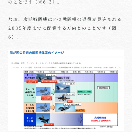
のことです（※
6-3
）。
なお、次期戦闘機は
F-2
戦闘機の退役が見込まれる
2035
年度までに配備する方向とのことです（図
6
）。