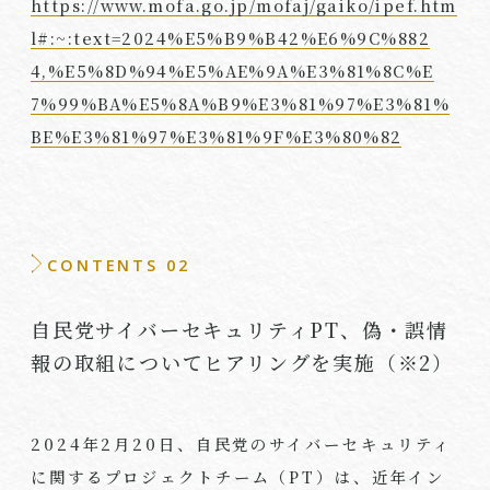
https://www.mofa.go.jp/mofaj/gaiko/ipef.htm
l#:~:text=2024%E5%B9%B42%E6%9C%882
4,%E5%8D%94%E5%AE%9A%E3%81%8C%E
7%99%BA%E5%8A%B9%E3%81%97%E3%81%
BE%E3%81%97%E3%81%9F%E3%80%82
CONTENTS 02
自民党サイバーセキュリティPT、偽・誤情
報の取組についてヒアリングを実施（※2）
2024年
2
月
20
日、自民党のサイバーセキュリティ
に関するプロジェクトチーム（
PT
）は、近年イン