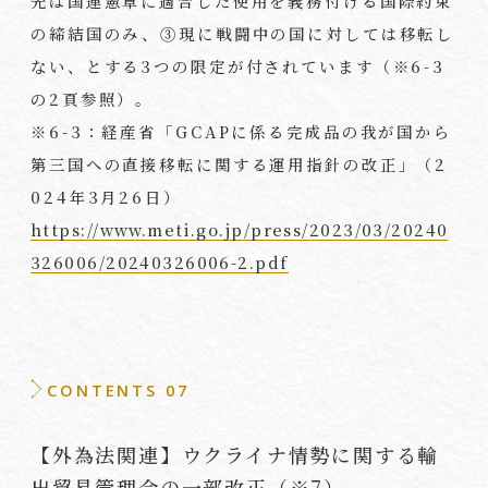
先は国連憲章に適合した使用を義務付ける国際約束
の締結国のみ、③現に戦闘中の国に対しては移転し
ない、とする
3
つの限定が付されています（※6
-3
の
2
頁参照）。
※6-3：経産省「
GCAP
に係る完成品の我が国から
第三国への直接移転に関する運用指針の改正」（
2
024
年
3
月
26
日）
https://www.meti.go.jp/press/2023/03/20240
326006/20240326006-2.pdf
CONTENTS 07
【外為法関連】ウクライナ情勢に関する輸
出貿易管理令の一部改正（※7）