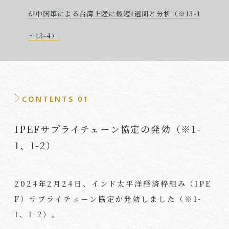
が中国軍による台湾上陸に最短1週間と分析（※13-1
～13-4）
CONTENTS 01
IPEFサプライチェーン協定の発効（※1-
1、1-2）
2024年
2
月
24
日、インド太平洋経済枠組み（
IPE
F
）サプライチェーン協定が発効しました（※
1-
1
、
1-2
）。