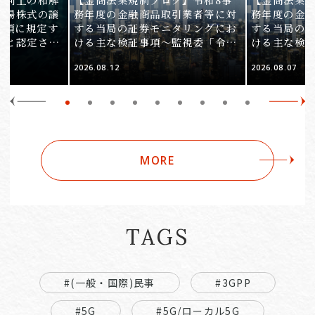
上場株式の譲
務年度の金融商品取引業者等に対
務年度の金
1項に規定す
する当局の証券モニタリングにお
する当局の
ると認定され
ける主な検証事項～監視委「令和
ける主な検
服審判所裁決
8事務年度 証券モニタリング基本
8事務年度 
2026.08.12
2026.08.07
裁(所)令7第
方針」の解説～（第2回）
方針」の解説
MORE
TAGS
#(一般・国際)民事
#3GPP
#5G
#5G/ローカル5G