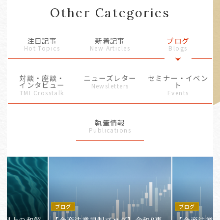
Other Categories
注目記事
新着記事
ブログ
Hot Topics
New Articles
Blogs
対談・座談・
ニューズレター
セミナー・イベン
インタビュー
ト
Newsletters
TMI Crosstalk
Events
執筆情報
Publications
ブログ
ブログ
裁判上の和解
【金商法業規制ブログ】令和8事
【金商法業規