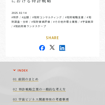
における特許戦略
2025.02.14
#特許
#出願
#知財コンサルティング
#知財戦略支援
#知
/
/
/
/
財調査・分析
#知財価値評価
#その他弁理士業務
#宇宙航空
/
/
/
#知的財産ランドスケープ
/
SHARE
INDEX
前回のまとめ
特許戦略立案の一般的な考え方
宇宙ビジネス関連特有の考慮事項