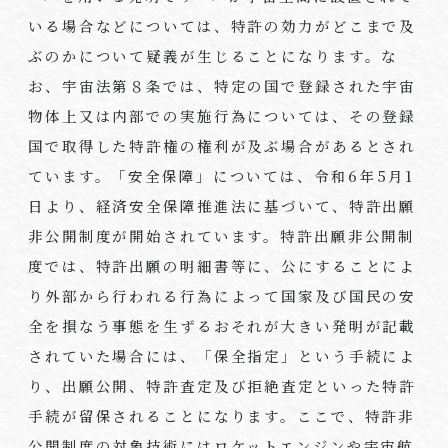
いる場合などについては、特許の効力がどこまで及
ぶのかについて疑義が生じることになります。な
お、宇宙法第８条では、特定の国で登録された宇宙
物体上又は内部での実施行為については、その登録
国で取得した特許権の権利が及ぶ場合があるとされ
ています。「安全保障」については、令和
6
年
5
月
1
日より、経済安全保障推進法に基づいて、特許出願
非公開制度が開始されています。特許出願非公開制
度では、特許出願の明細書等に、公にすることによ
り外部から行われる行為によって国家及び国民の安
全を損なう事態を生ずるおそれが大きい発明が記載
されていた場合には、「保全指定」という手続によ
り、出願公開、特許査定及び拒絶査定といった特許
手続が留保されることになります。ここで、特許非
公開制度の対象技術にはロケットエンジンや宇宙航