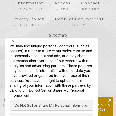
Information
Access
Contact
インフォメーション
アクセス
お問い合わせ
Privacy Policy
Conflicts of Interest
プライバシーポリシー
コンフリクト
Sitemap
サイトマップ
×
〒106-6123 東京都港区六本木6-10-1 六本木ヒルズ森タワー23
メールマガジンの
階
配信登録は
03-6438-5511（代表） / 03-6438-5611（特許・商標）
こちら