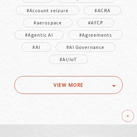
#Account seizure
#ACRA
#aerospace
#AFCP
#Agentic AI
#Agreements
#AI
#AI Governance
#AI/IoT
VIEW MORE