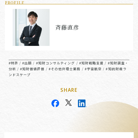
PROFILE
斉藤直彦
#特許
#出願
#知財コンサルティング
#知財戦略支援
#知財調査・
/
/
/
/
分析
#知財価値評価
#その他弁理士業務
#宇宙航空
#知的財産ラ
/
/
/
/
ンドスケープ
SHARE