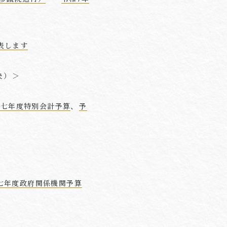
表します
決）＞
令和七年度特別会計予算
、
予
七年度政府関係機関予算