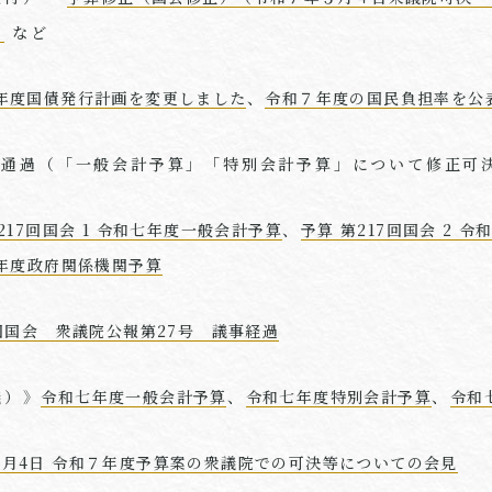
］
など
年度国債発行計画を変更しました
、
令和７年度の国民負担率を公
院通過（「一般会計予算」「特別会計予算」について修正可
217回国会 1 令和七年度一般会計予算
、
予算 第217回国会 2 
和七年度政府関係機関予算
7回国会 衆議院公報第27号 議事経過
議）》
令和七年度一般会計予算
、
令和七年度特別会計予算
、
令和
3月4日 令和７年度予算案の衆議院での可決等についての会見