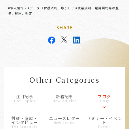
#個人情報
#データ（保護法制、取引）
#就業規則、雇用契約等の整
/
/
備、解釈、改定
SHARE
Other Categories
注目記事
新着記事
ブログ
Hot Topics
New Articles
Blogs
対談・座談・
ニューズレター
セミナー・イベン
インタビュー
ト
Newsletters
TMI Crosstalk
Events