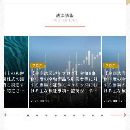
執筆情報
Publications
ブログ
ブログ
裁判上の和解
【金商法業規制ブログ】令和8事
【金商法業規
上場株式の譲
務年度の金融商品取引業者等に対
務年度の金
1項に規定す
する当局の証券モニタリングにお
する当局の
ると認定され
ける主な検証事項～監視委「令和
ける主な検
服審判所裁決
8事務年度 証券モニタリング基本
8事務年度 
2026.08.12
2026.08.07
裁(所)令7第
方針」の解説～（第2回）
方針」の解説