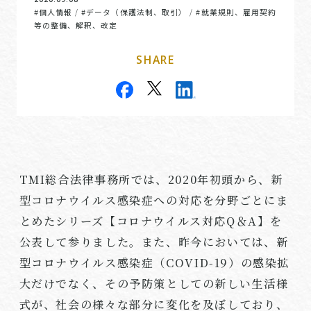
#個人情報
#データ（保護法制、取引）
#就業規則、雇用契約
/
/
等の整備、解釈、改定
SHARE
TMI
総合法律事務所では、
2020
年初頭から、新
型コロナウイルス感染症への対応を分野ごとにま
とめたシリーズ【コロナウイルス対応
Q
＆
A
】を
公表して参りました。また、昨今においては、新
型コロナウイルス感染症（
COVID-19
）の感染拡
大だけでなく、その予防策としての新しい生活様
式が、社会の様々な部分に変化を及ぼしており、