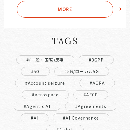
MORE
TAGS
#(一般・国際)民事
#3GPP
#5G
#5G/ローカル5G
#Account seizure
#ACRA
#aerospace
#AFCP
#Agentic AI
#Agreements
#AI
#AI Governance
#AI/IoT