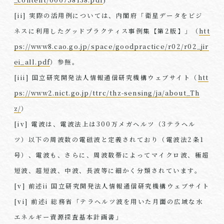
[ii] 実際の活用例については、内閣府「衛星データをビジ
ネスに利用したグッドプラクティス事例集【第2版】」（
htt
ps://www8.cao.go.jp/space/goodpractice/r02/r02_jir
ei_all.pdf
）参照。
[iii] 国立研究開発法人情報通信研究機構ウェブサイト（
htt
ps://www2.nict.go.jp/ttrc/thz-sensing/ja/about_Th
z/
）
[iv] 電波は、電波法上は300万メガヘルツ（3テラヘル
ツ）以下の周波数の電磁波と定義されており（電波法2条1
号）、電波も、さらに、周波数帯によってマイクロ波、極超
短波、超短波、中波、長波等に細かく分類されています。
[v] 前述ii 国立研究開発法人情報通信研究機構ウェブサイト
[vi] 前述i 総務省「テラヘルツ波を用いた月面の広域な水
エネルギー資源探査基本計画書」