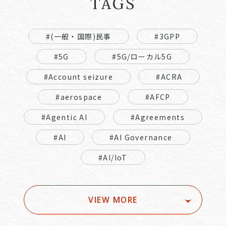
TAGS
#(一般・国際)民事
#3GPP
#5G
#5G/ローカル5G
#Account seizure
#ACRA
#aerospace
#AFCP
#Agentic AI
#Agreements
#AI
#AI Governance
#AI/IoT
VIEW MORE