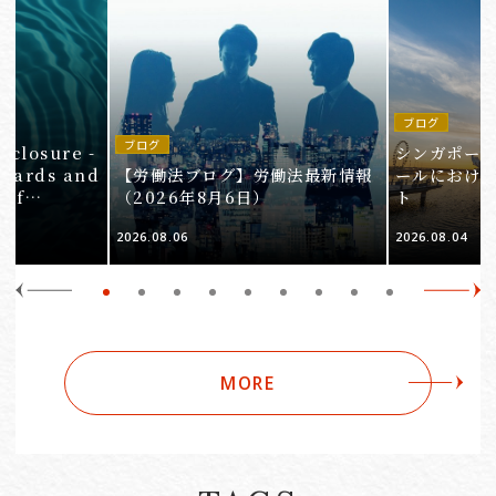
ブログ
in
ブログ
isclosure -
シンガポー
ndards and
【労働法ブログ】労働法最新情報
ールにおけ
 of
（2026年8月6日）
ト
e 3
2026.08.06
2026.08.04
Companies
MORE