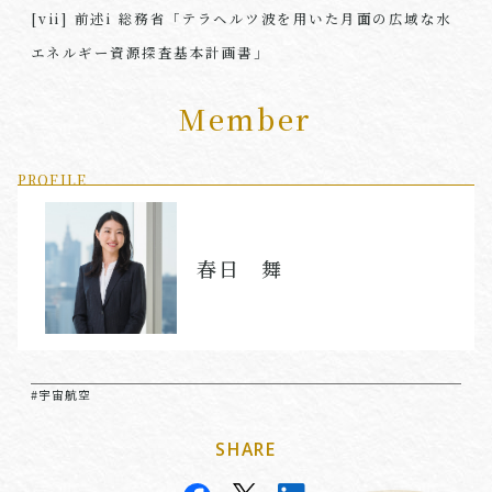
[vii] 前述i 総務省「テラヘルツ波を用いた月面の広域な水
エネルギー資源探査基本計画書」
Member
PROFILE
春日 舞
#宇宙航空
SHARE