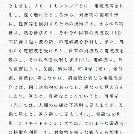
そもそも、リモートセンシングとは、電磁波等を利
用し、遠く離れたところから、対象物の種類や形
状、性質等を観測するための技術です。あらゆる物
質は、熱を帯びると、それぞれ固有の周波数（1秒
間に繰り返す波の数）の電磁波を放射し、また、外
部から電磁波を受けると、固有の周波数の電磁波を
吸収し、それ以外を反射します
。電磁波は、周
[iii]
波数帯により、X線、紫外線、可視光（光）、赤外
線、電波
等に分かれ、周波数を異なる電磁波を
[iv]
介せば、同じ対象物であっても、異なった見え方を
します。例えば、身近なところでいうと、可視光
（光）では、人間の皮膚は不透明に見えますが、X
線で見ると、透き通って見えます
。電磁波を利
[v]
用したリモートセンシングでは、このような電磁波
の特徴を利用して、対象物を様々な観点から観測し