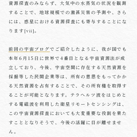
資源探査のみならず、大気中の水蒸気の状況を観測
することで、地球規模での激甚災害の予測や、さら
には、惑星における資源探査にも寄与することにな
ります
。
[vii]
前回の宇宙ブログ
でご紹介したように、我が国でも
本年6月15日に世界で4番目となる宇宙資源法が成
立しており、今後、宇宙空間に存在する天然資源を
採掘等した民間企業等は、所有の意思をもってかか
る天然資源を占有することで、その所有権を取得す
ることが可能となります。テラヘルツ波をはじめと
する電磁波を利用した衛星リモートセンシングは、
この宇宙資源探査においても大変重要な役割を果た
すこととなりそうで、今後の活躍に目が離せませ
ん。