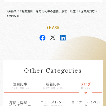
#労働法
#就業規則、雇用契約等の整備、解釈、改定
#従業員対応
/
/
/
#社内調査
SHARE
Other Categories
注目記事
新着記事
ブログ
Hot Topics
New Articles
Blogs
対談・座談・
ニューズレター
セミナー・イベン
インタビュー
ト
Newsletters