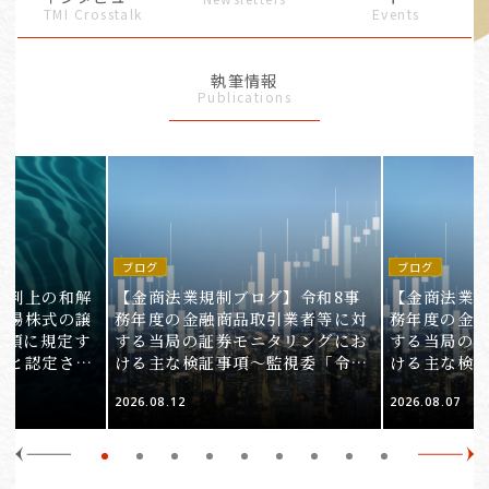
TMI Crosstalk
Events
執筆情報
Publications
ブログ
ブログ
裁判上の和解
【金商法業規制ブログ】令和8事
【金商法業規
上場株式の譲
務年度の金融商品取引業者等に対
務年度の金
1項に規定す
する当局の証券モニタリングにお
する当局の
ると認定され
ける主な検証事項～監視委「令和
ける主な検
服審判所裁決
8事務年度 証券モニタリング基本
8事務年度 
2026.08.12
2026.08.07
裁(所)令7第
方針」の解説～（第2回）
方針」の解説