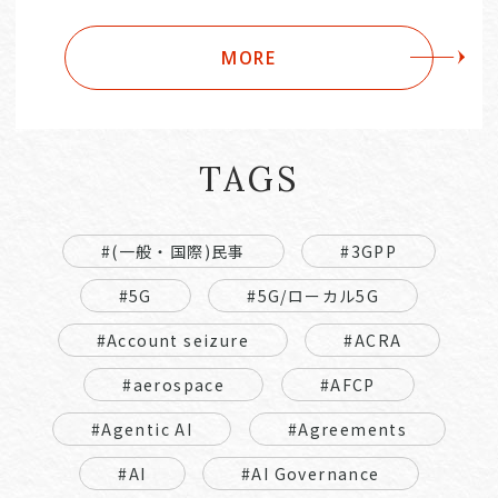
MORE
TAGS
#(一般・国際)民事
#3GPP
#5G
#5G/ローカル5G
#Account seizure
#ACRA
#aerospace
#AFCP
#Agentic AI
#Agreements
#AI
#AI Governance