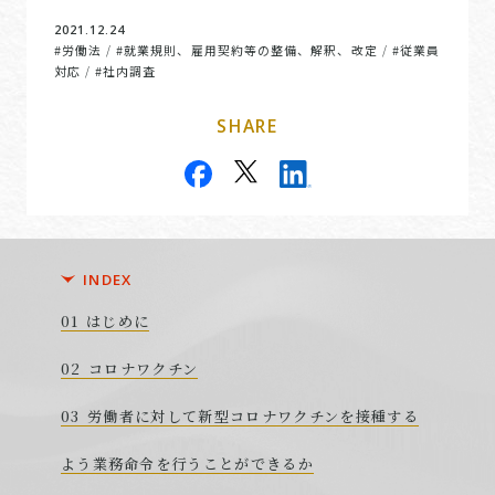
2021.12.24
#労働法
#就業規則、雇用契約等の整備、解釈、改定
#従業員
/
/
対応
#社内調査
/
SHARE
INDEX
はじめに
コロナワクチン
労働者に対して新型コロナワクチンを接種する
よう業務命令を行うことができるか