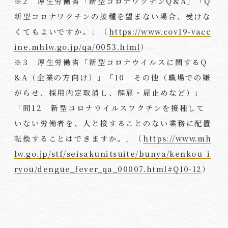
※2 厚生労働省「新型コロナワクチンQ&A」「Q
新型コロナワクチンの接種を望まない場合、受けな
くてもよいですか。」（
https://www.cov19-vacc
ine.mhlw.go.jp/qa/0053.html
）
※3 厚生労働省「新型コロナウイルスに関するQ
&A（企業の方向け）」「10 その他（職場での嫌
がらせ、採用内定取消し、解雇・雇止めなど）」
「問12 新型コロナウイルスワクチンを接種して
いない労働者を、人と接することのない業務に配置
転換することはできますか。」（
https://www.mh
lw.go.jp/stf/seisakunitsuite/bunya/kenkou_i
ryou/dengue_fever_qa_00007.html#Q10-12
）