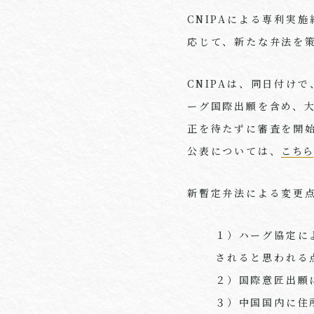
CNIPAによる専利実
応じて、新たな弁法を
CNIPAは、同日付け
ーグ国際出願を含め、
正を待たずに審査を開
公表については、
こちら
新暫定弁法による変更
１）ハーグ協定に
されると思われる
２）国際意匠出願
３）中国国内に住