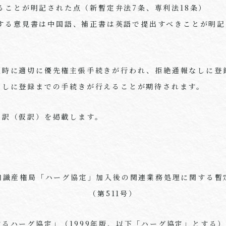
ることが明記された点（新暫定弁法7条、専利法18条）
する意見書は中国語、補正書は英語で提出すべきことが明記
願時に適切に優先権主張手続きが行われ、拒絶通報なしに登
なしに登録までの手続きが行えることが期待されます。
和訳（仮訳）を掲載します。
知識産権局「ハーグ協定」加入後の関連業務処理に関する暫
（第511号）
るハーグ協定」（1999年版、以下「ハーグ協定」とする