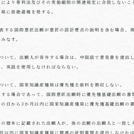
により専利法及びその実施細則の関連規定に合致しないこ
務局に拒絶通報を発する。
表する国際意匠出願が意匠の設計要点の説明を含む場合、
とみなす。
ついて、出願人が答弁する場合は、中国語で意見書を提出し
は、英語を使用しなければならない。
ついて、国家知識産権局は優先権主張料を徴収しない。
する場合であって、国際意匠出願時に優先権基礎出願の書
表の日から3か月以内に国家知識産権局に優先権基礎出願の
の謄本に記載された出願人が、後の出願の出願人と一致し
か月以内に国家知識産権局に関連の証明書類を提出しなけれ