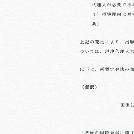
代理人が必要であ
４）拒絶理由に対
条）
上記の変更により、出
ついては、現地代理人
以下に、新暫定弁法の
（仮訳）
国家
「意匠の国際登録に関す