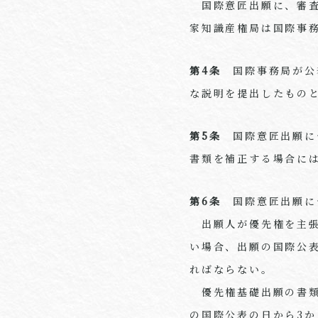
国際意匠出願に、審査
家知識産権局は国際事
第4条
国際事務局が公
な説明を提出したもの
第5条
国際意匠出願に
書類を補正する場合に
第6条
国際意匠出願に
出願人が優先権を主張
い場合、出願の国際公
ればならない。
優先権基礎出願の書類
の国際公表の日から3