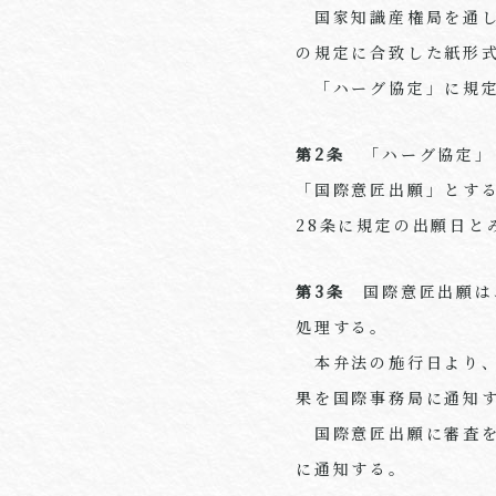
国家知識産権局を通し
の規定に合致した紙形
「ハーグ協定」に規定
第2条
「ハーグ協定」
「国際意匠出願」とす
28条に規定の出願日と
第3条
国際意匠出願は
処理する。
本弁法の施行日より、
果を国際事務局に通知
国際意匠出願に審査を
に通知する。