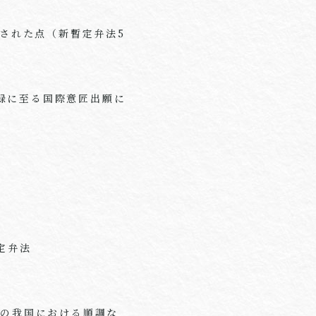
された点（新暫定弁法5
録に至る国際意匠出願に
定弁法
）の我国における順調な