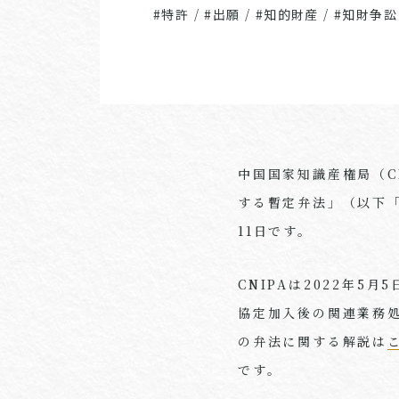
#特許
/
#出願
/
#知的財産
/
#知財争訟
中国国家知識産権局（C
する暫定弁法」（以下「
11日です。
CNIPAは2022年5
協定加入後の関連業務
の弁法に関する解説は
です。