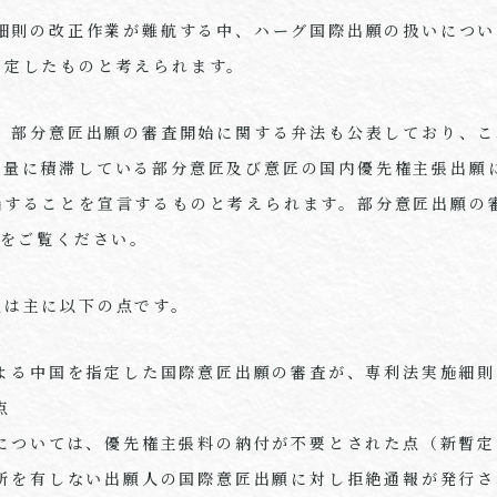
施細則の改正作業が難航する中、ハーグ国際出願の扱いにつ
策定したものと考えられます。
で、部分意匠出願の審査開始に関する弁法も公表しており、
大量に積滞している部分意匠及び意匠の国内優先権主張出願
始することを宣言するものと考えられます。部分意匠出願の
をご覧ください。
点は主に以下の点です。
よる中国を指定した国際意匠出願の審査が、専利法実施細則
点
については、優先権主張料の納付が不要とされた点（新暫定
所を有しない出願人の国際意匠出願に対し拒絶通報が発行さ