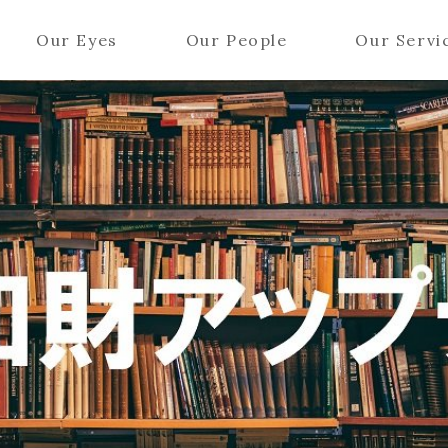
Our Eyes
Our People
Our Servi