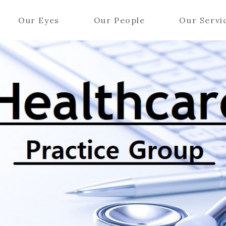
Our Eyes
Our People
Our Servi