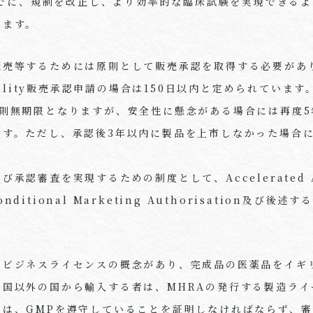
日までに、規制を改正し、より効率的な臨床試験を実現できる
います。
販売等するためには原則として販売承認を取得する必要があ
quality販売承認申請の場合は150日以内と定められていま
原則無期限となりますが、安全性に懸念がある場合には再度5
ます。ただし、承認後3年以内に製品を上市しなかった場合
承認審査を実現するための制度として、Accelerated As
Conditional Marketing Authorisation及び後
、ビジネスライセンスの概念があり、完成品の医薬品をイギ
認国以外の国から輸入する者は、MHRAの発行する製造ライ
は、GMPを遵守していることを証明しなければならず、審