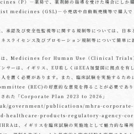
edicines（P）―薬局で、薬剤師の指導を受けた場合にし
s List medicines (GSL)―小売店や自動販売機等で購入
造、承認及び安全性監視等に関する規制等については、日本
ジネスライセンス及びプロモーション規制等について簡単に
edicines for Human Use（Clinical Trials
ンサーは、イギリス、EU若しくはEEA加盟国に拠点を有
理人を置く必要があります。また、臨床試験を実施するために
cs Committee (REC)の好意的な意見を得ることが必要で
「Corporate Plan 2023 to 2026」
uk/government/publications/mhra-corporate-
d-healthcare-products-regulatory-agency-cor
と、MHRAは、イギリスを臨床試験の実施地として魅力的な場