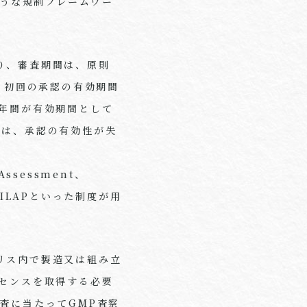
ような規制フレームワー
り、審査期間は、原則
す。初回の承認の有効期間
年間が有効期間として
には、承認の有効性が失
sessment、
述するILAPといった制度が用
リス内で製造又は組み立
センスを取得する必要
査に当たってGMP査察