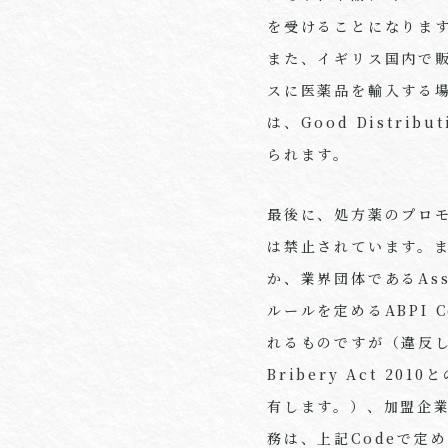
を受けることになりま
また、イギリス国内で
スに医薬品を輸入する
は、Good Distri
られます。
最後に、処方薬のプロ
は禁止されています。
か、業界団体であるAssoci
ルールを定めるABPI 
れるものですが（違反
Bribery Act 
有します。）、加盟企
務は、上記Codeで定