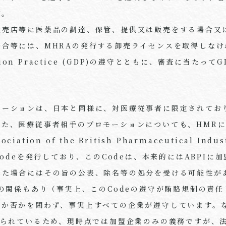
す。
販売店等に医薬品の調達、保管、提供又は販売をする場合又は
場合等には、MHRAの発行する卸売ライセンスを取得しなけ
bution Practice (GDP)の遵守とともに、審査に当た
モーションは、日本と同様に、対医療従事者に限定されており
また、医療従事者相手のプロモーションについても、HMR
ation of the British Pharmaceutical Ind
Codeを発行しており、このCodeは、本来的にはABPI
した場合にはその旨の公表、除名等の処分を受ける可能性が
2010との関係もあり（事実上、このCodeの遵守が賄賂規制の
業か否かを問わず、事実上すべての企業が遵守しています。
められているため、現時点では加盟企業のみの義務ですが、