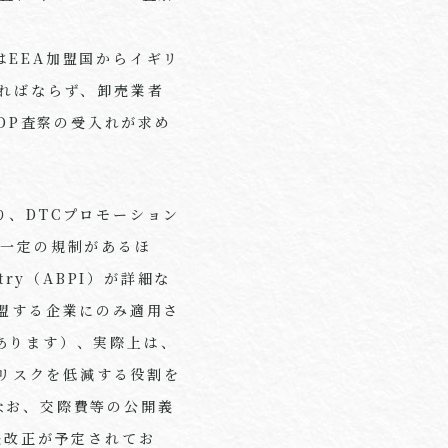
EEA加盟国からイギリ
ればならず、卸売業者
ってGDP査察の受入れが求め
、DTCプロモーション
に一定の規制があるほ
ustry（ABPI）が詳細な
に加盟する企業にのみ適用さ
あります）、実際上は、
責任リスクを低減する役割を
なお、交際費等の公開義
法改正が予定されてお